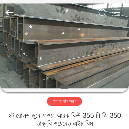
Qingdao
KaFa
Fabrication
Co.,
Ltd..
All
Rights
Reserved.
বাড়ি
পণ্য
ভিডিও
ভিআর
শো
ইস্পাত গঠন নির্মাণ
আমাদের
হট রোলড ডুবে যাওয়া আরক কিউ 355 বি জি 350
সম্পর্কে
ডাব্লুবি ওয়েবেড এইচ বিম