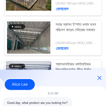
মামলা
USD50~90/sqm MOQ:1000 বর্গমিটার
যোগাযোগ
সাইট
সহজ স্থাপন ইস্পাত গুদাম ভবন
ম্যাপ
পরিবেশ বান্ধব স্টোরেজ সমাধান
গোপনীয়তা
USD40-60/sqm MOQ:1000 বর্গমিটার
যোগাযোগ
নীতি
গ্যালভানাইজড কাস্টমাইজড
প্রিফেব্রিকেটেড স্টিল নির্মাণ
কাঠামো বিল্ডিং সরবরাহ ও
ডেলিভারি
USD30-50 per sqm MOQ:1000 বর্গমিটার
Alice Lee
যোগাযোগ
9:31 AM
Good day, what product are you looking for?