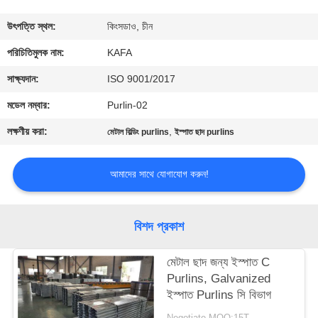
কারখানা
উৎপত্তি স্থল:
কিংসডাও, চীন
পরিদর্শন
পরিচিতিমুলক নাম:
KAFA
সাক্ষ্যদান:
ISO 9001/2017
গুণমান
মডেল নম্বার:
Purlin-02
নিয়ন্ত্রণ
লক্ষণীয় করা:
,
মেটাল বিল্ডিং purlins
ইস্পাত ছাদ purlins
আমাদের
আমাদের সাথে যোগাযোগ করুন!
সাথে
যোগাযোগ
বিশদ প্রকাশ
করুন
মেটাল ছাদ জন্য ইস্পাত C
Purlins, Galvanized
খবর
ইস্পাত Purlins সি বিভাগ
Negotiate MOQ:15T