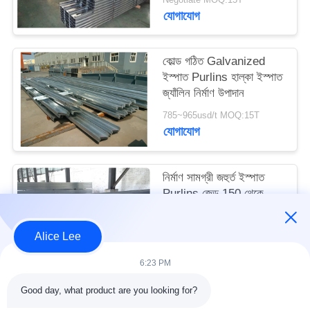
মামলা
যোগাযোগ
সাইট
কোল্ড গঠিত Galvanized
ইস্পাত Purlins হাল্কা ইস্পাত
ম্যাপ
জ্যাঁলিন নির্মাণ উপাদান
785~965usd/t MOQ:15T
গোপনীয়তা
যোগাযোগ
নীতি
নির্মাণ সামগ্রী জহুর্ত ইস্পাত
Purlins জেড 150 থেকে
300mm ছাদ জন্য
Negotiate MOQ:15T
Alice Lee
যোগাযোগ
6:23 PM
Good day, what product are you looking for?
সব