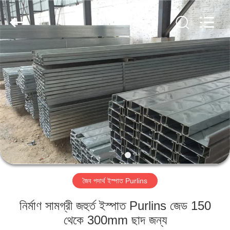
Qingdao
KaFa
Fabrication
Co.,
Ltd..
All
Rights
Reserved.
বাড়ি
পণ্য
ভিডিও
ভিআর
শো
জৈব পদার্থ ইস্পাত Purlins
আমাদের
নির্মাণ সামগ্রী জহুর্ত ইস্পাত Purlins জেড 150
সম্পর্কে
থেকে 300mm ছাদ জন্য