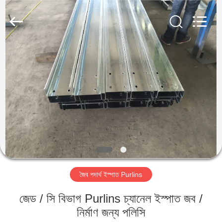
Qingdao
KaFa
Fabrication
Co.,
Ltd..
All
Rights
Reserved.
বাড়ি
পণ্য
ভিডিও
ভিআর
শো
জৈব পদার্থ ইস্পাত Purlins
আমাদের
জেড / সি বিভাগ Purlins চ্যানেল ইস্পাত জব /
সম্পর্কে
নির্মাণ জন্য পলিসি