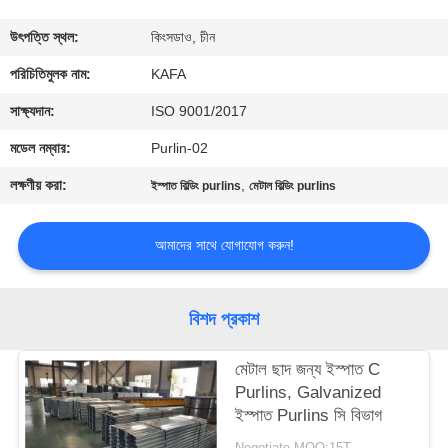
কারখানা
উৎপত্তি স্থল:
কিংসডাও, চীন
পরিদর্শন
পরিচিতিমুলক নাম:
KAFA
সাক্ষ্যদান:
ISO 9001/2017
গুণমান
মডেল নম্বার:
Purlin-02
নিয়ন্ত্রণ
লক্ষণীয় করা:
,
ইস্পাত বিল্ডিং purlins
মেটাল বিল্ডিং purlins
আমাদের
আমাদের সাথে যোগাযোগ করুন!
সাথে
যোগাযোগ
বিশদ প্রকাশ
করুন
মেটাল ছাদ জন্য ইস্পাত C
Purlins, Galvanized
খবর
ইস্পাত Purlins সি বিভাগ
Negotiate MOQ:15T