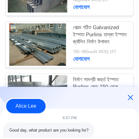
মামলা
যোগাযোগ
সাইট
কোল্ড গঠিত Galvanized
ইস্পাত Purlins হাল্কা ইস্পাত
ম্যাপ
জ্যাঁলিন নির্মাণ উপাদান
785~965usd/t MOQ:15T
গোপনীয়তা
যোগাযোগ
নীতি
নির্মাণ সামগ্রী জহুর্ত ইস্পাত
Purlins জেড 150 থেকে
300mm ছাদ জন্য
Negotiate MOQ:15T
Alice Lee
যোগাযোগ
6:07 PM
Good day, what product are you looking for?
সব