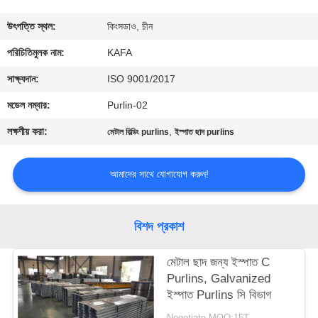
কারখানা
উৎপত্তি স্থল:
কিংসডাও, চীন
পরিদর্শন
পরিচিতিমুলক নাম:
KAFA
সাক্ষ্যদান:
ISO 9001/2017
গুণমান
মডেল নম্বার:
Purlin-02
নিয়ন্ত্রণ
লক্ষণীয় করা:
,
মেটাল বিল্ডিং purlins
ইস্পাত ছাদ purlins
আমাদের
আমাদের সাথে যোগাযোগ করুন!
সাথে
যোগাযোগ
বিশদ প্রকাশ
করুন
মেটাল ছাদ জন্য ইস্পাত C
Purlins, Galvanized
খবর
ইস্পাত Purlins সি বিভাগ
Negotiate MOQ:15T