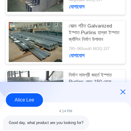
মামলা
যোগাযোগ
সাইট
কোল্ড গঠিত Galvanized
ইস্পাত Purlins হাল্কা ইস্পাত
ম্যাপ
জ্যাঁলিন নির্মাণ উপাদান
785~965usd/t MOQ:15T
গোপনীয়তা
যোগাযোগ
নীতি
নির্মাণ সামগ্রী জহুর্ত ইস্পাত
Purlins জেড 150 থেকে
300mm ছাদ জন্য
Negotiate MOQ:15T
Alice Lee
যোগাযোগ
4:14 PM
Good day, what product are you looking for?
সব