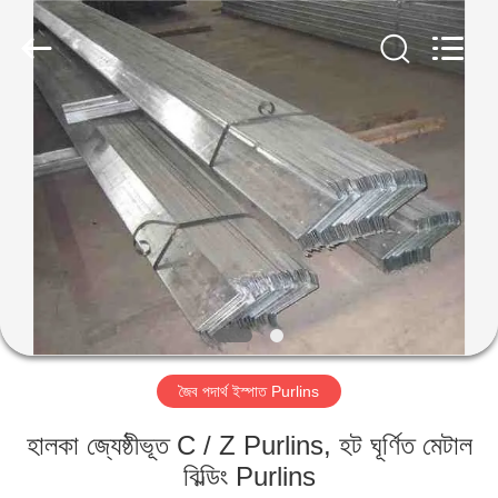
Qingdao
KaFa
Fabrication
Co.,
Ltd..
All
Rights
Reserved.
বাড়ি
পণ্য
ভিডিও
ভিআর
শো
জৈব পদার্থ ইস্পাত Purlins
আমাদের
হালকা জ্যেষ্ঠীভূত C / Z Purlins, হট ঘূর্ণিত মেটাল
সম্পর্কে
বিল্ডিং Purlins