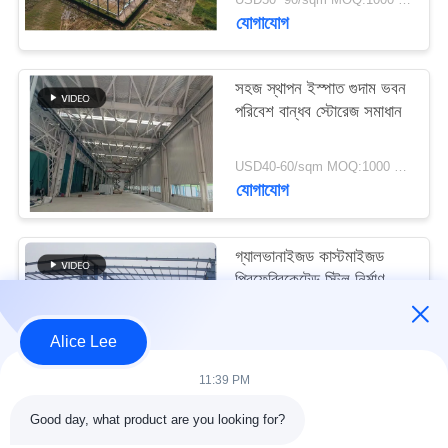
মামলা
যোগাযোগ
সাইট
সহজ স্থাপন ইস্পাত গুদাম ভবন
পরিবেশ বান্ধব স্টোরেজ সমাধান
ম্যাপ
USD40-60/sqm MOQ:1000 বর্গমিটার
গোপনীয়তা
যোগাযোগ
নীতি
গ্যালভানাইজড কাস্টমাইজড
প্রিফেব্রিকেটেড স্টিল নির্মাণ
কাঠামো বিল্ডিং সরবরাহ ও
ডেলিভারি
USD30-50 per sqm MOQ:1000 বর্গমিটার
Alice Lee
যোগাযোগ
11:39 PM
Good day, what product are you looking for?
সব