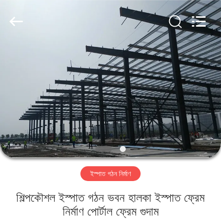
Qingdao
KaFa
Fabrication
Co.,
Ltd..
All
Rights
Reserved.
বাড়ি
পণ্য
ভিডিও
ভিআর
শো
ইস্পাত গঠন নির্মাণ
আমাদের
শিল্পকৌশল ইস্পাত গঠন ভবন হালকা ইস্পাত ফ্রেম
সম্পর্কে
নির্মাণ পোর্টাল ফ্রেম গুদাম