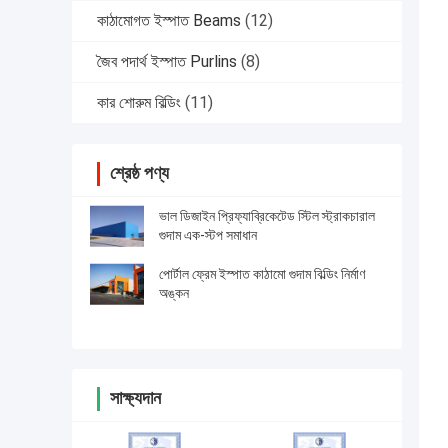
কাঠামোগত ইস্পাত Beams
(12)
জৈব পদার্থ ইস্পাত Purlins
(8)
কার শোরুম বিল্ডিং
(11)
শ্রেষ্ঠ পণ্য
ভাল ডিজাইন প্রিফ্যাব্রিকেটেড স্টিল স্ট্রাকচারাল
গুদাম এক-স্টপ সমাধান
পোর্টাল ফ্রেম ইস্পাত কাঠামো গুদাম বিল্ডিং নির্মাণ
অঙ্কন
সাক্ষ্যদান