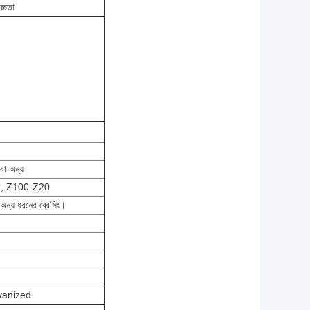
্চতা
া অন্য
ার, Z100-Z20
অন্য ধরনের ব্রেসিং।
alvanized