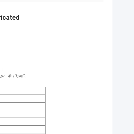
abricated
্ট।
ন্ডো, গটার ইত্যাদি