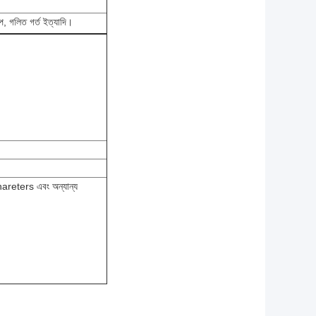
প, গলিত গর্ত ইত্যাদি।
hareters এবং অন্যান্য