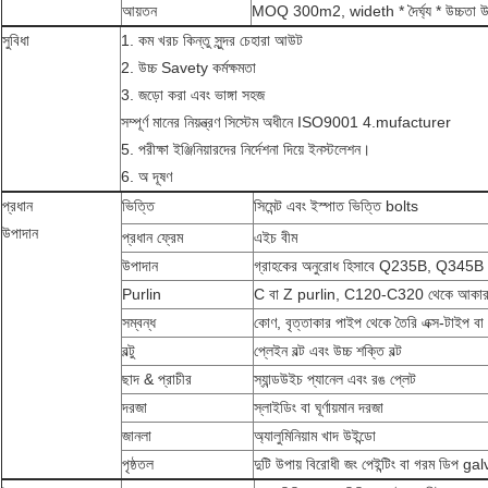
আয়তন
MOQ 300m2, wideth * দৈর্ঘ্য * উচ্চতা উচ
সুবিধা
1. কম খরচ কিন্তু সুন্দর চেহারা আউট
2. উচ্চ Savety কর্মক্ষমতা
3. জড়ো করা এবং ভাঙ্গা সহজ
সম্পূর্ণ মানের নিয়ন্ত্রণ সিস্টেম অধীনে ISO9001 4.mufacturer
5. পরীক্ষা ইঞ্জিনিয়ারদের নির্দেশনা দিয়ে ইনস্টলেশন।
6. অ দূষণ
প্রধান
ভিত্তি
সিমেন্ট এবং ইস্পাত ভিত্তি bolts
উপাদান
প্রধান ফ্রেম
এইচ বীম
উপাদান
গ্রাহকের অনুরোধ হিসাবে Q235B, Q345B ব
Purlin
C বা Z purlin, C120-C320 থেকে আক
সম্বন্ধ
কোণ, বৃত্তাকার পাইপ থেকে তৈরি এক্স-টাইপ বা 
বল্টু
প্লেইন বল্ট এবং উচ্চ শক্তি বল্ট
ছাদ & প্রাচীর
স্যান্ডউইচ প্যানেল এবং রঙ প্লেট
দরজা
স্লাইডিং বা ঘূর্ণায়মান দরজা
জানলা
অ্যালুমিনিয়াম খাদ উইন্ডো
পৃষ্ঠতল
দুটি উপায় বিরোধী জং পেইন্টিং বা গরম ডিপ g