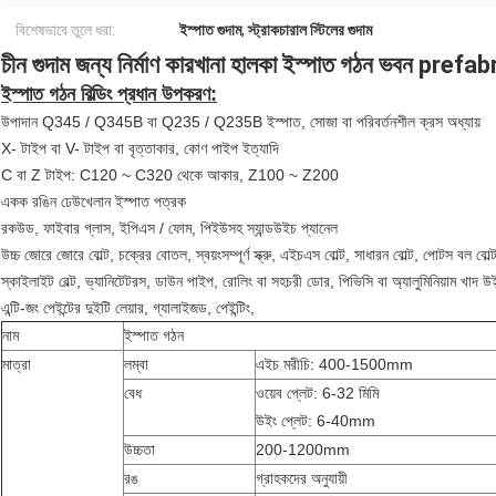
বিশেষভাবে তুলে ধরা:
ইস্পাত গুদাম
,
স্ট্রাকচারাল স্টিলের গুদাম
চীন গুদাম জন্য নির্মাণ কারখানা হালকা ইস্পাত গঠন ভবন pref
ইস্পাত গঠন বিল্ডিং প্রধান উপকরণ:
উপাদান Q345 / Q345B বা Q235 / Q235B ইস্পাত, সোজা বা পরিবর্তনশীল ক্রস অধ্যায়
X- টাইপ বা V- টাইপ বা বৃত্তাকার, কোণ পাইপ ইত্যাদি
C বা Z টাইপ: C120 ~ C320 থেকে আকার, Z100 ~ Z200
একক রঙিন ঢেউখেলান ইস্পাত পত্রক
রকউড, ফাইবার গ্লাস, ইপিএস / ফোম, পিইউসহ স্যান্ডউইচ প্যানেল
উচ্চ জোরে জোরে বোল্ট, চক্রের বোতল, স্বয়ংসম্পূর্ণ স্ক্রু, এইচএস বোল্ট, সাধারন বোল্ট, পোটস বল বোল
স্কাইলাইট বেল্ট, ভ্যানিটেটরস, ডাউন পাইপ, রোলিং বা সহচরী ডোর, পিভিসি বা অ্যালুমিনিয়াম খাদ উই
এন্টি-জং পেইন্টের দুইটি লেয়ার, গ্যালাইজড, পেইন্টিং,
নাম
ইস্পাত গঠন
মাত্রা
লম্বা
এইচ মরীচি: 400-1500mm
বেধ
ওয়েব প্লেট: 6-32 মিমি
উইং প্লেট: 6-40mm
উচ্চতা
200-1200mm
রঙ
গ্রাহকদের অনুযায়ী