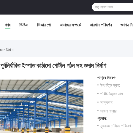
পণ্য
ভিডিও
ভিআর শো
আমাদের সম্পর্কে
কারখানা পরিদর্শন
গুণমান নিয়
দাম নির্মাণ
পূর্বনির্ধারিত ইস্পাত কাঠামো পোর্টাল গঠন সহ গুদাম নির্মাণ
পণ্যের বিবরণ:
উৎপত্তি স্থল:
পরিচিতিমুলক নাম:
সাক্ষ্যদান:
মডেল নম্বার:
প্রদান:
ন্যূনতম চাহিদার পরিমাণ: