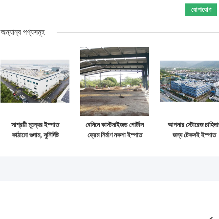
অন্যান্য পণ্যসমূহ
সাশ্রয়ী মূল্যের ইস্পাত
বেনিনে কাস্টমাইজড পোর্টাল
আপনার স্টোরেজ চাহিদা
কাঠামো গুদাম, সুনির্দিষ্ট
ফ্রেম নির্মাণ নকশা ইস্পাত
জন্য টেকসই ইস্পাত
নির্মাণ এবং এক-দরজা
কাঠামো গুদাম তৈরি এবং
কাঠামো গুদাম সহ উচ্চ
ডেলিভারি সমাধান সহ
সরবরাহ করুন
ভূমিকম্প প্রতিরোধ এব
দ্রুত নির্মাণ