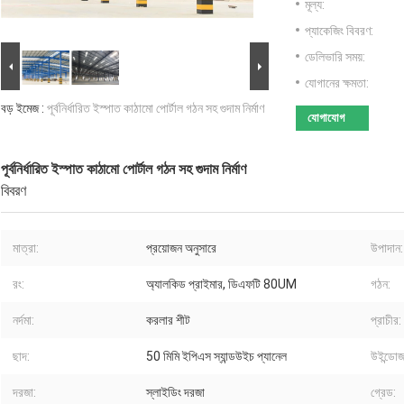
মূল্য:
প্যাকেজিং বিবরণ:
ডেলিভারি সময়:
যোগানের ক্ষমতা:
বড় ইমেজ :
পূর্বনির্ধারিত ইস্পাত কাঠামো পোর্টাল গঠন সহ গুদাম নির্মাণ
যোগাযোগ
পূর্বনির্ধারিত ইস্পাত কাঠামো পোর্টাল গঠন সহ গুদাম নির্মাণ
বিবরণ
মাত্রা:
প্রয়োজন অনুসারে
উপাদান:
রং:
অ্যালকিড প্রাইমার, ডিএফটি 80UM
গঠন:
নর্দমা:
করলার শীট
প্রাচীর:
ছাদ:
50 মিমি ইপিএস স্যান্ডউইচ প্যানেল
উইন্ডোজ
দরজা:
স্লাইডিং দরজা
গ্রেড: