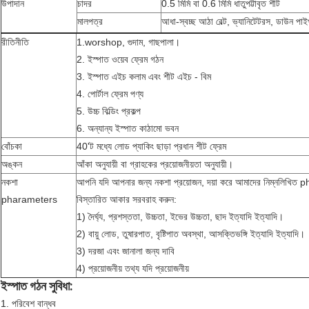
উপাদান
চাদর
0.5 মিমি বা 0.6 মিমি ধাতুপট্টাবৃত শীট
মালপত্র
আধা-স্বচ্ছ আঠা বেল্ট, ভ্যানিটেটরস, ডাউন পাই
রীতিনীতি
1.worshop, গুদাম, গাছপালা।
2. ইস্পাত ওয়েব ফ্রেম গঠন
3. ইস্পাত এইচ কলাম এবং শীট এইচ - বিম
4. পোর্টাল ফ্রেম পণ্য
5. উচ্চ বিল্ডিং প্রকল্প
6. অন্যান্য ইস্পাত কাঠামো ভবন
বোঁচকা
40'ট মধ্যে লোড প্যাকিং ছাড়া প্রধান শীট ফ্রেম
অঙ্কন
আঁকা অনুযায়ী বা গ্রাহকের প্রয়োজনীয়তা অনুযায়ী।
নকশা
আপনি যদি আপনার জন্য নকশা প্রয়োজন, দয়া করে আমাদের নিম্নলিখিত p
pharameters
বিস্তারিত আকার সরবরাহ করুন:
1) দৈর্ঘ্য, প্রশস্ততা, উচ্চতা, ইভের উচ্চতা, ছাদ ইত্যাদি ইত্যাদি।
2) বায়ু লোড, তুষারপাত, বৃষ্টিপাত অবস্থা, আসক্তিভঙ্গি ইত্যাদি ইত্যাদি।
3) দরজা এবং জানালা জন্য দাবি
4) প্রয়োজনীয় তথ্য যদি প্রয়োজনীয়
ইস্পাত গঠন সুবিধা:
1.
পরিবেশ বান্ধব