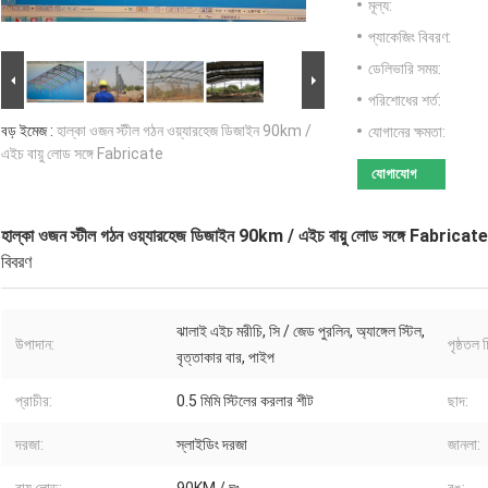
মূল্য:
প্যাকেজিং বিবরণ:
ডেলিভারি সময়:
পরিশোধের শর্ত:
বড় ইমেজ :
হাল্কা ওজন স্টীল গঠন ওয়্যারহেজ ডিজাইন 90km /
যোগানের ক্ষমতা:
এইচ বায়ু লোড সঙ্গে Fabricate
যোগাযোগ
হাল্কা ওজন স্টীল গঠন ওয়্যারহেজ ডিজাইন 90km / এইচ বায়ু লোড সঙ্গে Fabricate
বিবরণ
ঝালাই এইচ মরীচি, সি / জেড পুরলিন, অ্যাঙ্গেল স্টিল,
উপাদান:
পৃষ্ঠতল 
বৃত্তাকার বার, পাইপ
প্রাচীর:
0.5 মিমি স্টিলের করলার শীট
ছাদ:
দরজা:
স্লাইডিং দরজা
জানলা: