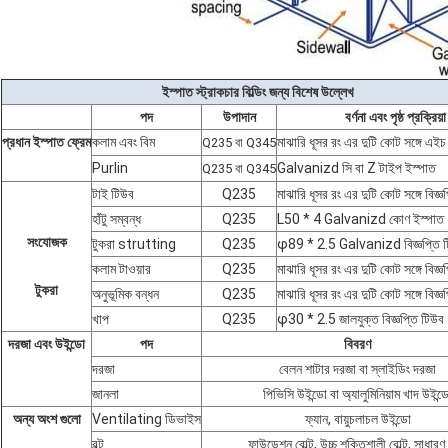
ইস্পাত স্ট্রাকচার বিল্ডিং জন্য বিশেষ উল্লেখ
পদ
উপাদান
বর্ণনা
এবং পৃষ্ঠ প্রক্রিয়া
প্রধান ইস্পাত ফ্রেম
কলাম এবং বিম
মাঝারি ধূসর রং এর দুটি কোট সঙ্গে এইচ
Q235 বা Q345
Purlin
Galvanizd সি বা Z টাইপ ইস্পাত
Q235 বা Q345
টাই টিউব
Q235
মাঝারি ধূসর রং এর দুটি কোট সঙ্গে বিজ্ঞ
হাঁটু সম্বন্ধ
Q235
L50 * 4 Galvanizd কোণ ইস্পাত
সংযোজক
টুকরা strutting
Q235
φ89 * 2.5 Galvanizd বিজ্ঞপ্তি 
কলাম টাওয়ার
Q235
মাঝারি ধূসর রং এর দুটি কোট সঙ্গে বিজ্ঞ
টুকরা
অনুভূমিক বন্ধন
Q235
মাঝারি ধূসর রং এর দুটি কোট সঙ্গে বিজ্ঞ
খাপ
Q235
φ30 * 2.5 জালযুক্ত বিজ্ঞপ্তি টিউব
দরজা এবং উইন্ডো
পদ
বিবরণ
দরজা
বেলন শাটার দরজা বা স্লাইডিং দরজা
জানলা
পিভিসি উইন্ডো বা অ্যালুমিনিয়াম খাদ উইন্ড
অন্য অংশ গুলো
Ventilating ডিভাইস
ফ্যান, বায়ুচলাচল উইন্ডো
বল্টু
ফাউন্ডেশন বোল্ট, উচ্চ শক্তিশালী বোল্ট, সাধারণ 