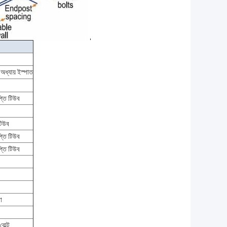
 অধ্যায় ইস্পাত
প্তি টিউব
টিউব
প্তি টিউব
প্তি টিউব
ো
বোল্ট