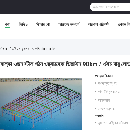
পণ্য
ভিডিও
ভিআর শো
আমাদের সম্পর্কে
কারখানা পরিদর্শন
গুণমান নিয়
 90km / এইচ বায়ু লোড সঙ্গে Fabricate
হাল্কা ওজন স্টীল গঠন ওয়্যারহেজ ডিজাইন 90km / এইচ বায়ু লো
পণ্যের বিবরণ:
উৎপত্তি স্থল:
পরিচিতিমুলক নাম:
সাক্ষ্যদান:
মডেল নম্বার:
প্রদান:
ন্যূনতম চাহিদার পরিমাণ: