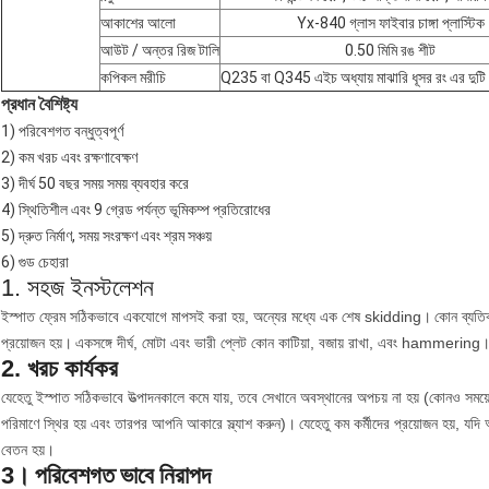
আকাশের আলো
Yx-840 গ্লাস ফাইবার চাঙ্গা প্লাস্টিক
আউট / অন্তর রিজ টালি
0.50 মিমি রঙ শীট
কপিকল মরীচি
Q235 বা Q345 এইচ অধ্যায় মাঝারি ধূসর রং এর দুটি 
প্রধান বৈশিষ্ট্য
1) পরিবেশগত বন্ধুত্বপূর্ণ
2) কম খরচ এবং রক্ষণাবেক্ষণ
3) দীর্ঘ 50 বছর সময় সময় ব্যবহার করে
4) স্থিতিশীল এবং 9 গ্রেড পর্যন্ত ভূমিকম্প প্রতিরোধের
5) দ্রুত নির্মাণ, সময় সংরক্ষণ এবং শ্রম সঞ্চয়
6) গুড চেহারা
1. সহজ ইনস্টলেশন
ইস্পাত ফ্রেম সঠিকভাবে একযোগে মাপসই করা হয়, অন্যের মধ্যে এক শেষ skidding।
কোন ব্যতিক
প্রয়োজন হয়।
একসঙ্গে দীর্ঘ, মোটা এবং ভারী প্লেট কোন কাটিয়া, বজায় রাখা, এবং hammering
2. খরচ কার্যকর
যেহেতু ইস্পাত সঠিকভাবে উত্পাদনকালে কমে যায়, তবে সেখানে অবস্থানের অপচয় না হয় (কোনও সময়ের 
পরিমাণে স্থির হয় এবং তারপর আপনি আকারে স্ল্যাশ করুন)।
যেহেতু কম কর্মীদের প্রয়োজন হয়, যদি 
বেতন হয়।
3।
পরিবেশগত ভাবে নিরাপদ