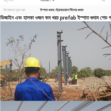
বায়ু লোড:
90KM / ঘঃ
রঙ:
বিশেষভাবে তুলে ধরা:
ইস্পাত গুদাম
,
স্ট্রাকচারাল স্টিলের গুদাম
ডিজাইন এবং হালকা ওজন কম খরচ prefab ইস্পাত গুদাম শেড গ