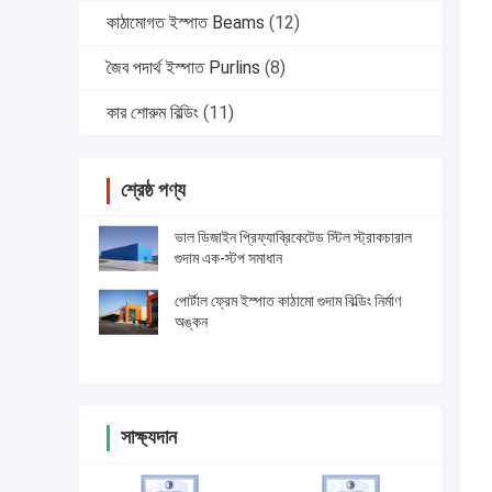
কাঠামোগত ইস্পাত Beams
(12)
জৈব পদার্থ ইস্পাত Purlins
(8)
কার শোরুম বিল্ডিং
(11)
শ্রেষ্ঠ পণ্য
ভাল ডিজাইন প্রিফ্যাব্রিকেটেড স্টিল স্ট্রাকচারাল
গুদাম এক-স্টপ সমাধান
পোর্টাল ফ্রেম ইস্পাত কাঠামো গুদাম বিল্ডিং নির্মাণ
অঙ্কন
সাক্ষ্যদান