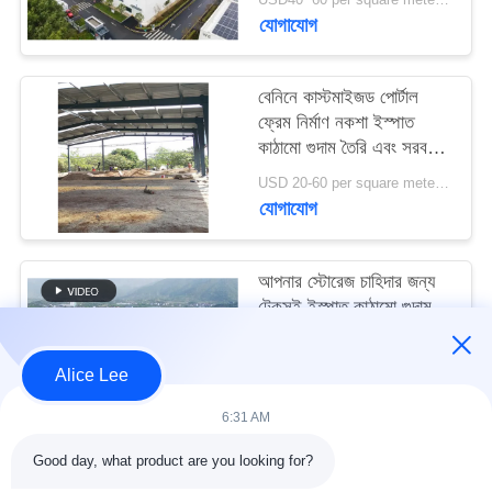
মামলা
যোগাযোগ
সাইট
বেনিনে কাস্টমাইজড পোর্টাল
ফ্রেম নির্মাণ নকশা ইস্পাত
ম্যাপ
কাঠামো গুদাম তৈরি এবং সরবরাহ
করুন
USD 20-60 per square meter MOQ:1000 বর্গ মিটার
গোপনীয়তা
যোগাযোগ
নীতি
আপনার স্টোরেজ চাহিদার জন্য
টেকসই ইস্পাত কাঠামো গুদাম
সহ উচ্চ ভূমিকম্প প্রতিরোধ এবং
দ্রুত নির্মাণ
USD40~60 per square meter MOQ:1000 বর্গ মিটার
Alice Lee
যোগাযোগ
6:31 AM
Good day, what product are you looking for?
সব