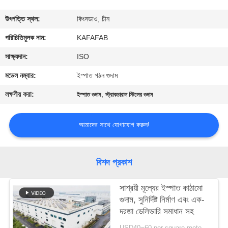
কারখানা
উৎপত্তি স্থল:
কিংসডাও, চীন
পরিদর্শন
পরিচিতিমুলক নাম:
KAFAFAB
সাক্ষ্যদান:
ISO
গুণমান
মডেল নম্বার:
ইস্পাত গঠন গুদাম
নিয়ন্ত্রণ
লক্ষণীয় করা:
,
ইস্পাত গুদাম
স্ট্রাকচারাল স্টিলের গুদাম
আমাদের
আমাদের সাথে যোগাযোগ করুন!
সাথে
যোগাযোগ
বিশদ প্রকাশ
করুন
সাশ্রয়ী মূল্যের ইস্পাত কাঠামো
গুদাম, সুনির্দিষ্ট নির্মাণ এবং এক-
খবর
দরজা ডেলিভারি সমাধান সহ
USD40~60 per square meter MOQ:1000 sqm