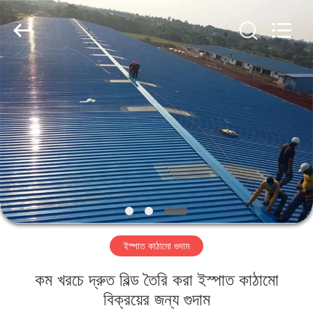
Qingdao
KaFa
Fabrication
Co.,
Ltd..
All
Rights
Reserved.
বাড়ি
পণ্য
ভিডিও
ভিআর
শো
ইস্পাত কাঠামো গুদাম
আমাদের
কম খরচে দ্রুত বিল্ড তৈরি করা ইস্পাত কাঠামো
সম্পর্কে
বিক্রয়ের জন্য গুদাম