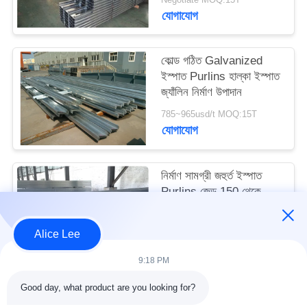
মামলা
যোগাযোগ
সাইট
কোল্ড গঠিত Galvanized
ইস্পাত Purlins হাল্কা ইস্পাত
ম্যাপ
জ্যাঁলিন নির্মাণ উপাদান
785~965usd/t MOQ:15T
গোপনীয়তা
যোগাযোগ
নীতি
নির্মাণ সামগ্রী জহুর্ত ইস্পাত
Purlins জেড 150 থেকে
300mm ছাদ জন্য
Negotiate MOQ:15T
Alice Lee
যোগাযোগ
9:18 PM
Good day, what product are you looking for?
সব