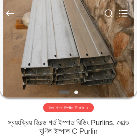
Qingdao
KaFa
Fabrication
Co.,
Ltd..
All
Rights
Reserved.
বাড়ি
পণ্য
ভিডিও
ভিআর
শো
জৈব পদার্থ ইস্পাত Purlins
আমাদের
স্বয়ংক্রিয় ড্রিল্ড গর্ত ইস্পাত বিল্ডিং Purlins, কোল্ড
সম্পর্কে
ঘূর্ণিত ইস্পাত C Purlin