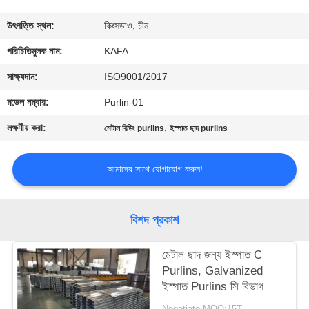
কারখানা
উৎপত্তি স্থল:
কিংসডাও, চীন
পরিদর্শন
পরিচিতিমুলক নাম:
KAFA
সাক্ষ্যদান:
ISO9001/2017
গুণমান
মডেল নম্বার:
Purlin-01
নিয়ন্ত্রণ
লক্ষণীয় করা:
,
মেটাল বিল্ডিং purlins
ইস্পাত ছাদ purlins
আমাদের
আমাদের সাথে যোগাযোগ করুন!
সাথে
যোগাযোগ
বিশদ প্রকাশ
করুন
মেটাল ছাদ জন্য ইস্পাত C
Purlins, Galvanized
খবর
ইস্পাত Purlins সি বিভাগ
Negotiate MOQ:15T