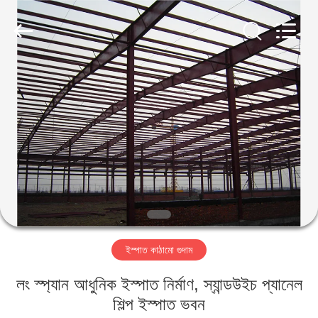
Qingdao
KaFa
Fabrication
Co.,
Ltd..
All
Rights
Reserved.
বাড়ি
পণ্য
ভিডিও
ভিআর
শো
ইস্পাত কাঠামো গুদাম
আমাদের
লং স্প্যান আধুনিক ইস্পাত নির্মাণ, স্যান্ডউইচ প্যানেল
সম্পর্কে
শিল্প ইস্পাত ভবন