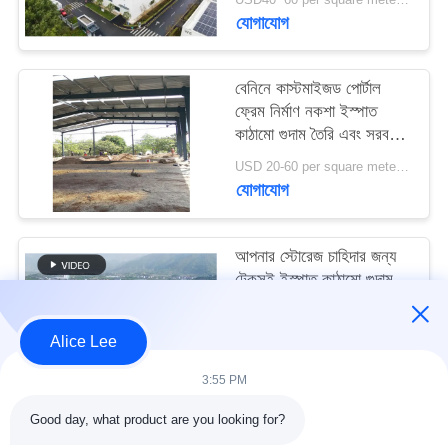
মামলা
যোগাযোগ
সাইট
বেনিনে কাস্টমাইজড পোর্টাল
ফ্রেম নির্মাণ নকশা ইস্পাত
ম্যাপ
কাঠামো গুদাম তৈরি এবং সরবরাহ
করুন
USD 20-60 per square meter MOQ:1000 বর্গ মিটার
গোপনীয়তা
যোগাযোগ
নীতি
আপনার স্টোরেজ চাহিদার জন্য
টেকসই ইস্পাত কাঠামো গুদাম
সহ উচ্চ ভূমিকম্প প্রতিরোধ এবং
দ্রুত নির্মাণ
USD40~60 per square meter MOQ:1000 বর্গ মিটার
Alice Lee
যোগাযোগ
3:55 PM
Good day, what product are you looking for?
সব