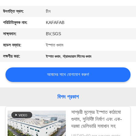
কারখানা
উৎপত্তি স্থল:
চীন
পরিদর্শন
পরিচিতিমুলক নাম:
KAFAFAB
সাক্ষ্যদান:
BV,SGS
গুণমান
মডেল নম্বার:
ইস্পাত গুদাম
নিয়ন্ত্রণ
লক্ষণীয় করা:
,
ইস্পাত গুদাম
স্ট্রাকচারাল স্টিলের গুদাম
আমাদের
আমাদের সাথে যোগাযোগ করুন!
সাথে
যোগাযোগ
বিশদ প্রকাশ
করুন
সাশ্রয়ী মূল্যের ইস্পাত কাঠামো
গুদাম, সুনির্দিষ্ট নির্মাণ এবং এক-
খবর
দরজা ডেলিভারি সমাধান সহ
USD40~60 per square meter MOQ:1000 sqm