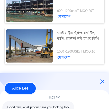
মামলা
900~1200usd/T MOQ:20T
যোগাযোগ
29
সাইট
ম্যাপ
ইস্পাত ফ্যাব্রিকেশন সেবা
ভারতীয় স্ট্রং স্ট্রাকচারাল স্টিল,
ব্রাসিং প্ল্যাটফর্ম ভারি ইস্পাত নির্মাণ
গোপনীয়তা
নীতি
1000~1200USD/T MOQ:10T
যোগাযোগ
12
loading...
কাঠামোগত ইস্পাত
Beams
Alice Lee
আমাদের সাথে যোগাযোগ করুন!
8:03 PM
Good day, what product are you looking for?