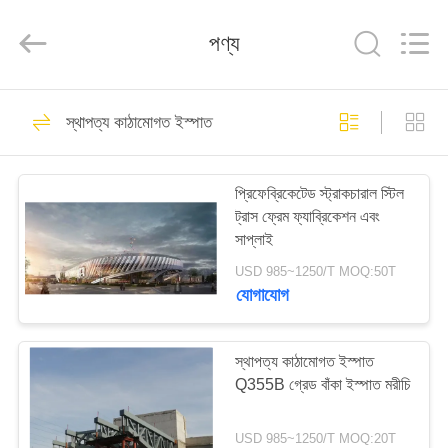
Qingdao
KaFa
Fabrication
পণ্য
Co.,
Ltd..
All
Rights
Reserved.
বাড়ি
151
স্থাপত্য কাঠামোগত ইস্পাত
ইস্পাত গঠন নির্মাণ
পণ্য
প্রিফেব্রিকেটেড স্ট্রাকচারাল স্টিল
ট্রাস ফ্রেম ফ্যাব্রিকেশন এবং
ভিডিও
সাপ্লাই
USD 985~1250/T MOQ:50T
ভিআর
যোগাযোগ
174
শো
স্থাপত্য কাঠামোগত ইস্পাত
ইস্পাত গঠন কর্মশালা
Q355B গ্রেড বাঁকা ইস্পাত মরীচি
আমাদের
সম্পর্কে
USD 985~1250/T MOQ:20T