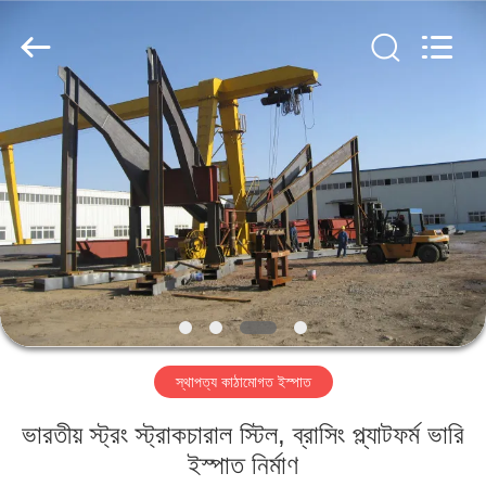
Qingdao
KaFa
Fabrication
Co.,
Ltd..
All
Rights
Reserved.
বাড়ি
পণ্য
ভিডিও
ভিআর
শো
স্থাপত্য কাঠামোগত ইস্পাত
আমাদের
ভারতীয় স্ট্রং স্ট্রাকচারাল স্টিল, ব্রাসিং প্ল্যাটফর্ম ভারি
সম্পর্কে
ইস্পাত নির্মাণ