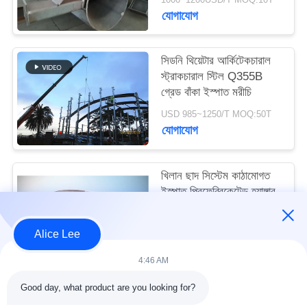
মামলা
যোগাযোগ
সাইট
সিডনি থিয়েটার আর্কিটেকচারাল
স্ট্রাকচারাল স্টিল Q355B
ম্যাপ
গ্রেড বাঁকা ইস্পাত মরীচি
USD 985~1250/T MOQ:50T
গোপনীয়তা
যোগাযোগ
নীতি
খিলান ছাদ সিস্টেম কাঠামোগত
ইস্পাত প্রিফেব্রিকেটেড হ্যাঙ্গার
প্রকল্প সরবরাহ সমাধান
USD 1150~1250/T MOQ:50T
Alice Lee
যোগাযোগ
4:46 AM
Good day, what product are you looking for?
সব