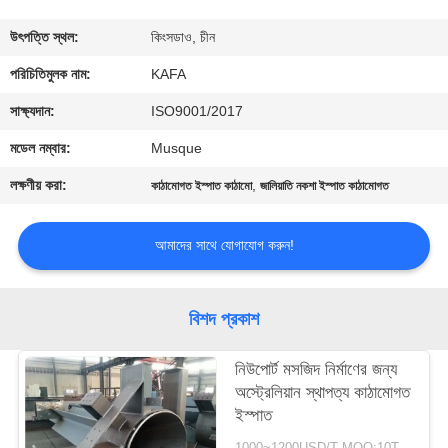
কারখানা
উৎপত্তি স্থল:
কিংসডাও, চীন
পরিদর্শন
পরিচিতিমুলক নাম:
KAFA
সাক্ষ্যদান:
ISO9001/2017
গুণমান
মডেল নম্বার:
Musque
নিয়ন্ত্রণ
লক্ষণীয় করা:
,
কাঠামোগত ইস্পাত কাঠামো
জালিয়াতি নকশা ইস্পাত কাঠামোগত
আমাদের
আমাদের সাথে যোগাযোগ করুন!
সাথে
যোগাযোগ
বিশদ প্রকাশ
করুন
নিউপোর্ট মসজিদ নির্মাণের জন্য
অস্ট্রেলিয়ান স্থাপত্য কাঠামোগত
খবর
ইস্পাত
1000~1200USD/T MOQ:10T