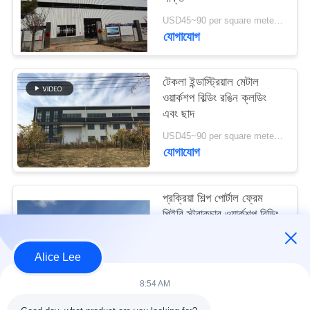
মামলা
USD45~90 per square meter MOQ:1000 বর্গ মিটার
যোগাযোগ
সাইট
ম্যাপ
টেকলা ইন্ডাস্ট্রিয়াল মেটাল
ওয়ার্কশপ বিল্ডিং রঙিন ক্লডিং
এবং ছাদ
গোপনীয়তা
USD45~90 per square meter MOQ:1000 বর্গ মিটার
নীতি
যোগাযোগ
প্রক্রিয়া শিল্প পোর্টাল ফ্রেম
পিইবি স্ট্রাকচার ওয়ার্কশপ বিল্ডিং
আইএসও স্ট্যান্ডার্ড
USD45~90 per square meter MOQ:1000 বর্গ মিটার
Alice Lee
যোগাযোগ
8:54 AM