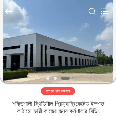
Qingdao
KaFa
Fabrication
Co.,
Ltd..
All
Rights
Reserved.
বাড়ি
পণ্য
ভিডিও
ভিআর
শো
ইস্পাত গঠন কর্মশালা
আমাদের
শক্তিশালী স্থিতিশীল প্রিফ্যাব্রিকেটেড ইস্পাত
সম্পর্কে
কাঠামো ভারী কাজের জন্য কর্মশালার বিল্ডিং