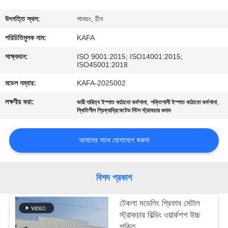
কারখানা
উৎপত্তি স্থল:
শানডং, চীন
পরিদর্শন
পরিচিতিমুলক নাম:
KAFA
সাক্ষ্যদান:
ISO 9001:2015; ISO14001:2015;
ISO45001:2018
গুণমান
মডেল নম্বার:
KAFA-2025002
নিয়ন্ত্রণ
লক্ষণীয় করা:
,
,
ভারী দায়িত্ব ইস্পাত কাঠামো কর্মশালা
শক্তিশালী ইস্পাত কাঠামো কর্মশালা
স্থিতিশীল প্রিফ্যাব্রিকেটেড স্টিল স্ট্রাকচার গুদাম
আমাদের
সাথে
আমাদের সাথে যোগাযোগ করুন!
যোগাযোগ
করুন
বিশদ প্রকাশ
টেকলা মডেলিং প্রিফাব মেটাল
খবর
স্ট্রাকচার বিল্ডিং ওয়ার্কশপ উচ্চ
শক্তি