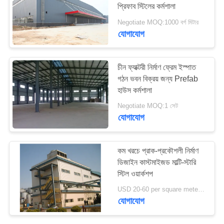
প্রিফাব স্টিলের কর্মশালা
মামলা
Negotiate MOQ:1000 বর্গ মিটার
যোগাযোগ
সাইট
ম্যাপ
চীন ফ্যাক্টরী নির্মাণ ফ্রেম ইস্পাত
গঠন ভবন বিক্রয় জন্য Prefab
গোপনীয়তা
হাউস কর্মশালা
নীতি
Negotiate MOQ:1 সেট
যোগাযোগ
কম খরচে প্রাক-প্রকৌশলী নির্মাণ
ডিজাইন কাস্টমাইজড মাল্টি-স্টারি
স্টিল ওয়ার্কশপ
USD 20-60 per square meter MOQ:1000 বর্গ মিটার
যোগাযোগ