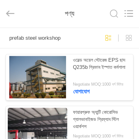
Qingdao
KaFa
Fabrication
পণ্য
Co.,
Ltd..
All
Rights
Reserved.
বাড়ি
prefab steel workshop
পণ্য
ওয়েল্ড অয়েল স্টোরেজ EPS ছাদ
Q235b প্রিফাব ইস্পাত কর্মশালা
ভিডিও
Negotiate MOQ:1000 বর্গ মিটার
ভিআর
যোগাযোগ
শো
ফায়ারপ্রুফ অ্যান্টি কোরোসিভ
গ্যালভানাইজড প্রিফ্যাব স্টিল
আমাদের
ওয়ার্কশপ
সম্পর্কে
Negotiate MOQ:1000 বর্গ মিটার