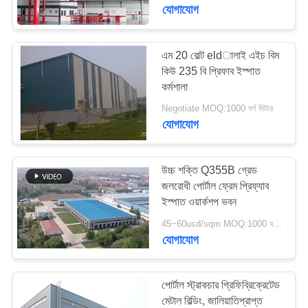
যোগাযোগ
কারখানা
পরিদর্শন
এম 20 বোল্ট eldালাই এইচ বিম
কিউ 235 বি প্রিফাব ইস্পাত
কর্মশালা
গুণমান
Negotiate MOQ:1000 বর্গ মিটার
নিয়ন্ত্রণ
যোগাযোগ
আমাদের
উচ্চ শক্তি Q355B গ্রেড
সাথে
জলরোধী পোর্টাল ফ্রেম প্রিফ্যাব
ইস্পাত ওয়ার্কশপ ভবন
যোগাযোগ
45~60usd/sqm MOQ:1000 বর্গ মিটার
করুন
যোগাযোগ
খবর
পোর্টাল স্ট্রাকচার প্রিফিব্রিক্রেটেড
মেটাল বিল্ডিং, জালিয়াতিপ্রাপ্ত