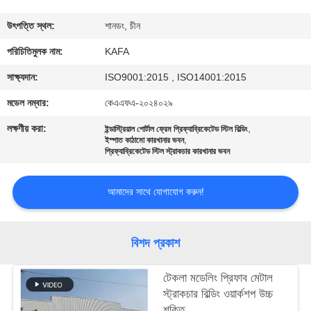
কারখানা
উৎপত্তি স্থল:
শানডং, চীন
পরিদর্শন
পরিচিতিমুলক নাম:
KAFA
সাক্ষ্যদান:
ISO9001:2015 , ISO14001:2015
গুণমান
মডেল নম্বার:
কেএএফএ-২০২৪০২৯
নিয়ন্ত্রণ
লক্ষণীয় করা:
,
ইন্ডাস্ট্রিয়াল পোর্টাল ফ্রেম প্রিফ্যাব্রিকেটেড স্টিল বিল্ডিং
,
ইস্পাত কাঠামো কারখানার ভবন
প্রিফ্যাব্রিকেটেড স্টিল স্ট্রাকচার কারখানার ভবন
আমাদের
সাথে
আমাদের সাথে যোগাযোগ করুন!
যোগাযোগ
করুন
বিশদ প্রকাশ
খবর
টেকলা মডেলিং প্রিফাব মেটাল
স্ট্রাকচার বিল্ডিং ওয়ার্কশপ উচ্চ
শক্তি