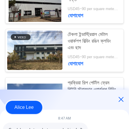
মামলা
USD45~90 per square meter MOQ:1000 বর্গ মিটার
যোগাযোগ
সাইট
ম্যাপ
টেকলা ইন্ডাস্ট্রিয়াল মেটাল
ওয়ার্কশপ বিল্ডিং রঙিন ক্লডিং
এবং ছাদ
গোপনীয়তা
USD45~90 per square meter MOQ:1000 বর্গ মিটার
নীতি
যোগাযোগ
প্রক্রিয়া শিল্প পোর্টাল ফ্রেম
পিইবি স্ট্রাকচার ওয়ার্কশপ বিল্ডিং
আইএসও স্ট্যান্ডার্ড
USD45~90 per square meter MOQ:1000 বর্গ মিটার
Alice Lee
যোগাযোগ
8:47 AM