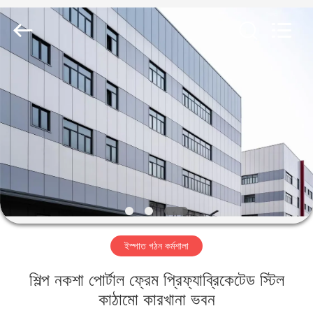
Qingdao
KaFa
Fabrication
Co.,
Ltd..
All
Rights
Reserved.
বাড়ি
পণ্য
ভিডিও
ভিআর
শো
ইস্পাত গঠন কর্মশালা
আমাদের
শিল্প নকশা পোর্টাল ফ্রেম প্রিফ্যাব্রিকেটেড স্টিল
সম্পর্কে
কাঠামো কারখানা ভবন