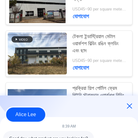
মামলা
USD45~90 per square meter MOQ:1000 বর্গ মিটার
যোগাযোগ
সাইট
ম্যাপ
টেকলা ইন্ডাস্ট্রিয়াল মেটাল
ওয়ার্কশপ বিল্ডিং রঙিন ক্লডিং
এবং ছাদ
গোপনীয়তা
USD45~90 per square meter MOQ:1000 বর্গ মিটার
নীতি
যোগাযোগ
প্রক্রিয়া শিল্প পোর্টাল ফ্রেম
পিইবি স্ট্রাকচার ওয়ার্কশপ বিল্ডিং
আইএসও স্ট্যান্ডার্ড
USD45~90 per square meter MOQ:1000 বর্গ মিটার
Alice Lee
যোগাযোগ
8:39 AM