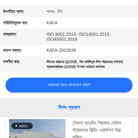
কারখানা
উৎপত্তি স্থল:
শানডং, চীন
পরিদর্শন
পরিচিতিমুলক নাম:
KAFA
সাক্ষ্যদান:
ISO 9001:2015; ISO14001:2015;
ISO45001:2018
গুণমান
মডেল নম্বার:
KAFA-2023039
নিয়ন্ত্রণ
লক্ষণীয় করা:
,
,
স্টিলের কাঠামো Q235B
নিস আউটলুক স্টিল স্ট্রাকচার কর্মশালা
গ্যালভানাইজড Q355B ইস্পাত কাঠামো কর্মশালা
আমাদের
সাথে
আমাদের সাথে যোগাযোগ করুন!
যোগাযোগ
করুন
বিশদ প্রকাশ
টেকলা মডেলিং প্রিফাব মেটাল
খবর
স্ট্রাকচার বিল্ডিং ওয়ার্কশপ উচ্চ
শক্তি