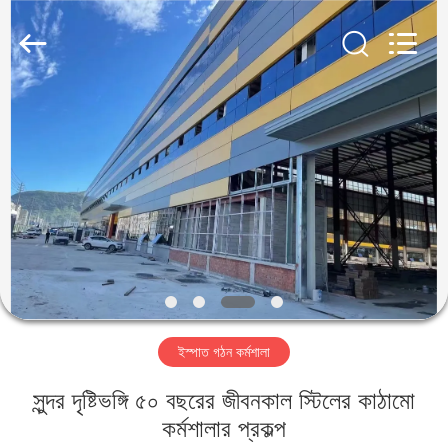
Qingdao
KaFa
Fabrication
Co.,
Ltd..
All
Rights
Reserved.
বাড়ি
পণ্য
ভিডিও
ভিআর
শো
ইস্পাত গঠন কর্মশালা
আমাদের
সুন্দর দৃষ্টিভঙ্গি ৫০ বছরের জীবনকাল স্টিলের কাঠামো
সম্পর্কে
কর্মশালার প্রকল্প