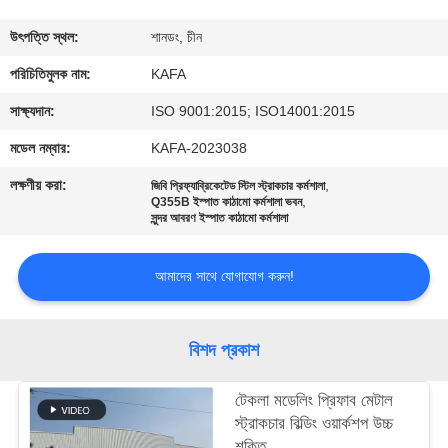
কারখানা
উৎপত্তি স্থল:
শানডং, চীন
পরিদর্শন
পরিচিতিমুলক নাম:
KAFA
সাক্ষ্যদান:
ISO 9001:2015; ISO14001:2015
গুণমান
মডেল নম্বার:
KAFA-2023038
নিয়ন্ত্রণ
লক্ষণীয় করা:
,
জিবি প্রিফ্যাব্রিকেটেড স্টিল স্ট্রাকচার কর্মশালা
,
Q355B ইস্পাত কাঠামো কর্মশালা ভবন
সুন্দর আবরণ ইস্পাত কাঠামো কর্মশালা
আমাদের
সাথে
আমাদের সাথে যোগাযোগ করুন!
যোগাযোগ
করুন
বিশদ প্রকাশ
খবর
টেকলা মডেলিং প্রিফাব মেটাল
স্ট্রাকচার বিল্ডিং ওয়ার্কশপ উচ্চ
শক্তি