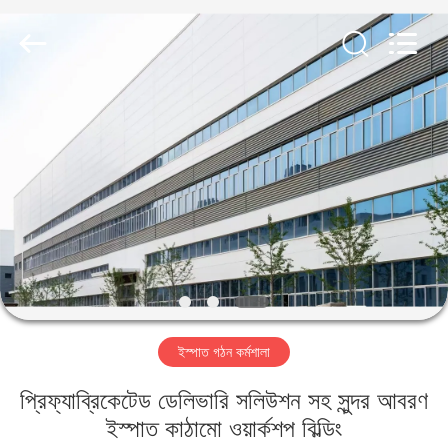
Qingdao
KaFa
Fabrication
Co.,
Ltd..
All
Rights
Reserved.
বাড়ি
পণ্য
ভিডিও
ভিআর
শো
ইস্পাত গঠন কর্মশালা
আমাদের
প্রিফ্যাব্রিকেটেড ডেলিভারি সলিউশন সহ সুন্দর আবরণ
সম্পর্কে
ইস্পাত কাঠামো ওয়ার্কশপ বিল্ডিং