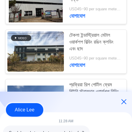
মামলা
USD45~90 per square meter MOQ:1000 বর্গ মিটার
যোগাযোগ
সাইট
ম্যাপ
টেকলা ইন্ডাস্ট্রিয়াল মেটাল
ওয়ার্কশপ বিল্ডিং রঙিন ক্লডিং
এবং ছাদ
গোপনীয়তা
USD45~90 per square meter MOQ:1000 বর্গ মিটার
নীতি
যোগাযোগ
প্রক্রিয়া শিল্প পোর্টাল ফ্রেম
পিইবি স্ট্রাকচার ওয়ার্কশপ বিল্ডিং
আইএসও স্ট্যান্ডার্ড
USD45~90 per square meter MOQ:1000 বর্গ মিটার
Alice Lee
যোগাযোগ
11:28 AM