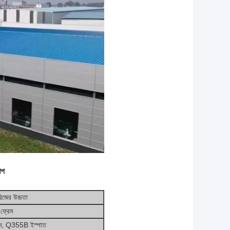
শপ
রিজের উচ্চতা
 ফ্রেম
কলাম, Q355B ইস্পাত