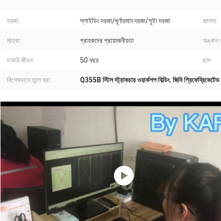
দরজা:
স্লাইডিং দরজা/ঘূর্ণায়মান দরজা/সুইং দরজা
জানলা:
মাত্রা:
গ্রাহকদের প্রয়োজনীয়তা
অঙ্কন 
চাকরি জীবন:
50 বছর
ছাদ:
বিশেষভাবে তুলে ধরা:
Q355B স্টিল স্ট্রাকচার ওয়ার্কশপ বিল্ডিং
,
জিবি প্রিফেব্রিকেটেড স