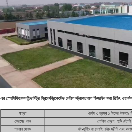
এর স্পেসিফিকেশন
ইন্ডাস্ট্রি প্রিফেব্রিকেটেড মেটাল স্ট্রাকচারাল ডিজাইন করা বিল্ডিং ওয়ার্ক
মাত্রা
দৈর্ঘ্য x প্রস্থ x ইভের উচ্চতা/ 
ফ্রেমের ধরন
পোর্টাল ফ্রেম, মাল্টি স্টোরি
প্রধান ফ্রেম
হট-ঘূর্ণিত বা ঢালাই এইচ মরীচি এবং 