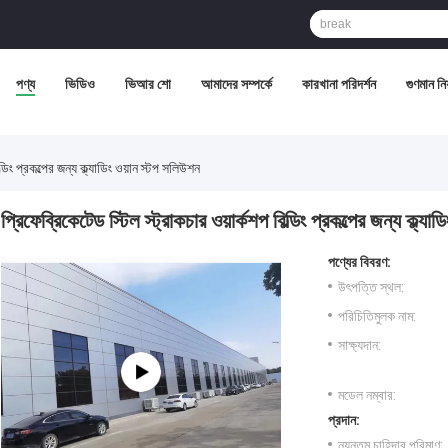
পণ্য
ভিডিও
ভিআর শো
আমাদের সম্পর্কে
কারখানা পরিদর্শন
গুণমান নিয়
্ডিং প্রকল্পের জন্য ক্ল্যাডিং ওয়ান স্টপ সলিউশন
প্রিফেব্রিকেটেড স্টিল স্ট্রাকচার ওয়ার্কশপ বিল্ডিং প্রকল্পের জন্য ক্ল্য
পণ্যের বিবরণ:
উৎপত্তি স্থল:
পরিচিতিমুলক নাম:
সাক্ষ্যদান:
মডেল নম্বার:
প্রদান:
ন্যূনতম চাহিদার পরিমাণ: