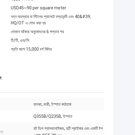
USD45~90 per square meter
নগ্ন অবস্থায় বা স্টিলের প্যালেটে বস্তাবন্দী এবং 40&#39;
HQ/OT এ লোড করা হয়
দোকান আঁকার অনুমোদনের 6 সপ্তাহ পর
টি/টি, এল/সি
প্রতি মাসে 15,000 বর্গ মিটার
ন
হালকা, ভারী, ইস্পাত কাঠামো
Q355B/Q235B, ইস্পাত
হট ডিপ গ্যালভানাইজড, দুটি প্রাইমার এবং একটি টপ
্সা: