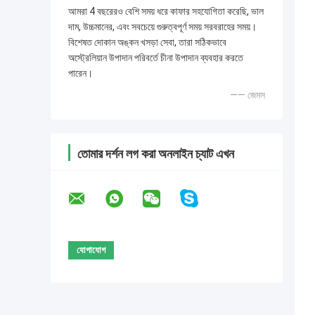
আমরা 4 বছরেরও বেশি সময় ধরে কাফার সহযোগিতা করেছি, ভাল
দাম, উচ্চমানের, এবং সবচেয়ে গুরুত্বপূর্ণ সময় সরবরাহের সময়।
বিশেষত দোকান অঙ্কন খসড়া সেবা, তারা সঠিকভাবে
অস্ট্রেলিয়ান উপাদান পরিবর্তে চীনা উপাদান ব্যবহার করতে
পারেন।
—— জেমস
তোমার দর্শন লগ করা অনলাইন চ্যাট এখন