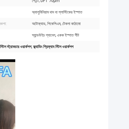
পেইন্ট, DFT 70μm
অ্যালুমিনিয়াম খাদ বা প্লাস্টিকের ইস্পাত
নকশা:
অটোক্যাড, পিকেপিএম, টেকলা কাঠামো
স্যান্ডউইচ প্যানেল, একক ইস্পাত শীট
্টিল স্ট্রাকচার ওয়ার্কশপ
,
ক্ল্যাডিং প্রিফ্যাব স্টিল ওয়ার্কশপ