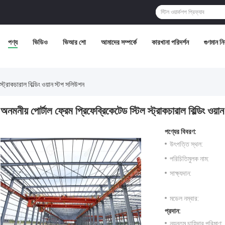
পণ্য
ভিডিও
ভিআর শো
আমাদের সম্পর্কে
কারখানা পরিদর্শন
গুণমান নিয়
স্ট্রাকচারাল বিল্ডিং ওয়ান স্টপ সলিউশন
অনমনীয় পোর্টাল ফ্রেম প্রিফেব্রিকেটেড স্টিল স্ট্রাকচারাল বিল্ডিং ওয়
পণ্যের বিবরণ:
উৎপত্তি স্থল:
পরিচিতিমুলক নাম:
সাক্ষ্যদান:
মডেল নম্বার:
প্রদান:
ন্যূনতম চাহিদার পরিমাণ: