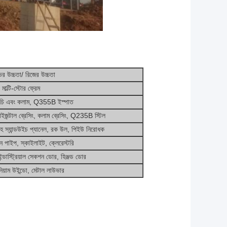
ভের উচ্চতা/ রিজের উচ্চতা
 মাল্টি-স্টোর ফ্রেম
মরীচি এবং কলাম, Q355B ইস্পাত
রাইজন্টাল ব্রেসিং, কলাম ব্রেসিং, Q235B স্টিল
হ স্যান্ডউইচ প্যানেল, রক উল, পিইউ নিরোধক
ন পাইপ, স্কাইলাইট, ক্লেরেস্টরি
ডাস্ট্রিয়াল সেকশন ডোর, হিঞ্জড ডোর
নিয়াম উইন্ডো, মেটাল লাউভার