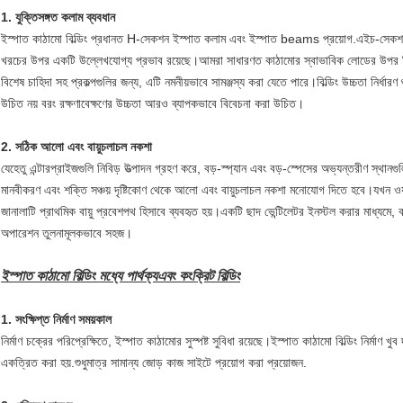
1. যুক্তিসঙ্গত কলাম ব্যবধান
ইস্পাত কাঠামো বিল্ডিং প্রধানত H-সেকশন ইস্পাত কলাম এবং ইস্পাত beams প্রয়োগ.এইচ-সেকশনের
খরচের উপর একটি উল্লেখযোগ্য প্রভাব রয়েছে।আমরা সাধারণত কাঠামোর স্বাভাবিক লোডের উপর 
বিশেষ চাহিদা সহ প্রকল্পগুলির জন্য, এটি নমনীয়ভাবে সামঞ্জস্য করা যেতে পারে।বিল্ডিং উচ্চতা নির্ধারণ 
উচিত নয় বরং রক্ষণাবেক্ষণের উচ্চতা আরও ব্যাপকভাবে বিবেচনা করা উচিত।
2. সঠিক আলো এবং বায়ুচলাচল নকশা
যেহেতু এন্টারপ্রাইজগুলি নিবিড় উত্পাদন গ্রহণ করে, বড়-স্প্যান এবং বড়-স্পেসের অভ্যন্তরীণ স্থানগ
মানবীকরণ এবং শক্তি সঞ্চয় দৃষ্টিকোণ থেকে আলো এবং বায়ুচলাচল নকশা মনোযোগ দিতে হবে।যখন ওয়ার্
জানালাটি প্রাথমিক বায়ু প্রবেশপথ হিসাবে ব্যবহৃত হয়।একটি ছাদ ভেন্টিলেটর ইনস্টল করার মাধ্যমে
অপারেশন তুলনামূলকভাবে সহজ।
ইস্পাত কাঠামো বিল্ডিং মধ্যে পার্থক্য
এবং কংক্রিট বিল্ডিং
1. সংক্ষিপ্ত নির্মাণ সময়কাল
নির্মাণ চক্রের পরিপ্রেক্ষিতে, ইস্পাত কাঠামোর সুস্পষ্ট সুবিধা রয়েছে।ইস্পাত কাঠামো বিল্ডিং নির্মা
একত্রিত করা হয়.শুধুমাত্র সামান্য জোড় কাজ সাইটে প্রয়োগ করা প্রয়োজন.