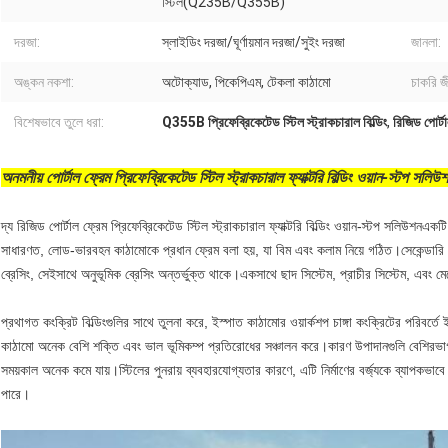
স্টিল(Q235B/Q355B)
দরজা:
স্লাইডিং দরজা/ঘূর্ণায়মান দরজা/সুইং দরজা
জানলা:
অঙ্কন নকশা:
অটোক্যাড, পিকেপিএম, টেকলা কাঠামো
চাকরি জ
বিশেষভাবে তুলে ধরা:
Q355B প্রিফেব্রিকেটেড স্টিল স্ট্রাকচারাল বিল্ডিং
,
রিজিড পোর্টা
অনমনীয় পোর্টাল ফ্রেম প্রিফেব্রিকেটেড স্টিল স্ট্রাকচারাল ফ্যাক্টরি বিল্ডিং ওয়ান-স্টপ সলিউ
দ্য রিজিড পোর্টাল ফ্রেম প্রিফেব্রিকেটেড স্টিল স্ট্রাকচারাল ফ্যাক্টরি বিল্ডিং ওয়ান-স্টপ সলিউশন
একটি
সাধারণত, লোড-ভারবহন কাঠামোকে প্রধান ফ্রেম বলা হয়, যা বিম এবং কলাম নিয়ে গঠিত।সেকেন্ডারি স্ট
ব্রেসিং, সেইসাথে অনুভূমিক ব্রেসিং অন্তর্ভুক্ত থাকে।একসাথে ছাদ সিস্টেম, প্রাচীর সিস্টেম, এবং মে
প্রথাগত কংক্রিট বিল্ডিংগুলির সাথে তুলনা করে, ইস্পাত কাঠামোর ওয়ার্কশপ চাঙ্গা কংক্রিটের পরিবর্তে
কাঠামো অনেক বেশি শক্তি এবং ভাল ভূমিকম্প প্রতিরোধের সঞ্চালন করে।কারণ উপাদানগুলি বেশিরভাগ ক
সময়কাল অনেক কমে যায়।স্টিলের পুনরায় ব্যবহারযোগ্যতার কারণে, এটি নির্মাণের বর্জ্যকে ব্যাপকভাব
পারে।