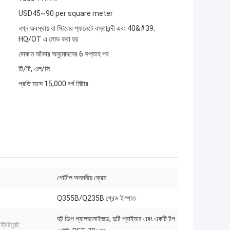
USD45~90 per square meter
নগ্ন অবস্থায় বা স্টিলের প্যালেটে বস্তাবন্দী এবং 40&#39;
HQ/OT এ লোড করা হয়
দোকান আঁকার অনুমোদনের 6 সপ্তাহ পর
টি/টি, এল/সি
প্রতি মাসে 15,000 বর্গ মিটার
পোর্টাল অনমনীয় ফ্রেম
Q355B/Q235B গ্রেড ইস্পাত
হট ডিপ গ্যালভানাইজড, দুটি প্রাইমার এবং একটি টপ
্রিটমেন্ট: