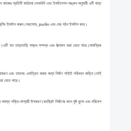
েশন কাজের প্রতিটি কাঠামো লেআউট এবং ইনস্টলেশন অঙ্কন অনুযায়ী এটি খাড়া
 ব্রেসিং ইনস্টল করুন।অবশেষে, purlin এবং ঘের গঠন ইনস্টল করে।
ুত।এটি যত তাড়াতাড়ি সম্ভব সম্পন্ন এবং উত্পাদন করা যেতে পারে।সামগ্রিক
িয়াকরণ এবং তারপর একত্রিত করার জন্য নির্মাণ সাইটে পরিবহন জড়িত।তাই
 করা যেতে পারে।
লি সমস্ত শক্তি-সাশ্রয়ী উপকরণ।কংক্রিট নির্মাণের ফলে সৃষ্ট ধুলো এবং পরিবেশ