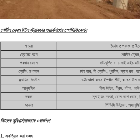
পোর্টাল ফ্রেম স্টিল স্ট্রাকচার ওয়ার্কশপের স্পেসিফিকেশন
মাত্রা
দৈর্ঘ্য x প্রস্থ x ই
ফ্রেমের ধরন
পোর্টাল ফ্রেম,
প্রধান ফ্রেম
হট-ঘূর্ণিত বা ঢালাই এইচ 
ব্রেসিং উপাদান
টাই বার, নী ব্রেসিং, পুরলিন, স্যাগ রড, হ
ক্ল্যাডিং সিস্টেম
ঢেউতোলা রঙের ইস্পাত শীট, কাচের উল স
আনুষঙ্গিক
রিজ টাইল, ট্রিম, গটার, ডাউ
দরজা
স্লাইডিং দরজা, রোল আপ ডোর, ইন্
জানলা
পিভিসি উইন্ডো, অ্যালুমি
স্টিলের সুবিধা
স্ট্রাকচার ওয়ার্কশপ
1. একত্রিত করা সহজ