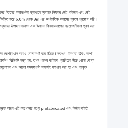
 স্টিলের কলামগুলির ব্যবধানে ব্যবহৃত স্টিলের মোট পরিমাণ এবং মোট
ভিত্তি করে 6.8m থেকে 9m এর অর্থনৈতিক কলামের দূরত্ব প্রয়োগ করি।
শুধুমাত্র উত্পাদন সরঞ্জাম এবং উত্পাদন ক্রিয়াকলাপের প্রয়োজনীয়তা পূরণ করা
ুলির বৈশিষ্ট্যগুলি আরও বেশি স্পষ্ট হয়ে উঠছে।অতএব, ইস্পাত বিল্ডিং নকশা
কশপ বিল্ডিংটি লম্বা হয়, তখন পাশের বাহ্যিক প্রাচীরের নীচে খোলা যোগ্য
, বায়ুচলাচল এবং আলো সমস্যাগুলি সহজেই সমাধান করা হয় এবং প্রকৃত
ণ খুব দ্রুত কারণ এটি কারখানার মধ্যে prefabricated এবং নির্মাণ সাইটে