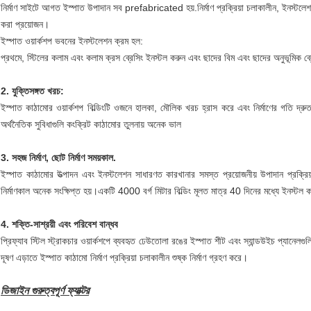
নির্মাণ সাইটে আগত ইস্পাত উপাদান সব prefabricated হয়.নির্মাণ প্রক্রিয়া চলাকালীন, ইনস্টল
করা প্রয়োজন।
ইস্পাত ওয়ার্কশপ ভবনের ইনস্টলেশন ক্রম হল:
প্রথমে, স্টিলের কলাম এবং কলাম ক্রস ব্রেসিং ইনস্টল করুন এবং ছাদের বিম এবং ছাদের অনুভূমিক
2. যুক্তিসঙ্গত খরচ:
ইস্পাত কাঠামোর ওয়ার্কশপ বিল্ডিংটি ওজনে হালকা, মৌলিক খরচ হ্রাস করে এবং নির্মাণের গতি দ্র
অর্থনৈতিক সুবিধাগুলি কংক্রিট কাঠামোর তুলনায় অনেক ভাল
3. সহজ নির্মাণ, ছোট নির্মাণ সময়কাল.
ইস্পাত কাঠামোর উত্পাদন এবং ইনস্টলেশন সাধারণত কারখানার সমস্ত প্রয়োজনীয় উপাদান প্রক্র
নির্মাণকাল অনেক সংক্ষিপ্ত হয়।একটি 4000 বর্গ মিটার বিল্ডিং মূলত মাত্র 40 দিনের মধ্যে ইনস্টল
4. শক্তি-সাশ্রয়ী এবং পরিবেশ বান্ধব
প্রিফ্যাব স্টিল স্ট্রাকচার ওয়ার্কশপে ব্যবহৃত ঢেউতোলা রঙের ইস্পাত শীট এবং স্যান্ডউইচ প্যানেলগু
দূষণ এড়াতে ইস্পাত কাঠামো নির্মাণ প্রক্রিয়া চলাকালীন শুষ্ক নির্মাণ গ্রহণ করে।
ডিজাইন গুরুত্বপূর্ণ ফ্যাক্টর