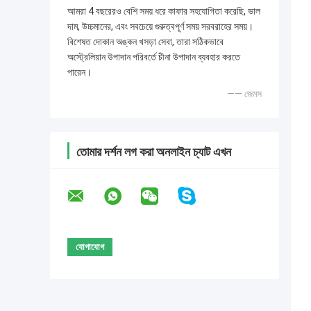
আমরা 4 বছরেরও বেশি সময় ধরে কাফার সহযোগিতা করেছি, ভাল
দাম, উচ্চমানের, এবং সবচেয়ে গুরুত্বপূর্ণ সময় সরবরাহের সময়।
বিশেষত দোকান অঙ্কন খসড়া সেবা, তারা সঠিকভাবে
অস্ট্রেলিয়ান উপাদান পরিবর্তে চীনা উপাদান ব্যবহার করতে
পারেন।
—— জেমস
তোমার দর্শন লগ করা অনলাইন চ্যাট এখন