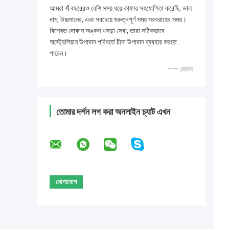
আমরা 4 বছরেরও বেশি সময় ধরে কাফার সহযোগিতা করেছি, ভাল
দাম, উচ্চমানের, এবং সবচেয়ে গুরুত্বপূর্ণ সময় সরবরাহের সময়।
বিশেষত দোকান অঙ্কন খসড়া সেবা, তারা সঠিকভাবে
অস্ট্রেলিয়ান উপাদান পরিবর্তে চীনা উপাদান ব্যবহার করতে
পারেন।
—— জেমস
তোমার দর্শন লগ করা অনলাইন চ্যাট এখন