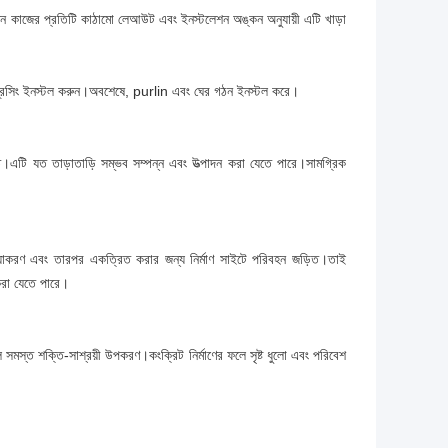
েশন কাজের প্রতিটি কাঠামো লেআউট এবং ইনস্টলেশন অঙ্কন অনুযায়ী এটি খাড়া
 ব্রেসিং ইনস্টল করুন।অবশেষে, purlin এবং ঘের গঠন ইনস্টল করে।
ুত।এটি যত তাড়াতাড়ি সম্ভব সম্পন্ন এবং উত্পাদন করা যেতে পারে।সামগ্রিক
িয়াকরণ এবং তারপর একত্রিত করার জন্য নির্মাণ সাইটে পরিবহন জড়িত।তাই
 করা যেতে পারে।
লি সমস্ত শক্তি-সাশ্রয়ী উপকরণ।কংক্রিট নির্মাণের ফলে সৃষ্ট ধুলো এবং পরিবেশ