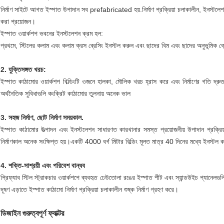
নির্মাণ সাইটে আগত ইস্পাত উপাদান সব prefabricated হয়.নির্মাণ প্রক্রিয়া চলাকালীন, ইনস্টল
করা প্রয়োজন।
ইস্পাত ওয়ার্কশপ ভবনের ইনস্টলেশন ক্রম হল:
প্রথমে, স্টিলের কলাম এবং কলাম ক্রস ব্রেসিং ইনস্টল করুন এবং ছাদের বিম এবং ছাদের অনুভূমিক
2. যুক্তিসঙ্গত খরচ:
ইস্পাত কাঠামোর ওয়ার্কশপ বিল্ডিংটি ওজনে হালকা, মৌলিক খরচ হ্রাস করে এবং নির্মাণের গতি দ্র
অর্থনৈতিক সুবিধাগুলি কংক্রিট কাঠামোর তুলনায় অনেক ভাল
3. সহজ নির্মাণ, ছোট নির্মাণ সময়কাল.
ইস্পাত কাঠামোর উত্পাদন এবং ইনস্টলেশন সাধারণত কারখানার সমস্ত প্রয়োজনীয় উপাদান প্রক্র
নির্মাণকাল অনেক সংক্ষিপ্ত হয়।একটি 4000 বর্গ মিটার বিল্ডিং মূলত মাত্র 40 দিনের মধ্যে ইনস্টল
4. শক্তি-সাশ্রয়ী এবং পরিবেশ বান্ধব
প্রিফ্যাব স্টিল স্ট্রাকচার ওয়ার্কশপে ব্যবহৃত ঢেউতোলা রঙের ইস্পাত শীট এবং স্যান্ডউইচ প্যানেলগু
দূষণ এড়াতে ইস্পাত কাঠামো নির্মাণ প্রক্রিয়া চলাকালীন শুষ্ক নির্মাণ গ্রহণ করে।
ডিজাইন গুরুত্বপূর্ণ ফ্যাক্টর