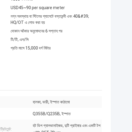
USD45~90 per square meter
নগ্ন অবস্থায় বা স্টিলের প্যালেটে বস্তাবন্দী এবং 40&#39;
HQ/OT এ লোড করা হয়
দোকান আঁকার অনুমোদনের 6 সপ্তাহ পর
টি/টি, এল/সি
প্রতি মাসে 15,000 বর্গ মিটার
হালকা, ভারী, ইস্পাত কাঠামো
Q355B/Q235B, ইস্পাত
হট ডিপ গ্যালভানাইজড, দুটি প্রাইমার এবং একটি টপ
্রিটমেন্ট: