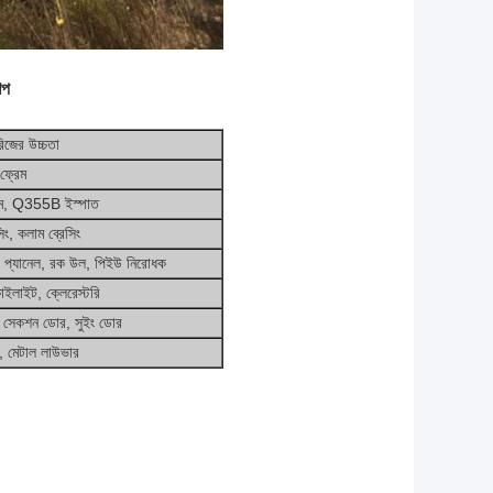
শপ
রিজের উচ্চতা
 ফ্রেম
কলাম, Q355B ইস্পাত
সিং, কলাম ব্রেসিং
চ প্যানেল, রক উল, পিইউ নিরোধক
াইলাইট, ক্লেরেস্টরি
াল সেকশন ডোর, সুইং ডোর
ডো, মেটাল লাউভার