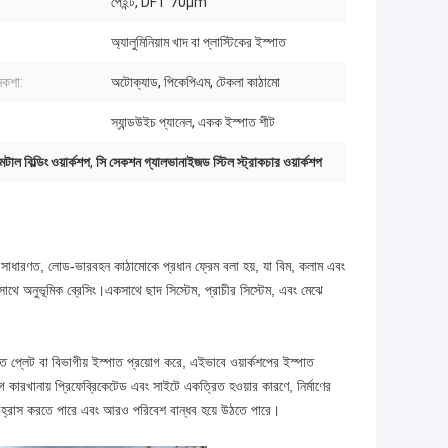
পেইন্ট, DFT 70μm
অ্যালুমিনিয়াম খাদ বা প্লাস্টিকের ইস্পাত
নকশা:
অটোক্যাড, পিকেপিএম, টেকলা কাঠামো
স্যান্ডউইচ প্যানেল, একক ইস্পাত শীট
াল বিল্ডিং ওয়ার্কশপ
,
সি সেকশন গ্যালভানাইজড স্টিল স্ট্রাকচার ওয়ার্কশপ
করে।সাধারণত, লোড-ভারবহন কাঠামোকে প্রধান ফ্রেম বলা হয়, যা বিম, কলাম এবং
সেইসাথে অনুভূমিক ব্রেসিং।একসাথে ছাদ সিস্টেম, প্রাচীর সিস্টেম, এবং মেঝে
পাত প্লেট বা বিভাগীয় ইস্পাত প্রয়োগ করে, এইভাবে ওয়ার্কশপের ইস্পাত
ারখানায় প্রিফেব্রিকেটেড এবং সাইটে একত্রিত হওয়ার কারণে, নির্মাণের
ভাবে হ্রাস করতে পারে এবং আরও পরিবেশ বান্ধব হয়ে উঠতে পারে।