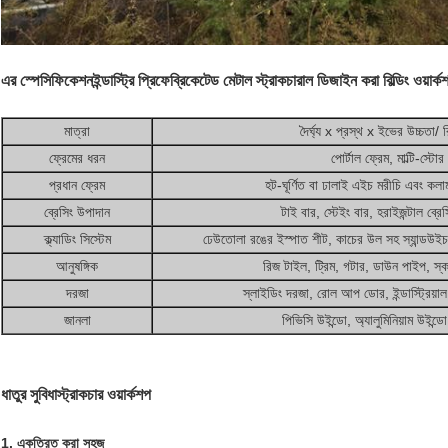
এর স্পেসিফিকেশন
ইন্ডাস্ট্রি প্রিফেব্রিকেটেড মেটাল স্ট্রাকচারাল ডিজাইন করা বিল্ডিং ওয়ার্ক
মাত্রা
দৈর্ঘ্য x প্রস্থ x ইভের উচ্চতা/ 
ফ্রেমের ধরন
পোর্টাল ফ্রেম, মাল্টি-স্টোর
প্রধান ফ্রেম
হট-ঘূর্ণিত বা ঢালাই এইচ মরীচি এবং 
ব্রেসিং উপাদান
টাই বার, স্টেইং বার, হরাইজন্টাল ব্রে
ক্ল্যাডিং সিস্টেম
ঢেউতোলা রঙের ইস্পাত শীট, কাচের উল সহ স্যান্ডউই
আনুষঙ্গিক
রিজ টাইল, ট্রিম, গটার, ডাউন পাইপ, স্ক
দরজা
স্লাইডিং দরজা, রোল আপ ডোর, ইন্ডাস্ট্রিয়
জানলা
পিভিসি উইন্ডো, অ্যালুমিনিয়াম উইন্
ধাতুর সুবিধা
স্ট্রাকচার ওয়ার্কশপ
1. একত্রিত করা সহজ