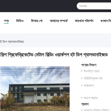
পণ্য
ভিডিও
ভিআর শো
আমাদের সম্পর্কে
কারখানা পরিদর্শন
গুণমান নিয়
শপ হট ডিপ গ্যালভানাইজড
শিল্প প্রিফেব্রিকেটেড মেটাল বিল্ডিং ওয়ার্কশপ হট ডিপ গ্যালভানাইজড
পণ্যের বিবরণ:
উৎপত্তি স্থল:
পরিচিতিমুলক নাম:
সাক্ষ্যদান:
মডেল নম্বার:
প্রদান:
ন্যূনতম চাহিদার পরিমাণ: