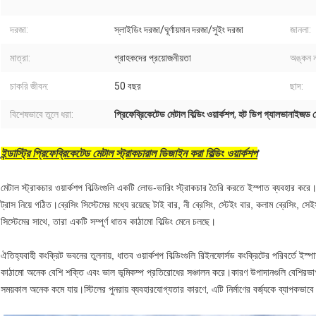
দরজা:
স্লাইডিং দরজা/ঘূর্ণায়মান দরজা/সুইং দরজা
জানলা:
মাত্রা:
গ্রাহকদের প্রয়োজনীয়তা
অঙ্কন 
চাকরি জীবন:
50 বছর
ছাদ:
বিশেষভাবে তুলে ধরা:
প্রিফেব্রিকেটেড মেটাল বিল্ডিং ওয়ার্কশপ
,
হট ডিপ গ্যালভানাইজড মেট
ইন্ডাস্ট্রি প্রিফেব্রিকেটেড মেটাল স্ট্রাকচারাল ডিজাইন করা বিল্ডিং ওয়ার্কশপ
মেটাল স্ট্রাকচার ওয়ার্কশপ বিল্ডিংগুলি একটি লোড-ভারিং স্ট্রাকচার তৈরি করতে ইস্পাত ব্যবহার 
ট্রাস নিয়ে গঠিত।ব্রেসিং সিস্টেমের মধ্যে রয়েছে টাই বার, নী ব্রেসিং, স্টেইং বার, কলাম ব্রেসিং, 
সিস্টেমের সাথে, তারা একটি সম্পূর্ণ ধাতব কাঠামো বিল্ডিং মেনে চলছে।
ঐতিহ্যবাহী কংক্রিট ভবনের তুলনায়, ধাতব ওয়ার্কশপ বিল্ডিংগুলি রিইনফোর্সড কংক্রিটের পরিবর্তে ইস্
কাঠামো অনেক বেশি শক্তি এবং ভাল ভূমিকম্প প্রতিরোধের সঞ্চালন করে।কারণ উপাদানগুলি বেশিরভাগ ক
সময়কাল অনেক কমে যায়।স্টিলের পুনরায় ব্যবহারযোগ্যতার কারণে, এটি নির্মাণের বর্জ্যকে ব্যাপক