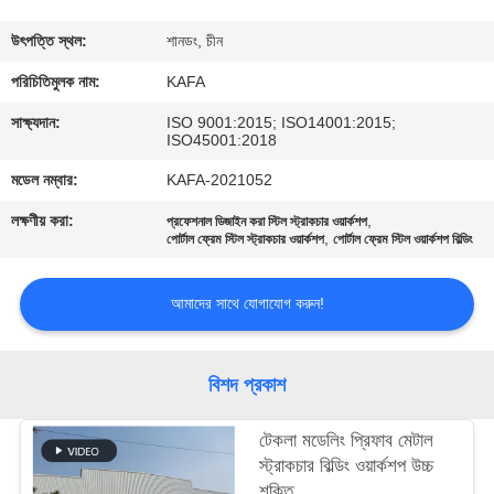
কারখানা
উৎপত্তি স্থল:
শানডং, চীন
পরিদর্শন
পরিচিতিমুলক নাম:
KAFA
সাক্ষ্যদান:
ISO 9001:2015; ISO14001:2015;
ISO45001:2018
গুণমান
মডেল নম্বার:
KAFA-2021052
নিয়ন্ত্রণ
লক্ষণীয় করা:
,
প্রফেশনাল ডিজাইন করা স্টিল স্ট্রাকচার ওয়ার্কশপ
,
পোর্টাল ফ্রেম স্টিল স্ট্রাকচার ওয়ার্কশপ
পোর্টাল ফ্রেম স্টিল ওয়ার্কশপ বিল্ডিং
আমাদের
সাথে
আমাদের সাথে যোগাযোগ করুন!
যোগাযোগ
করুন
বিশদ প্রকাশ
টেকলা মডেলিং প্রিফাব মেটাল
খবর
স্ট্রাকচার বিল্ডিং ওয়ার্কশপ উচ্চ
শক্তি