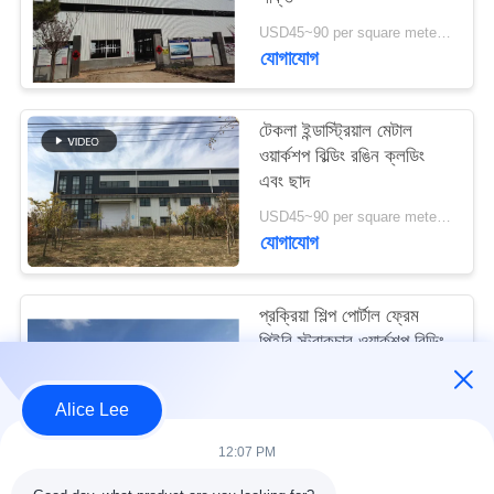
মামলা
USD45~90 per square meter MOQ:1000 বর্গ মিটার
যোগাযোগ
সাইট
ম্যাপ
টেকলা ইন্ডাস্ট্রিয়াল মেটাল
ওয়ার্কশপ বিল্ডিং রঙিন ক্লডিং
এবং ছাদ
গোপনীয়তা
USD45~90 per square meter MOQ:1000 বর্গ মিটার
নীতি
যোগাযোগ
প্রক্রিয়া শিল্প পোর্টাল ফ্রেম
পিইবি স্ট্রাকচার ওয়ার্কশপ বিল্ডিং
আইএসও স্ট্যান্ডার্ড
USD45~90 per square meter MOQ:1000 বর্গ মিটার
Alice Lee
যোগাযোগ
12:07 PM