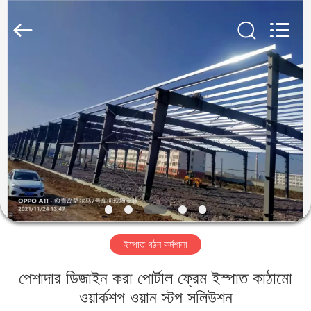
Qingdao
KaFa
Fabrication
Co.,
Ltd..
All
Rights
Reserved.
বাড়ি
পণ্য
ভিডিও
ভিআর
শো
ইস্পাত গঠন কর্মশালা
আমাদের
পেশাদার ডিজাইন করা পোর্টাল ফ্রেম ইস্পাত কাঠামো
সম্পর্কে
ওয়ার্কশপ ওয়ান স্টপ সলিউশন