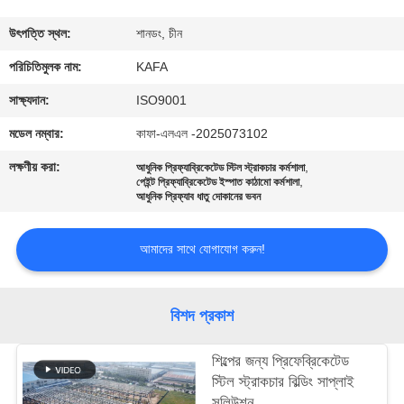
কারখানা
উৎপত্তি স্থল:
শানডং, চীন
পরিদর্শন
পরিচিতিমুলক নাম:
KAFA
সাক্ষ্যদান:
ISO9001
গুণমান
মডেল নম্বার:
কাফা-এলএল -2025073102
নিয়ন্ত্রণ
লক্ষণীয় করা:
,
আধুনিক প্রিফ্যাব্রিকেটেড স্টিল স্ট্রাকচার কর্মশালা
,
পেইন্ট প্রিফ্যাব্রিকেটেড ইস্পাত কাঠামো কর্মশালা
আধুনিক প্রিফ্যাব ধাতু দোকানের ভবন
আমাদের
সাথে
আমাদের সাথে যোগাযোগ করুন!
যোগাযোগ
করুন
বিশদ প্রকাশ
খবর
শিল্পের জন্য প্রিফেব্রিকেটেড
স্টিল স্ট্রাকচার বিল্ডিং সাপ্লাই
সলিউশন