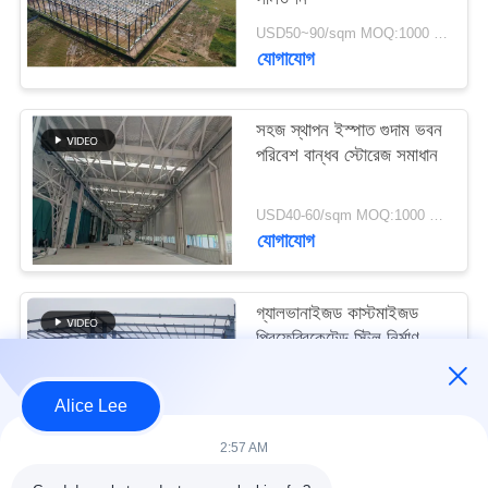
মামলা
USD50~90/sqm MOQ:1000 বর্গমিটার
যোগাযোগ
সাইট
ম্যাপ
সহজ স্থাপন ইস্পাত গুদাম ভবন
পরিবেশ বান্ধব স্টোরেজ সমাধান
গোপনীয়তা
USD40-60/sqm MOQ:1000 বর্গমিটার
নীতি
যোগাযোগ
গ্যালভানাইজড কাস্টমাইজড
প্রিফেব্রিকেটেড স্টিল নির্মাণ
কাঠামো বিল্ডিং সরবরাহ ও
ডেলিভারি
USD30-50 per sqm MOQ:1000 বর্গমিটার
Alice Lee
যোগাযোগ
2:57 AM