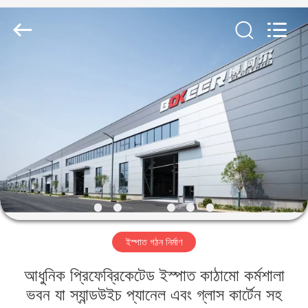
Qingdao
KaFa
Fabrication
Co.,
Ltd..
All
Rights
Reserved.
বাড়ি
পণ্য
ভিডিও
ভিআর
শো
ইস্পাত গঠন নির্মাণ
আমাদের
আধুনিক প্রিফেব্রিকেটেড ইস্পাত কাঠামো কর্মশালা
সম্পর্কে
ভবন যা স্যান্ডউইচ প্যানেল এবং গ্লাস কার্টেন সহ