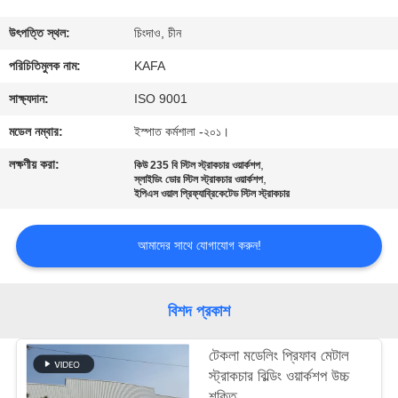
কারখানা
উৎপত্তি স্থল:
চিংদাও, চীন
পরিদর্শন
পরিচিতিমুলক নাম:
KAFA
সাক্ষ্যদান:
ISO 9001
গুণমান
মডেল নম্বার:
ইস্পাত কর্মশালা -২০১।
নিয়ন্ত্রণ
লক্ষণীয় করা:
,
কিউ 235 বি স্টিল স্ট্রাকচার ওয়ার্কশপ
,
স্লাইডিং ডোর স্টিল স্ট্রাকচার ওয়ার্কশপ
ইপিএস ওয়াল প্রিফ্যাব্রিকেটেড স্টিল স্ট্রাকচার
আমাদের
সাথে
আমাদের সাথে যোগাযোগ করুন!
যোগাযোগ
করুন
বিশদ প্রকাশ
খবর
টেকলা মডেলিং প্রিফাব মেটাল
স্ট্রাকচার বিল্ডিং ওয়ার্কশপ উচ্চ
শক্তি