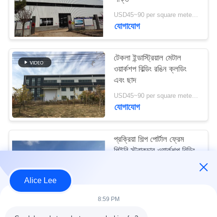
মামলা
USD45~90 per square meter MOQ:1000 বর্গ মিটার
যোগাযোগ
সাইট
ম্যাপ
টেকলা ইন্ডাস্ট্রিয়াল মেটাল
ওয়ার্কশপ বিল্ডিং রঙিন ক্লডিং
এবং ছাদ
গোপনীয়তা
USD45~90 per square meter MOQ:1000 বর্গ মিটার
নীতি
যোগাযোগ
প্রক্রিয়া শিল্প পোর্টাল ফ্রেম
পিইবি স্ট্রাকচার ওয়ার্কশপ বিল্ডিং
আইএসও স্ট্যান্ডার্ড
USD45~90 per square meter MOQ:1000 বর্গ মিটার
Alice Lee
যোগাযোগ
8:59 PM