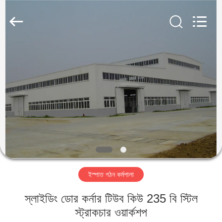
Qingdao
KaFa
Fabrication
Co.,
Ltd..
All
Rights
Reserved.
বাড়ি
পণ্য
ভিডিও
ভিআর
শো
ইস্পাত গঠন কর্মশালা
আমাদের
স্লাইডিং ডোর কর্নার টিউব কিউ 235 বি স্টিল
সম্পর্কে
স্ট্রাকচার ওয়ার্কশপ