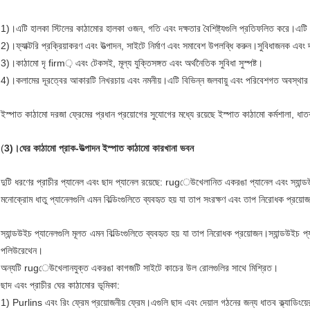
1)।এটি হালকা স্টিলের কাঠামোর হালকা ওজন, গতি এবং দক্ষতার বৈশিষ্ট্যগুলি প্রতিফলিত করে।এটি ন
2)।ফ্যাক্টরি প্রক্রিয়াকরণ এবং উত্পাদন, সাইটে নির্মাণ এবং সমাবেশ উপলব্ধি করুন।সুবিধাজনক এবং দ্
3)।কাঠামো দৃ firm় এবং টেকসই, মূল্য যুক্তিসঙ্গত এবং অর্থনৈতিক সুবিধা সুস্পষ্ট।
4)।কলামের দূরত্বের আকারটি নিখরচায় এবং নমনীয়।এটি বিভিন্ন জলবায়ু এবং পরিবেশগত অবস্থার অধ
ইস্পাত কাঠামো দরজা ফ্রেমের প্রধান প্রয়োগের সুযোগের মধ্যে রয়েছে ইস্পাত কাঠামো কর্মশালা, ধাতব গ
(
3)।ঘের কাঠামো প্রাক-উত্পাদন ইস্পাত কাঠামো কারখানা ভবন
দুটি ধরণের প্রাচীর প্যানেল এবং ছাদ প্যানেল রয়েছে: rugেউখেলানিত একরঙা প্যানেল এবং স্যান্
মনোক্রোম ধাতু প্যানেলগুলি এমন বিল্ডিংগুলিতে ব্যবহৃত হয় যা তাপ সংরক্ষণ এবং তাপ নিরোধক প্রয়ো
স্যান্ডউইচ প্যানেলগুলি মূলত এমন বিল্ডিংগুলিতে ব্যবহৃত হয় যা তাপ নিরোধক প্রয়োজন।স্যান্ডউইচ
পলিউরেথেন।
অন্যটি rugেউখেলানযুক্ত একরঙা কাগজটি সাইটে কাচের উল রোলগুলির সাথে মিশ্রিত।
ছাদ এবং প্রাচীর ঘের কাঠামোর ভূমিকা:
1) Purlins এবং রিং ফ্রেম প্রয়োজনীয় ফ্রেম।এগুলি ছাদ এবং দেয়াল গঠনের জন্য ধাতব ক্ল্যাডিংয়