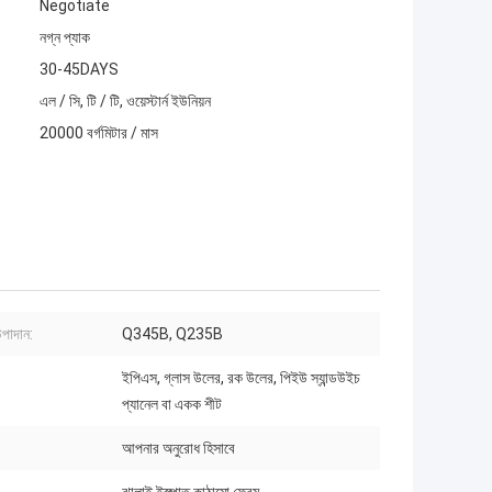
Negotiate
নগ্ন প্যাক
30-45DAYS
এল / সি, টি / টি, ওয়েস্টার্ন ইউনিয়ন
20000 বর্গমিটার / মাস
উপাদান:
Q345B, Q235B
ইপিএস, গ্লাস উলের, রক উলের, পিইউ স্যান্ডউইচ
প্যানেল বা একক শীট
আপনার অনুরোধ হিসাবে