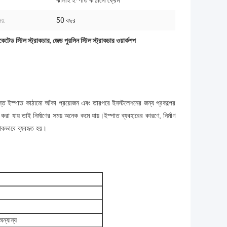
ঝালাই ইস্পাত কাঠামো ফ্রেম
য়:
50 বছর
কেটেড স্টিল স্ট্রাকচার
,
জেড পুরলিন স্টিল স্ট্রাকচার ওয়ার্কশপ
নে সমস্ত ইস্পাত কাঠামো আঁকা প্রয়োজন এবং তারপরে ইনস্টলেশনের জন্য প্রকল্পের
া যায় তাই নির্মাণের সময় অনেক কমে যায়।ইস্পাত ব্যবহারের কারণে, নির্মাণ
াপকভাবে ব্যবহৃত হয়।
ন্যান্য