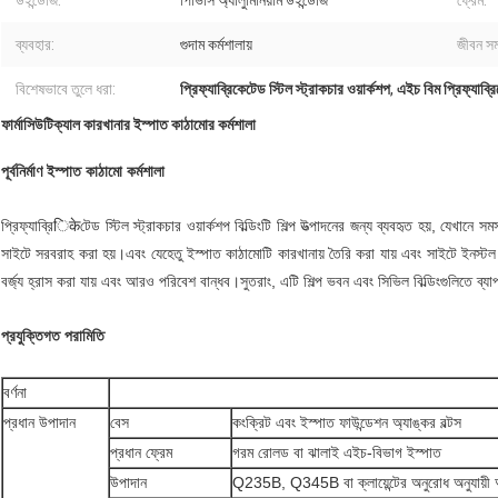
উইন্ডোজ:
পিভিসি অ্যালুমিনিয়াম উইন্ডোজ
ফ্রেম:
ব্যবহার:
গুদাম কর্মশালায়
জীবন সম
বিশেষভাবে তুলে ধরা:
প্রিফ্যাব্রিকেটেড স্টিল স্ট্রাকচার ওয়ার্কশপ
,
এইচ বিম প্রিফ্যাব্রি
ফার্মাসিউটিক্যাল কারখানার ইস্পাত কাঠামোর কর্মশালা
পূর্বনির্মাণ ইস্পাত কাঠামো কর্মশালা
প্রিফ্যাব্রিिकेটেড স্টিল স্ট্রাকচার ওয়ার্কশপ বিল্ডিংটি শিল্প উত্পাদনের জন্য ব্যবহৃত হয়, যেখা
সাইটে সরবরাহ করা হয়।এবং যেহেতু ইস্পাত কাঠামোটি কারখানায় তৈরি করা যায় এবং সাইটে ইনস্টল কর
বর্জ্য হ্রাস করা যায় এবং আরও পরিবেশ বান্ধব।সুতরাং, এটি শিল্প ভবন এবং সিভিল বিল্ডিংগুলিতে ব্য
প্রযুক্তিগত পরামিতি
বর্ণনা
প্রধান উপাদান
বেস
কংক্রিট এবং ইস্পাত ফাউন্ডেশন অ্যাঙ্কর বল্টস
প্রধান ফ্রেম
গরম রোলড বা ঝালাই এইচ-বিভাগ ইস্পাত
উপাদান
Q235B, Q345B বা ক্লায়েন্টের অনুরোধ অনুযায়ী অ