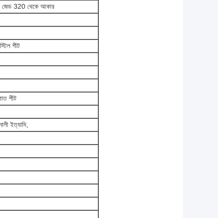
 ~ জেড 320 থেকে আকার
স্টিল শীট
পাত শীট
লী ইত্যাদি,