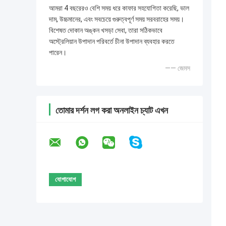
আমরা 4 বছরেরও বেশি সময় ধরে কাফার সহযোগিতা করেছি, ভাল
দাম, উচ্চমানের, এবং সবচেয়ে গুরুত্বপূর্ণ সময় সরবরাহের সময়।
বিশেষত দোকান অঙ্কন খসড়া সেবা, তারা সঠিকভাবে
অস্ট্রেলিয়ান উপাদান পরিবর্তে চীনা উপাদান ব্যবহার করতে
পারেন।
—— জেমস
তোমার দর্শন লগ করা অনলাইন চ্যাট এখন