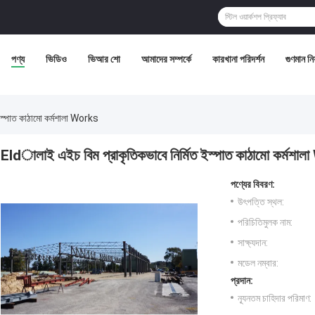
পণ্য
ভিডিও
ভিআর শো
আমাদের সম্পর্কে
কারখানা পরিদর্শন
গুণমান নিয়
ইস্পাত কাঠামো কর্মশালা Works
Eldালাই এইচ বিম প্রাকৃতিকভাবে নির্মিত ইস্পাত কাঠামো কর্মশা
পণ্যের বিবরণ:
উৎপত্তি স্থল:
পরিচিতিমুলক নাম:
সাক্ষ্যদান:
মডেল নম্বার:
প্রদান:
ন্যূনতম চাহিদার পরিমাণ: