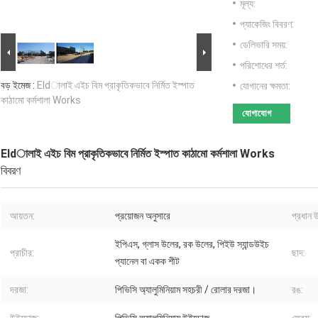
মূল্য:
প্যাকেজিং বিবরণ:
ডেলিভারি সময়:
পরিশোধের শর্ত:
বড় ইমেজ :
Eldালাই এইচ বিম প্রাকৃতিকভাবে নির্মিত ইস্পাত
যোগানের ক্ষমতা:
কাঠামো কর্মশালা Works
যোগাযোগ
Eldালাই এইচ বিম প্রাকৃতিকভাবে নির্মিত ইস্পাত কাঠামো কর্মশালা Works
বিবরণ
আয়তন:
প্রয়োজন অনুসারে
প্রধান 
ইপিএস, গ্লাস উলের, রক উলের, পিইউ স্যান্ডউইচ
প্রাচীর:
ছাদ:
প্যানেল বা একক শীট
দরজা:
পিভিসি অ্যালুমিনিয়াম সহচরী / রোলার দরজা।
রঙ: