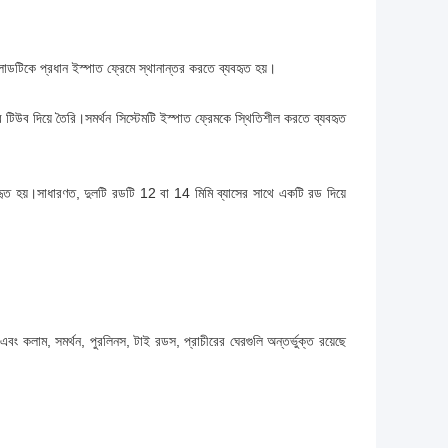
লোডটিকে প্রধান ইস্পাত ফ্রেমে স্থানান্তর করতে ব্যবহৃত হয়।
 টিউব দিয়ে তৈরি।সমর্থন সিস্টেমটি ইস্পাত ফ্রেমকে স্থিতিশীল করতে ব্যবহৃত
হৃত হয়।সাধারণত, দুলটি রডটি 12 বা 14 মিমি ব্যাসের সাথে একটি রড দিয়ে
বং কলাম, সমর্থন, পুরলিনস, টাই রডস, প্রাচীরের ঘেরগুলি অন্তর্ভুক্ত রয়েছে