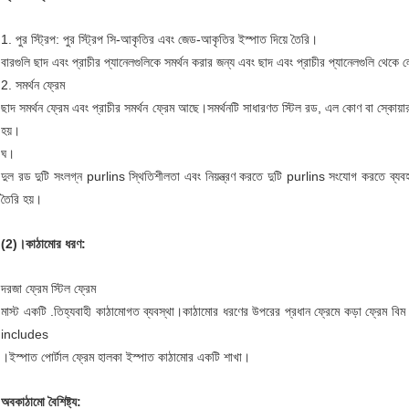
1. পুর স্ট্রিপ: পুর স্ট্রিপ সি-আকৃতির এবং জেড-আকৃতির ইস্পাত দিয়ে তৈরি।
বারগুলি ছাদ এবং প্রাচীর প্যানেলগুলিকে সমর্থন করার জন্য এবং ছাদ এবং প্রাচীর প্যানেলগুলি থেকে 
2. সমর্থন ফ্রেম
ছাদ সমর্থন ফ্রেম এবং প্রাচীর সমর্থন ফ্রেম আছে।সমর্থনটি সাধারণত স্টিল রড, এল কোণ বা স্কোয়ার
হয়।
ঘ।
দুল রড দুটি সংলগ্ন purlins স্থিতিশীলতা এবং নিয়ন্ত্রণ করতে দুটি purlins সংযোগ করতে ব্যব
তৈরি হয়।
(2)।কাঠামোর ধরণ:
দরজা ফ্রেম স্টিল ফ্রেম
মাস্ট একটি .তিহ্যবাহী কাঠামোগত ব্যবস্থা।কাঠামোর ধরণের উপরের প্রধান ফ্রেমে কড়া ফ্রেম বিম এ
includes
।ইস্পাত পোর্টাল ফ্রেম হালকা ইস্পাত কাঠামোর একটি শাখা।
অবকাঠামো বৈশিষ্ট্য: