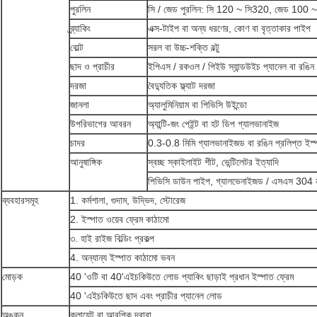
পুরলিন
সি / জেড পুরলিন: সি 120 ~ সি320, জেড 100
ব্র্যাকিং
এক্স-টাইপ বা অন্য ধরণের, কোণ বা বৃত্তাকার পাইপ
বোল্ট
সরল বা উচ্চ-শক্তি বল্টু
ছাদ ও প্রাচীর
ইপিএস / রকওল / পিইউ স্যান্ডউইচ প্যানেল বা রঙিন 
দরজা
বৈদ্যুতিক ফ্ল্যাট দরজা
জানলা
অ্যালুমিনিয়াম বা পিভিসি উইন্ডো
উপরিভাগের আবরন
অ্যান্টি-জং পেইন্ট বা হট ডিপ গ্যালভানাইজ
চাদর
0.3-0.8 মিমি গ্যালভানাইজড বা রঙিন প্রলিপ্ত ইস্
আনুষাঙ্গিক
স্বচ্ছ স্কাইলাইট শীট, ভেন্টিলেটর ইত্যাদি
পিভিসি ডাউন পাইপ, গ্যালভেনাইজড / এসএস 304 না
ব্যবহারসমূহ
1. কর্মশালা, গুদাম, উদ্ভিদ, স্টোরেজ
2. ইস্পাত ওয়েব ফ্রেম কাঠামো
৩. হাই রাইজ বিল্ডিং প্রকল্প
4. অন্যান্য ইস্পাত কাঠামো ভবন
মোড়ক
40 'ওটি বা 40'এইচকিউতে লোড প্যাকিং ছাড়াই প্রধান ইস্পাত ফ্রেম
40 'এইচকিউতে ছাদ এবং প্রাচীর প্যানেল লোড
অঙ্কন
ক্লায়েন্ট বা আরপিক দ্বারা