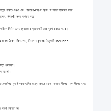
তুন শক্তি-সঞ্চয় এবং পরিবেশ-বান্ধব বিল্ডিং উপকরণ ব্যবহার করে।
রুত, নির্মাণের সময় সাশ্রয় করে।
ীনে নির্মাণ এবং ব্যবহারের প্রয়োজনীয়তা পূরণ করতে পারে।
ুদাম নির্মাণ, শিল্প শেড, বিমানের হ্যাঙ্গার ইত্যাদি includes
ডউইচ প্যানেল।
জন হয় না।
 প্যানেলগুলির মূল উপকরণগুলির মধ্যে রয়েছে ফেনা, কাচের উলের, রক উলের এবং
ের সাথে মিলিত হয়।