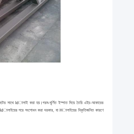
্লেটের সাথে ldালাই করা হয়।গরম-ঘূর্ণিত ইস্পাত দিয়ে তৈরি এইচ-আকারের
শ এবং ldালাইয়ের পরে সংশোধন করা দরকার, যা Hালাইয়ের বিকৃতিজনিত কারণে