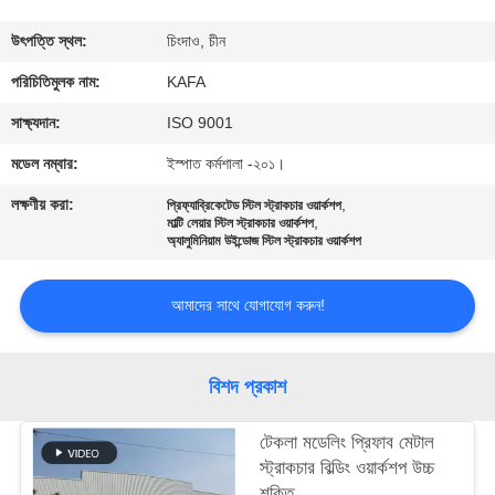
কারখানা
উৎপত্তি স্থল:
চিংদাও, চীন
পরিদর্শন
পরিচিতিমুলক নাম:
KAFA
সাক্ষ্যদান:
ISO 9001
গুণমান
মডেল নম্বার:
ইস্পাত কর্মশালা -২০১।
নিয়ন্ত্রণ
লক্ষণীয় করা:
,
প্রিফ্যাব্রিকেটেড স্টিল স্ট্রাকচার ওয়ার্কশপ
,
মাল্টি লেয়ার স্টিল স্ট্রাকচার ওয়ার্কশপ
অ্যালুমিনিয়াম উইন্ডোজ স্টিল স্ট্রাকচার ওয়ার্কশপ
আমাদের
সাথে
আমাদের সাথে যোগাযোগ করুন!
যোগাযোগ
করুন
বিশদ প্রকাশ
খবর
টেকলা মডেলিং প্রিফাব মেটাল
স্ট্রাকচার বিল্ডিং ওয়ার্কশপ উচ্চ
শক্তি