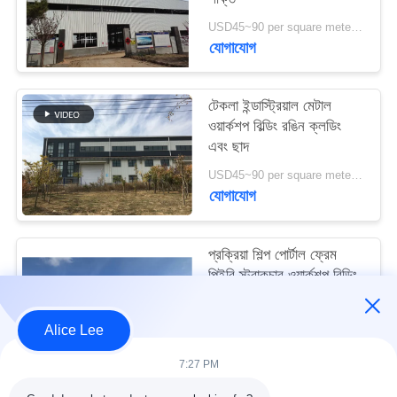
মামলা
USD45~90 per square meter MOQ:1000 বর্গ মিটার
যোগাযোগ
সাইট
ম্যাপ
টেকলা ইন্ডাস্ট্রিয়াল মেটাল
ওয়ার্কশপ বিল্ডিং রঙিন ক্লডিং
এবং ছাদ
গোপনীয়তা
USD45~90 per square meter MOQ:1000 বর্গ মিটার
নীতি
যোগাযোগ
প্রক্রিয়া শিল্প পোর্টাল ফ্রেম
পিইবি স্ট্রাকচার ওয়ার্কশপ বিল্ডিং
আইএসও স্ট্যান্ডার্ড
USD45~90 per square meter MOQ:1000 বর্গ মিটার
Alice Lee
যোগাযোগ
7:27 PM