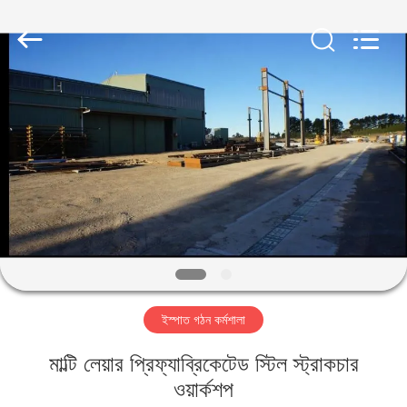
Qingdao
KaFa
Fabrication
Co.,
Ltd..
All
Rights
Reserved.
বাড়ি
পণ্য
ভিডিও
ভিআর
শো
ইস্পাত গঠন কর্মশালা
আমাদের
মাল্টি লেয়ার প্রিফ্যাব্রিকেটেড স্টিল স্ট্রাকচার
সম্পর্কে
ওয়ার্কশপ