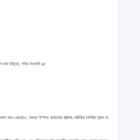
য়াম খাদ উইন্ডো, গটার ইত্যাদি ut
্ষণাবেক্ষণ কম।এছাড়াও, সমস্ত ইস্পাত কাঠামোর 98% শারীরিক বৈশিষ্ট্য হ্রাস না