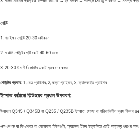
3. গালভানাইজিং প্রক্রিয়া: ইস্পাত কাঠামো → হ্রাসকরণ → পালঙ্ক izing পরিদর্শন → সমাপ্ত পণ্য
পেইন্ট
1. প্রাইমার পেইন্ট 20-30 মাইক্রন
2. মাঝারি পেইন্টের দুটি কোট 40-60 um
3. 20-30 উম শীর্ষ কোটের একটি স্তর শেষ করুন
পেইন্টের প্রকার:
1, রেড প্রাইমার, 2, দস্তা প্রাইমার, 3, অ্যালকাইড প্রাইমার
ইস্পাত কাঠামো বিল্ডিংয়ের প্রধান উপকরণ:
উপাদান Q345 / Q345B বা Q235 / Q235B ইস্পাত, সোজা বা পরিবর্তনশীল ক্রস বিভাগ s
এক্স-শেপড বা ভি-শেপড বা গোলাকার টিউবগুলি, অ্যাঙ্গেল টিউব ইত্যাদিতে তৈরি অন্যান্য ধরণের সমর্