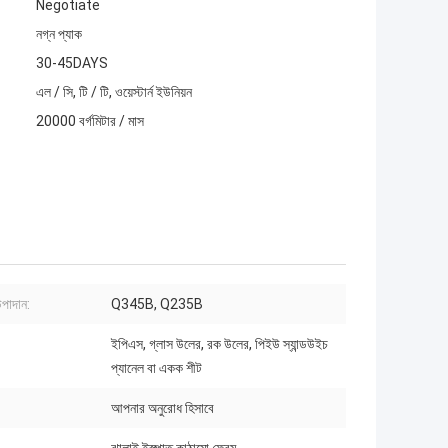
Negotiate
নগ্ন প্যাক
30-45DAYS
এল / সি, টি / টি, ওয়েস্টার্ন ইউনিয়ন
20000 বর্গমিটার / মাস
উপাদান:
Q345B, Q235B
ইপিএস, গ্লাস উলের, রক উলের, পিইউ স্যান্ডউইচ
প্যানেল বা একক শীট
আপনার অনুরোধ হিসাবে