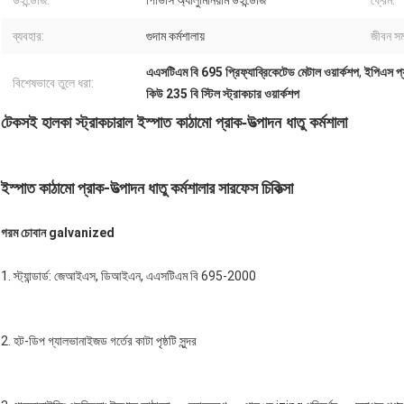
উইন্ডোজ:
পিভিসি অ্যালুমিনিয়াম উইন্ডোজ
ফ্রেম:
ব্যবহার:
গুদাম কর্মশালায়
জীবন সম
এএসটিএম বি 695 প্রিফ্যাব্রিকেটেড মেটাল ওয়ার্কশপ
,
ইপিএস প্য
বিশেষভাবে তুলে ধরা:
কিউ 235 বি স্টিল স্ট্রাকচার ওয়ার্কশপ
টেকসই হালকা স্ট্রাকচারাল ইস্পাত কাঠামো প্রাক-উত্পাদন ধাতু কর্মশালা
ইস্পাত কাঠামো প্রাক-উত্পাদন ধাতু কর্মশালার সারফেস চিকিত্সা
গরম চোবান galvanized
1. স্ট্যান্ডার্ড: জেআইএস, ডিআইএন, এএসটিএম বি 695-2000
2. হট-ডিপ গ্যালভানাইজড গর্তের কাটা পৃষ্ঠটি সুন্দর