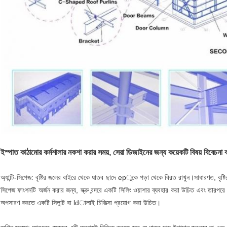
ইস্পাত কাঠামোর কর্মশালার নকশা করার সময়, সেরা ডিজাইনের জন্য কয়েকটি বিষয় বিবেচনা ক
অ্যান্টি-সিপেজ: বৃষ্টির জলের বাইরে থেকে ধাতব ছাদে epুকে পড়া থেকে বিরত রাখুন।সাধারণত, বৃষ্ট
সিপেজ ফাংশনটি অর্জন করার জন্য, স্ক্রু বন্দরে একটি সিলিং ওয়াশার ব্যবহার করা উচিত এবং তারপ
অপসারণ করতে একটি সিলান্ট বা ldালাই চিকিত্সা প্রয়োগ করা উচিত।