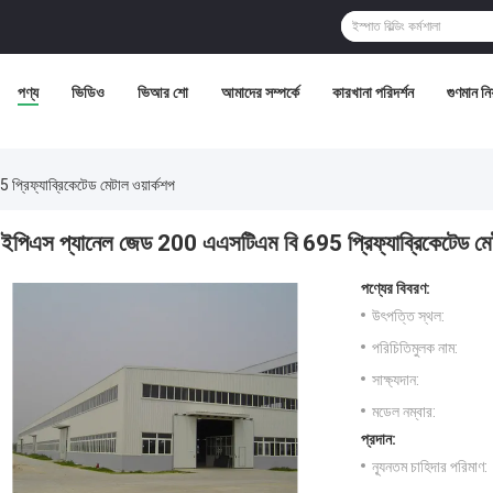
পণ্য
ভিডিও
ভিআর শো
আমাদের সম্পর্কে
কারখানা পরিদর্শন
গুণমান নিয়
্রিফ্যাব্রিকেটেড মেটাল ওয়ার্কশপ
ইপিএস প্যানেল জেড 200 এএসটিএম বি 695 প্রিফ্যাব্রিকেটেড মেট
পণ্যের বিবরণ:
উৎপত্তি স্থল:
পরিচিতিমুলক নাম:
সাক্ষ্যদান:
মডেল নম্বার:
প্রদান:
ন্যূনতম চাহিদার পরিমাণ: