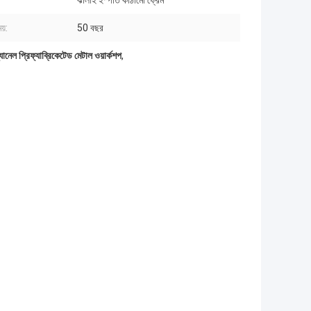
ঝালাই ইস্পাত কাঠামো ফ্রেম
য়:
50 বছর
ানেল প্রিফ্যাব্রিকেটেড মেটাল ওয়ার্কশপ
,