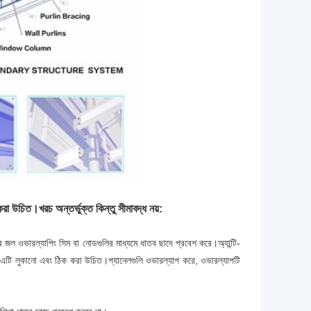
রা উচিত।খরচ অন্তর্ভুক্ত কিন্তু সীমাবদ্ধ নয়:
ির জল ওভারল্যাপিং সিম বা নোডগুলির মাধ্যমে ধাতব ছাদে প্রবেশ করে।অ্যান্টি-
রে এটি লুকানো এবং ঠিক করা উচিত।প্যানেলগুলি ওভারল্যাপ করে, ওভারল্যাপটি