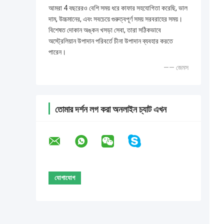
আমরা 4 বছরেরও বেশি সময় ধরে কাফার সহযোগিতা করেছি, ভাল
দাম, উচ্চমানের, এবং সবচেয়ে গুরুত্বপূর্ণ সময় সরবরাহের সময়।
বিশেষত দোকান অঙ্কন খসড়া সেবা, তারা সঠিকভাবে
অস্ট্রেলিয়ান উপাদান পরিবর্তে চীনা উপাদান ব্যবহার করতে
পারেন।
—— জেমস
তোমার দর্শন লগ করা অনলাইন চ্যাট এখন