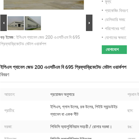
মূল্য:
প্যাকেজিং বিবরণ:
ডেলিভারি সময়:
পরিশোধের শর্ত:
বড় ইমেজ :
ইপিএস প্যানেল জেড 200 এএসটিএম বি 695
যোগানের ক্ষমতা:
প্রিফ্যাব্রিকেটেড মেটাল ওয়ার্কশপ
যোগাযোগ
ইপিএস প্যানেল জেড 200 এএসটিএম বি 695 প্রিফ্যাব্রিকেটেড মেটাল ওয়ার্কশপ
বিবরণ
আয়তন:
প্রয়োজন অনুসারে
প্রধান 
ইপিএস, গ্লাস উলের, রক উলের, পিইউ স্যান্ডউইচ
প্রাচীর:
ছাদ:
প্যানেল বা একক শীট
দরজা:
পিভিসি অ্যালুমিনিয়াম সহচরী / রোলার দরজা।
রঙ: