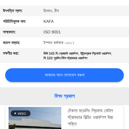
কারখানা
উৎপত্তি স্থল:
চিংদাও, চীন
পরিদর্শন
পরিচিতিমুলক নাম:
KAFA
সাক্ষ্যদান:
ISO 9001
গুণমান
মডেল নম্বার:
ইস্পাত কর্মশালা -২০১।
নিয়ন্ত্রণ
লক্ষণীয় করা:
,
,
কিউ 345 বি প্রেজাস্ট ওয়ার্কশপ
উইন্ডপ্রুফ প্রিসাস্ট ওয়ার্কশপ
সি 320 পুরলিন স্টিল স্ট্রাকচার ওয়ার্কশপ
আমাদের
আমাদের সাথে যোগাযোগ করুন!
সাথে
যোগাযোগ
বিশদ প্রকাশ
করুন
টেকলা মডেলিং প্রিফাব মেটাল
খবর
স্ট্রাকচার বিল্ডিং ওয়ার্কশপ উচ্চ
শক্তি