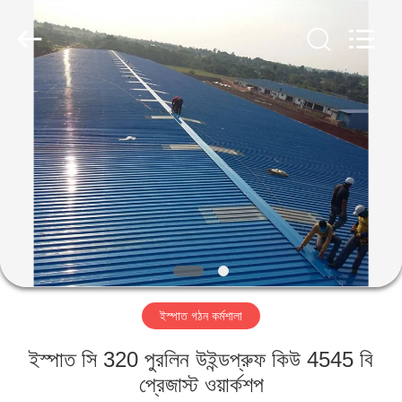
Qingdao
KaFa
Fabrication
Co.,
Ltd..
All
Rights
Reserved.
বাড়ি
পণ্য
ভিডিও
ভিআর
শো
ইস্পাত গঠন কর্মশালা
আমাদের
ইস্পাত সি 320 পুরলিন উইন্ডপ্রুফ কিউ 4545 বি
সম্পর্কে
প্রেজাস্ট ওয়ার্কশপ