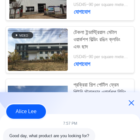
মামলা
USD45~90 per square meter MOQ:1000 বর্গ মিটার
যোগাযোগ
সাইট
টেকলা ইন্ডাস্ট্রিয়াল মেটাল
ম্যাপ
ওয়ার্কশপ বিল্ডিং রঙিন ক্লডিং
এবং ছাদ
গোপনীয়তা
USD45~90 per square meter MOQ:1000 বর্গ মিটার
যোগাযোগ
নীতি
প্রক্রিয়া শিল্প পোর্টাল ফ্রেম
পিইবি স্ট্রাকচার ওয়ার্কশপ বিল্ডিং
আইএসও স্ট্যান্ডার্ড
USD45~90 per square meter MOQ:1000 বর্গ মিটার
Alice Lee
যোগাযোগ
7:57 PM
Good day, what product are you looking for?