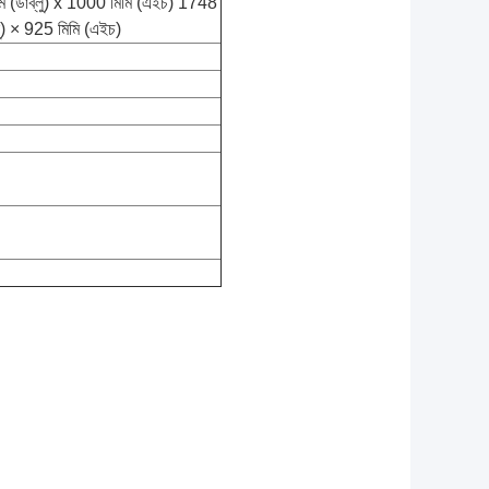
ি (ডাব্লু) x 1000 মিমি (এইচ) 1748
্লু) × 925 মিমি (এইচ)