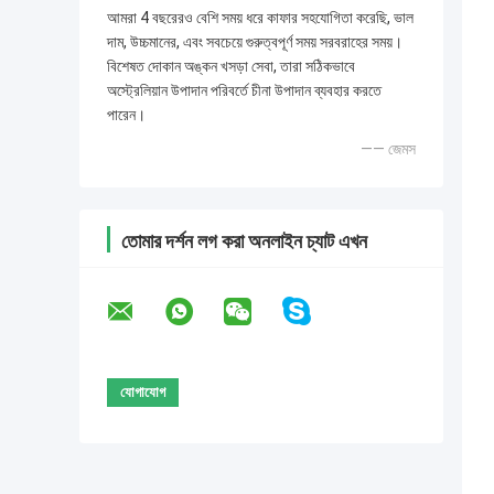
আমরা 4 বছরেরও বেশি সময় ধরে কাফার সহযোগিতা করেছি, ভাল
দাম, উচ্চমানের, এবং সবচেয়ে গুরুত্বপূর্ণ সময় সরবরাহের সময়।
বিশেষত দোকান অঙ্কন খসড়া সেবা, তারা সঠিকভাবে
অস্ট্রেলিয়ান উপাদান পরিবর্তে চীনা উপাদান ব্যবহার করতে
পারেন।
—— জেমস
তোমার দর্শন লগ করা অনলাইন চ্যাট এখন