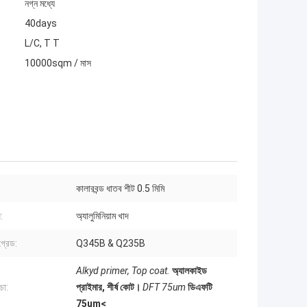
নগ্ন মধ্যে
40days
L/C, T T
10000sqm / মাস
কালারবন্ড ধাতব শীট 0.5 মিমি
:
অ্যালুমিনিয়াম খাদ
গ্রেড:
Q345B & Q235B
Alkyd primer, Top coat.
অ্যালকাইড
চা:
প্রাইমার, শীর্ষ কোট।
DFT 75um
ডিএফটি
75um<