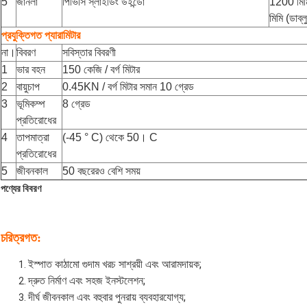
5
জানলা
পিভিসি স্লাইডিং উইন্ডো
1200 মিম
মিমি (ডাব
প্রযুক্তিগত প্যারামিটার
না।
বিবরণ
সবিস্তার বিবরণী
1
ভার বহন
150 কেজি / বর্গ মিটার
2
বায়ুচাপ
0.45KN / বর্গ মিটার সমান 10 গ্রেড
3
ভূমিকম্প
8 গ্রেড
প্রতিরোধের
4
তাপমাত্রা
(-45 ° C) থেকে 50। C
প্রতিরোধের
5
জীবনকাল
50 বছরেরও বেশি সময়
পণ্যের বিবরণ
চরিত্রগত:
ইস্পাত কাঠামো গুদাম খরচ সাশ্রয়ী এবং আরামদায়ক;
দ্রুত নির্মাণ এবং সহজ ইনস্টলেশন;
দীর্ঘ জীবনকাল এবং বহুবার পুনরায় ব্যবহারযোগ্য;