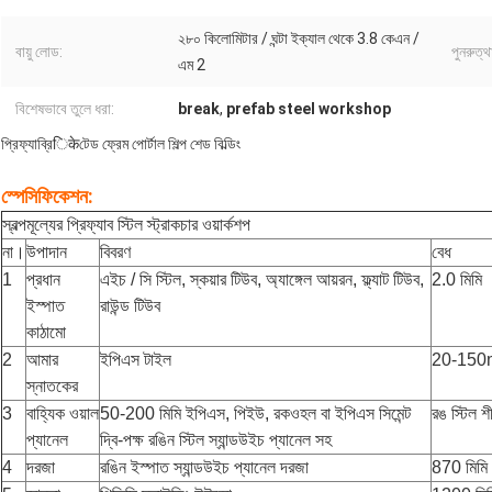
২৮০ কিলোমিটার / ঘন্টা ইক্যাল থেকে 3.8 কেএন /
বায়ু লোড:
পুনরুত্থ
এম 2
বিশেষভাবে তুলে ধরা:
break
,
prefab steel workshop
প্রিফ্যাব্রিिकेটেড ফ্রেম পোর্টাল শিল্প শেড বিল্ডিং
স্পেসিফিকেশন:
স্বল্পমূল্যের প্রিফ্যাব স্টিল স্ট্রাকচার ওয়ার্কশপ
না।
উপাদান
বিবরণ
বেধ
1
প্রধান
এইচ / সি স্টিল, স্কয়ার টিউব, অ্যাঙ্গেল আয়রন, ফ্ল্যাট টিউব,
2.0 মিমি
ইস্পাত
রাউন্ড টিউব
কাঠামো
2
আমার
ইপিএস টাইল
20-15
স্নাতকের
3
বাহ্যিক ওয়াল
50-200 মিমি ইপিএস, পিইউ, রকওহল বা ইপিএস সিমেন্ট
রঙ স্টিল 
প্যানেল
দ্বি-পক্ষ রঙিন স্টিল স্যান্ডউইচ প্যানেল সহ
4
দরজা
রঙিন ইস্পাত স্যান্ডউইচ প্যানেল দরজা
870 মিমি 