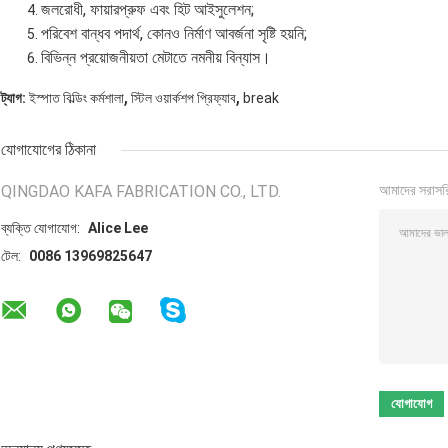
জলরোধী, ফায়ারপ্রুফ এবং হিট আইসুলেশন;
পরিবেশ বান্ধব পদার্থ, কোনও নির্মাণ আবর্জনা সৃষ্টি হয়নি;
বিভিন্ন প্রয়োজনীয়তা মেটাতে নমনীয় বিন্যাস।
,
,
ট্যাগ:
ইস্পাত বিল্ডিং কর্মশালা
স্টিল ওয়ার্কশপ প্রিফ্যাব
break
যোগাযোগের ঠিকানা
QINGDAO KAFA FABRICATION CO., LTD.
আমাদের সরাসর
ব্যক্তি যোগাযোগ:
Alice Lee
টেল:
0086 13969825647