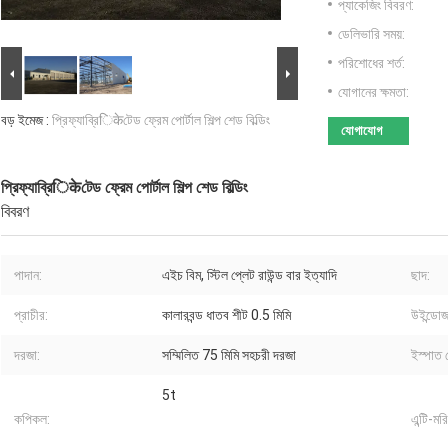
প্যাকেজিং বিবরণ:
ডেলিভারি সময়:
পরিশোধের শর্ত:
যোগানের ক্ষমতা:
বড় ইমেজ :
প্রিফ্যাব্রিिकेটেড ফ্রেম পোর্টাল শিল্প শেড বিল্ডিং
যোগাযোগ
প্রিফ্যাব্রিिकेটেড ফ্রেম পোর্টাল শিল্প শেড বিল্ডিং
বিবরণ
পাদান:
এইচ বিম, স্টিল প্লেট রাউন্ড বার ইত্যাদি
ছাদ:
প্রাচীর:
কালারবন্ড ধাতব শীট 0.5 মিমি
উইন্ডোজ
দরজা:
সম্মিলিত 75 মিমি সহচরী দরজা
ইস্পাত 
5t
কপিকল:
এন্টি-মরি