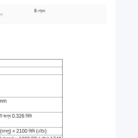
8 গ্রেড
ান:
0mm
শীট জন্য 0.326 মিমি
(ডাব্লু) × 2100 মিমি (এইচ)