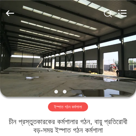
Qingdao
KaFa
Fabrication
Co.,
Ltd..
All
Rights
Reserved.
বাড়ি
পণ্য
ভিডিও
ভিআর
শো
ইস্পাত গঠন কর্মশালা
আমাদের
চীন প্রস্তুতকারকের কর্মশালার গঠন, বায়ু প্রতিরোধী
সম্পর্কে
বড়-সময় ইস্পাত গঠন কর্মশালা