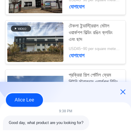
মামলা
যোগাযোগ
সাইট
টেকলা ইন্ডাস্ট্রিয়াল মেটাল
ওয়ার্কশপ বিল্ডিং রঙিন ক্লডিং
ম্যাপ
এবং ছাদ
USD45~90 per square meter MOQ:1000 বর্গ মিটার
গোপনীয়তা
যোগাযোগ
নীতি
প্রক্রিয়া শিল্প পোর্টাল ফ্রেম
পিইবি স্ট্রাকচার ওয়ার্কশপ বিল্ডিং
আইএসও স্ট্যান্ডার্ড
USD45~90 per square meter MOQ:1000 বর্গ মিটার
Alice Lee
যোগাযোগ
9:38 PM
Good day, what product are you looking for?
সব