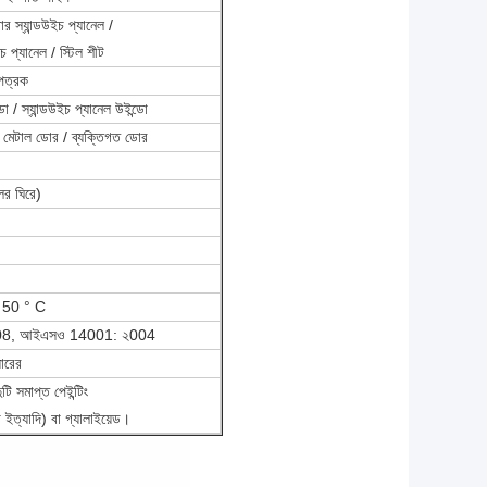
র স্যান্ডউইচ প্যানেল /
চ প্যানেল / স্টিল শীট
 পত্রক
ডো / স্যান্ডউইচ প্যানেল উইন্ডো
িং মেটাল ডোর / ব্যক্তিগত ডোর
ের ঘিরে)
+ 50 ° C
008, আইএসও 14001: ২004
যারের
ুটি সমাপ্ত পেইন্টিং
া ইত্যাদি) বা গ্যালাইয়েড।