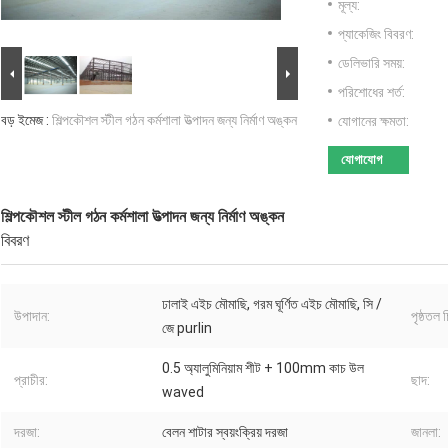
মূল্য:
প্যাকেজিং বিবরণ:
ডেলিভারি সময়:
পরিশোধের শর্ত:
বড় ইমেজ :
শিল্পকৌশল স্টীল গঠন কর্মশালা উত্পাদন জন্য নির্মাণ অঙ্কন
যোগানের ক্ষমতা:
যোগাযোগ
শিল্পকৌশল স্টীল গঠন কর্মশালা উত্পাদন জন্য নির্মাণ অঙ্কন
বিবরণ
ঢালাই এইচ মৌমাছি, গরম ঘূর্ণিত এইচ মৌমাছি, সি /
উপাদান:
পৃষ্ঠতল 
জে purlin
0.5 অ্যালুমিনিয়াম শীট + 100mm কাচ উল
প্রাচীর:
ছাদ:
waved
দরজা:
বেলন শাটার স্বয়ংক্রিয় দরজা
জানলা: