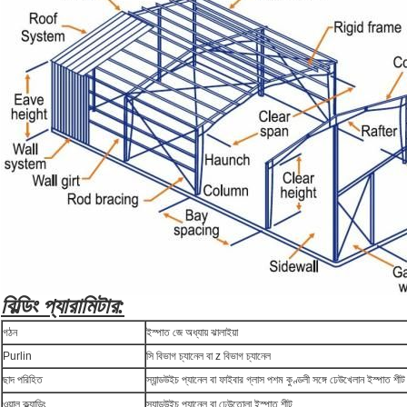
বিল্ডিং প্যারামিটার:
গঠন
ইস্পাত জে অধ্যায় ঝালাইয়া
Purlin
সি বিভাগ চ্যানেল বা z বিভাগ চ্যানেল
ছাদ পরিহিত
স্যান্ডউইচ প্যানেল বা ফাইবার গ্লাস পশম কুণ্ডলী সঙ্গে ঢেউখেলান ইস্পাত শীট
ওয়াল ক্ল্যাডিং
স্যান্ডউইচ প্যানেল বা ঢেউতোলা ইস্পাত শীট