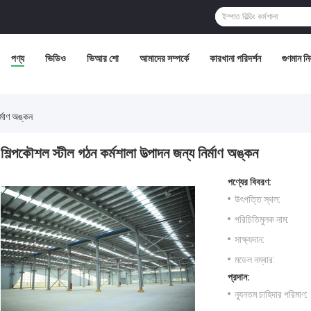
পণ্য
ভিডিও
ভিআর শো
আমাদের সম্পর্কে
কারখানা পরিদর্শন
গুণমান নিয়
র্মাণ অঙ্কন
শিল্পকৌশল স্টীল গঠন কর্মশালা উত্পাদন জন্য নির্মাণ অঙ্কন
পণ্যের বিবরণ:
উৎপত্তি স্থল:
পরিচিতিমুলক নাম:
সাক্ষ্যদান:
মডেল নম্বার:
প্রদান:
ন্যূনতম চাহিদার পরিমাণ: