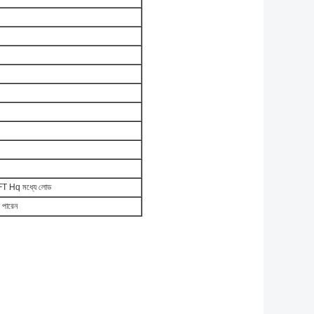
 FT Hq মধ্যে লোড
 পারেন