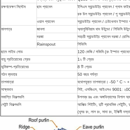
রক্ষণাবেক্ষণ সিস্টেম
ছাদ প্যানেল
ইপিএস স্যান্ডউইচ প্যানেল / গ্লাস ফাইবা
রক উল স্যান্ডউইচ প্যানেল / পু স্যান্ডউই
ওয়াল প্যানেল
স্যান্ডউইচ প্যানেল / ঢেউখেলান ইস্পাত
মালপত্র
জানলা
অ্যালুমিনিয়াম খাদ উইন্ডো / পিভিসি উইন্
দরজা
সহচরী স্যান্ডউইচ প্যানেল দরজা / রোল
Rainspout
পিভিসি
ছাদে লাইভ লোড
120 কেজি / সকিমি (রং ইস্পাত প্যানেল
বায়ু প্রতিরোধের গ্রেড
1২ টি গ্রেড
ভূমিকম্প-প্রতিরোধের
8 টি গ্রেড
গঠন ব্যবহার
50 বছর পর্যন্ত
তাপমাত্রা
যথোপযুক্ত তাপমাত্রা। -50 ° C ~ 
সাক্ষ্যদান
সিই, এসজিএস, আইএসও 9001: ২
সমাপ্তি বিকল্পগুলি
উপলব্ধ রঙ এবং অঙ্গবিন্যাসের বিশাল অ্
পেইন্ট বিকল্পগুলি
আলিক্ড পিইটিং, দুটি প্রাথমিক পেইন্টিং, দ
(ধূসর রং, লাল রং, সাদা রং, ইপিক্সী দস্ত