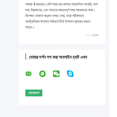
আমরা 4 বছরেরও বেশি সময় ধরে কাফার সহযোগিতা করেছি, ভাল
দাম, উচ্চমানের, এবং সবচেয়ে গুরুত্বপূর্ণ সময় সরবরাহের সময়।
বিশেষত দোকান অঙ্কন খসড়া সেবা, তারা সঠিকভাবে
অস্ট্রেলিয়ান উপাদান পরিবর্তে চীনা উপাদান ব্যবহার করতে
পারেন।
—— জেমস
তোমার দর্শন লগ করা অনলাইন চ্যাট এখন