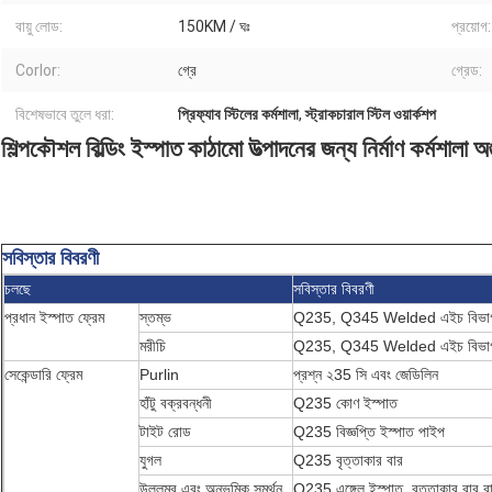
বায়ু লোড:
150KM / ঘঃ
প্রয়োগ:
Corlor:
গ্রে
গ্রেড:
বিশেষভাবে তুলে ধরা:
প্রিফ্যাব স্টিলের কর্মশালা
,
স্ট্রাকচারাল স্টিল ওয়ার্কশপ
শিল্পকৌশল বিল্ডিং ইস্পাত কাঠামো উত্পাদনের জন্য নির্মাণ কর্মশালা 
সবিস্তার বিবরণী
চলছে
সবিস্তার বিবরণী
প্রধান ইস্পাত ফ্রেম
স্তম্ভ
Q235, Q345 Welded এইচ বিভাগ
মরীচি
Q235, Q345 Welded এইচ বিভাগ
সেকেন্ডারি ফ্রেম
Purlin
প্রশ্ন ২35 সি এবং জেডিলিন
হাঁটু বক্রবন্ধনী
Q235 কোণ ইস্পাত
টাইট রোড
Q235 বিজ্ঞপ্তি ইস্পাত পাইপ
যুগল
Q235 বৃত্তাকার বার
উল্লম্ব এবং অনুভূমিক সমর্থন
Q235 এঙ্গেল ইস্পাত, বৃত্তাকার বার ব