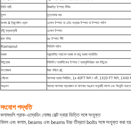
টাইট লাঠি
বিজ্ঞপ্তি ইস্পাত টিউব
যুগল
বৃত্তাকার বার
কলাম & ট্রান্সেষ্টস ব্রেস
এঙ্গেল ইস্পাত বা এইচ অধ্যায় ইস্পাত বা ইস্পাত পাইপ
হাঁটু বক্রবন্ধনী
এঙ্গেল ইস্পাত
ছাদ গটার
রঙ ইস্পাত শীট
Rainspout
পিভিসি পাইপ
দরজা
স্যান্ডউইচ প্যানেল দরজা বা ধাতু দরজা স্লাইডিং
উইন্ডোজ
পিভিসি / প্লাস্টিকের ইস্পাত / অ্যালুমিনিয়াম খাদ উইন্ডো
সংযোজক
উচ্চ শক্তি বল্টু
বোঁচকা
আপনার দ্বারা নির্ধারিত, 1x 40FT জিপি / ওটি, 1X20 FT জিপি, 1X40
অঙ্কন
আমরা আপনার প্রয়োজন বা আপনার অঙ্কন অনুযায়ী নকশা এবং উদ্ধৃতি করতে
সংযোগ পদ্ধতি
কলামগুলি প্রাক-এম্বেডিং নোঙ্গর বোল্ট দ্বারা ভিত্তি সঙ্গে সংযুক্ত
বিমস এবং কলাম, beams এবং beams উচ্চ তীব্রতা bolts সঙ্গে সংযুক্ত করা হয়