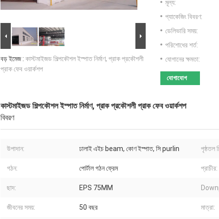
মূল্য:
প্যাকেজিং বিবরণ:
ডেলিভারি সময়:
পরিশোধের শর্ত:
বড় ইমেজ :
কাস্টমাইজড শিল্পকৌশল ইস্পাত নির্মাণ, প্রাক প্রকৌশলী
যোগানের ক্ষমতা:
প্রাক ফেব ওয়ার্কশপ
যোগাযোগ
কাস্টমাইজড শিল্পকৌশল ইস্পাত নির্মাণ, প্রাক প্রকৌশলী প্রাক ফেব ওয়ার্কশপ
বিবরণ
উপাদান:
ঢালাই এইচ beam, কোণ ইস্পাত, সি purlin
পৃষ্ঠতল 
গঠন:
পোর্টাল গঠন ফ্রেম
প্রাচীর:
ছাদ:
EPS 75MM
Downp
জীবনের সময়:
50 বছর
মাত্রা: