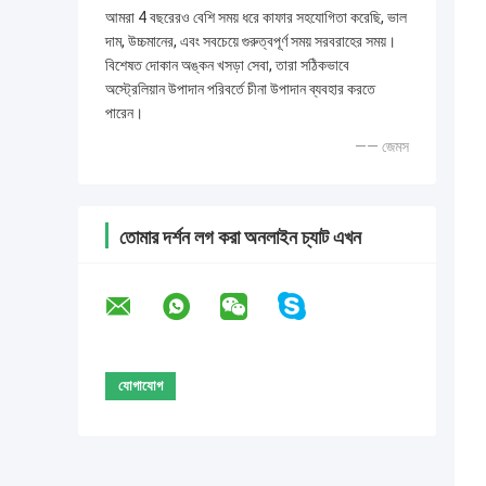
আমরা 4 বছরেরও বেশি সময় ধরে কাফার সহযোগিতা করেছি, ভাল
দাম, উচ্চমানের, এবং সবচেয়ে গুরুত্বপূর্ণ সময় সরবরাহের সময়।
বিশেষত দোকান অঙ্কন খসড়া সেবা, তারা সঠিকভাবে
অস্ট্রেলিয়ান উপাদান পরিবর্তে চীনা উপাদান ব্যবহার করতে
পারেন।
—— জেমস
তোমার দর্শন লগ করা অনলাইন চ্যাট এখন