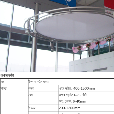
পণ্যের বর্ণনা
নাম
ইস্পাত গঠন গুদাম
মাত্রা
লম্বা
এইচ মরীচি: 400-1500mm
বেধ
ওয়েব প্লেট: 6-32 মিমি
উইং প্লেট: 6-40mm
উচ্চতা
200-1200mm