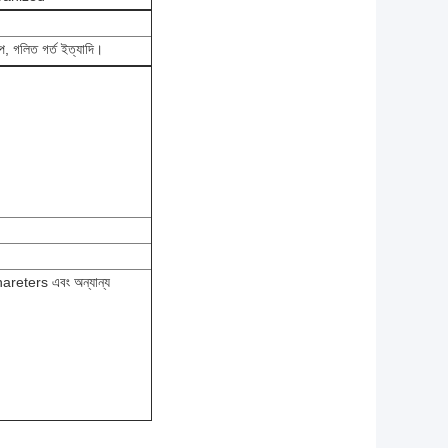
প, গলিত গর্ত ইত্যাদি।
hareters এবং অন্যান্য