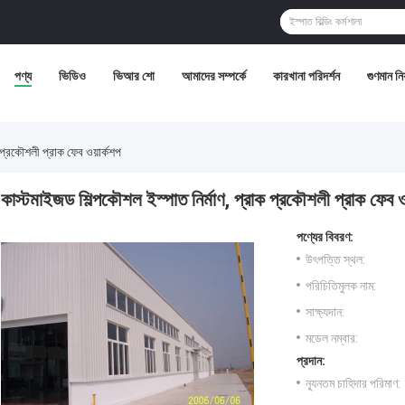
পণ্য
ভিডিও
ভিআর শো
আমাদের সম্পর্কে
কারখানা পরিদর্শন
গুণমান নিয়
 প্রকৌশলী প্রাক ফেব ওয়ার্কশপ
কাস্টমাইজড শিল্পকৌশল ইস্পাত নির্মাণ, প্রাক প্রকৌশলী প্রাক ফেব ও
পণ্যের বিবরণ:
উৎপত্তি স্থল:
পরিচিতিমুলক নাম:
সাক্ষ্যদান:
মডেল নম্বার:
প্রদান:
ন্যূনতম চাহিদার পরিমাণ: