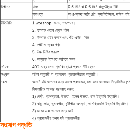
উপাদান
চাদর
0.5 মিমি বা 0.6 মিমি ধাতুপট্টাবৃত শীট
মালপত্র
আধা-স্বচ্ছ আঠা বেল্ট, ভ্যানিটেটরস, ডাউন পাই
রীতিনীতি
1.worshop, গুদাম, গাছপালা।
2. ইস্পাত ওয়েব ফ্রেম গঠন
3. ইস্পাত এইচ কলাম এবং শীট এইচ - বিম
4. পোর্টাল ফ্রেম পণ্য
5. উচ্চ বিল্ডিং প্রকল্প
6. অন্যান্য ইস্পাত কাঠামো ভবন
বোঁচকা
40'ট মধ্যে লোড প্যাকিং ছাড়া প্রধান শীট ফ্রেম
অঙ্কন
আঁকা অনুযায়ী বা গ্রাহকের প্রয়োজনীয়তা অনুযায়ী।
নকশা
আপনি যদি আপনার জন্য নকশা প্রয়োজন, দয়া করে আমাদের নিম্নলিখিত p
বিস্তারিত আকার সরবরাহ করুন:
1) দৈর্ঘ্য, প্রশস্ততা, উচ্চতা, ইভের উচ্চতা, ছাদ ইত্যাদি ইত্যাদি।
2) বায়ু লোড, তুষারপাত, বৃষ্টিপাত অবস্থা, আসক্তিভঙ্গি ইত্যাদি ইত্যাদি।
3) দরজা এবং জানালা জন্য দাবি
4) প্রয়োজনীয় তথ্য যদি প্রয়োজনীয়
সংযোগ পদ্ধতি