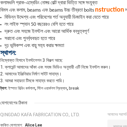
কলামগুলি প্রাক-এম্বেডিং নোঙ্গর বোল্ট দ্বারা ভিত্তি সঙ্গে সংযুক্ত
nstruction
বিমস এবং কলাম, beams এবং beams উচ্চ তীব্রতা bolts
স
বিভিন্ন উদ্দেশ্য এবং পরিবেশের শর্ত অনুযায়ী ডিজাইন করা যেতে পারে
লং লাইফ স্প্যান 50 বছরেরও বেশি হতে পারে
দ্রুত এবং সহজে ইনস্টল এবং আরো আর্থিক বন্ধুত্বপূর্ণ
সরানো এবং পুনর্ব্যবহৃত হতে পারে
দৃঢ় ভূমিকম্প এবং বায়ু সহ্য করার ক্ষমতা
স্থাপন:
নিম্নোক্ত হিসাবে ইনস্টলেশন 3 বিকল্প আছে:
1. ক্লায়েন্ট আমাদের আঁকা এবং সহজ ভিডিও অনুযায়ী এটি নিজে ইনস্টল করুন।
2. আমাদের ইঞ্জিনিয়ার নির্মাণ সাইট সাহায্য।
3. আমরা সহায়তা টিমকে সাহায্য করতে পারি।
,
,
ট্যাগ:
ইস্পাত বিল্ডিং কর্মশালা
স্টিল ওয়ার্কশপ প্রিফ্যাব
break
যোগাযোগের ঠিকানা
QINGDAO KAFA FABRICATION CO., LTD.
আমাদের সরাসর
ব্যক্তি যোগাযোগ:
Alice Lee