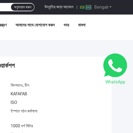
উদ্ধৃতির জন্য আবেদন
|
Bengali
অনুসন্ধান করুন
ন্ত্রণ
আমাদের সাথে যোগাযোগ করুন
খবর
মামলা
য়ার্কশপ
WhatsApp
কিংসডাও, চীন
KAFAFAB
ISO
ইস্পাত গঠন কর্মশালা
1000 বর্গ মিটার