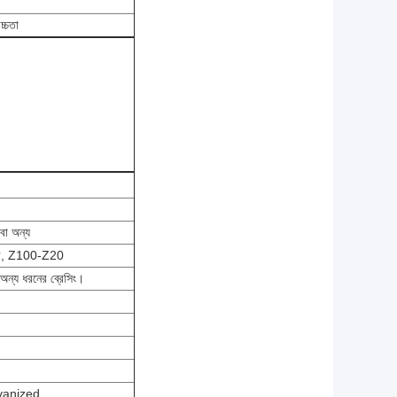
্চতা
া অন্য
ার, Z100-Z20
অন্য ধরনের ব্রেসিং।
alvanized