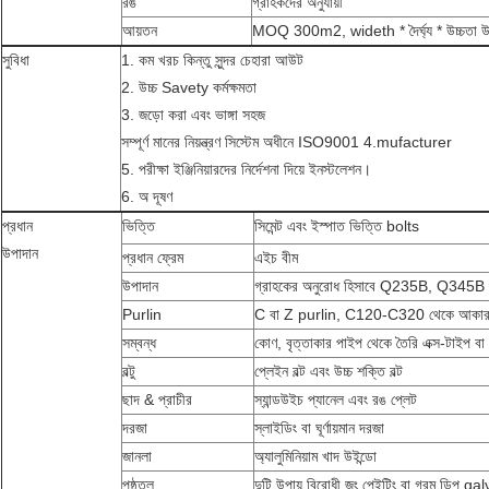
রঙ
গ্রাহকদের অনুযায়ী
আয়তন
MOQ 300m2, wideth * দৈর্ঘ্য * উচ্চতা উচ
সুবিধা
1. কম খরচ কিন্তু সুন্দর চেহারা আউট
2. উচ্চ Savety কর্মক্ষমতা
3. জড়ো করা এবং ভাঙ্গা সহজ
সম্পূর্ণ মানের নিয়ন্ত্রণ সিস্টেম অধীনে ISO9001 4.mufacturer
5. পরীক্ষা ইঞ্জিনিয়ারদের নির্দেশনা দিয়ে ইনস্টলেশন।
6. অ দূষণ
প্রধান
ভিত্তি
সিমেন্ট এবং ইস্পাত ভিত্তি bolts
উপাদান
প্রধান ফ্রেম
এইচ বীম
উপাদান
গ্রাহকের অনুরোধ হিসাবে Q235B, Q345B ব
Purlin
C বা Z purlin, C120-C320 থেকে আক
সম্বন্ধ
কোণ, বৃত্তাকার পাইপ থেকে তৈরি এক্স-টাইপ বা 
বল্টু
প্লেইন বল্ট এবং উচ্চ শক্তি বল্ট
ছাদ & প্রাচীর
স্যান্ডউইচ প্যানেল এবং রঙ প্লেট
দরজা
স্লাইডিং বা ঘূর্ণায়মান দরজা
জানলা
অ্যালুমিনিয়াম খাদ উইন্ডো
পৃষ্ঠতল
দুটি উপায় বিরোধী জং পেইন্টিং বা গরম ডিপ g