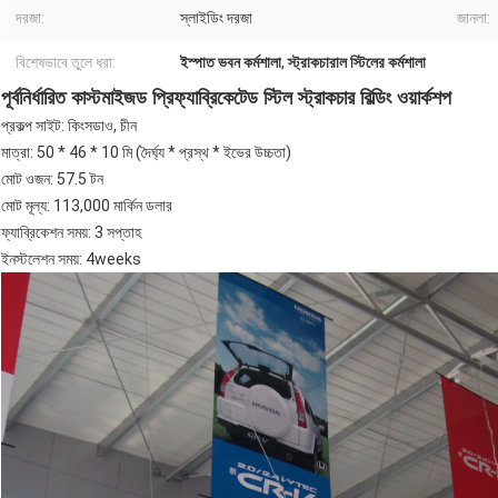
দরজা:
স্লাইডিং দরজা
জানলা:
বিশেষভাবে তুলে ধরা:
ইস্পাত ভবন কর্মশালা
,
স্ট্রাকচারাল স্টিলের কর্মশালা
পূর্বনির্ধারিত কাস্টমাইজড প্রিফ্যাব্রিকেটেড স্টিল স্ট্রাকচার বিল্ডিং ওয়ার্কশপ
প্রকল্প সাইট: কিংসডাও, চীন
মাত্রা: 50 * 46 * 10 মি (দৈর্ঘ্য * প্রস্থ * ইভের উচ্চতা)
মোট ওজন: 57.5 টন
মোট মূল্য: 113,000 মার্কিন ডলার
ফ্যাব্রিকেশন সময়: 3 সপ্তাহ
ইনস্টলেশন সময়: 4weeks