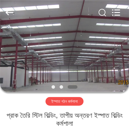
Qingdao
KaFa
Fabrication
Co.,
Ltd..
All
Rights
Reserved.
বাড়ি
পণ্য
ভিডিও
ভিআর
শো
ইস্পাত গঠন কর্মশালা
আমাদের
প্রাক তৈরি স্টিল বিল্ডিং, তাপীয় অন্তরণ ইস্পাত বিল্ডিং
সম্পর্কে
কর্মশালা