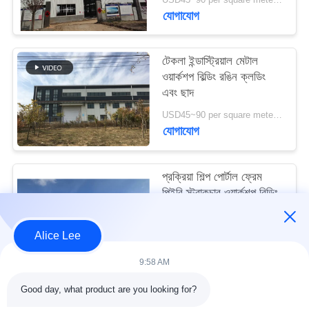
মামলা
যোগাযোগ
সাইট
টেকলা ইন্ডাস্ট্রিয়াল মেটাল
ওয়ার্কশপ বিল্ডিং রঙিন ক্লডিং
ম্যাপ
এবং ছাদ
USD45~90 per square meter MOQ:1000 বর্গ মিটার
গোপনীয়তা
যোগাযোগ
নীতি
প্রক্রিয়া শিল্প পোর্টাল ফ্রেম
পিইবি স্ট্রাকচার ওয়ার্কশপ বিল্ডিং
আইএসও স্ট্যান্ডার্ড
USD45~90 per square meter MOQ:1000 বর্গ মিটার
Alice Lee
যোগাযোগ
9:58 AM
Good day, what product are you looking for?
সব