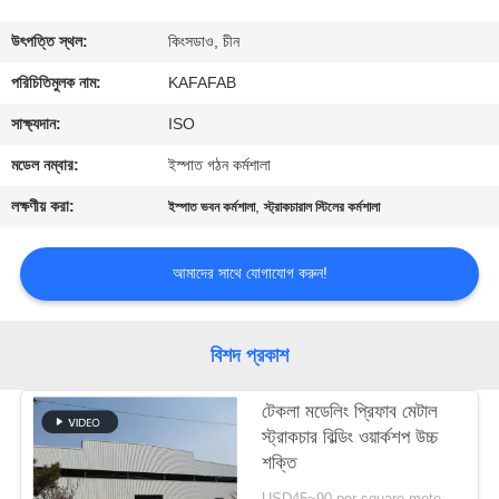
কারখানা
উৎপত্তি স্থল:
কিংসডাও, চীন
পরিদর্শন
পরিচিতিমুলক নাম:
KAFAFAB
সাক্ষ্যদান:
ISO
গুণমান
মডেল নম্বার:
ইস্পাত গঠন কর্মশালা
নিয়ন্ত্রণ
লক্ষণীয় করা:
,
ইস্পাত ভবন কর্মশালা
স্ট্রাকচারাল স্টিলের কর্মশালা
আমাদের
আমাদের সাথে যোগাযোগ করুন!
সাথে
যোগাযোগ
বিশদ প্রকাশ
করুন
টেকলা মডেলিং প্রিফাব মেটাল
স্ট্রাকচার বিল্ডিং ওয়ার্কশপ উচ্চ
খবর
শক্তি
USD45~90 per square meter MOQ:1000 বর্গ মিটার