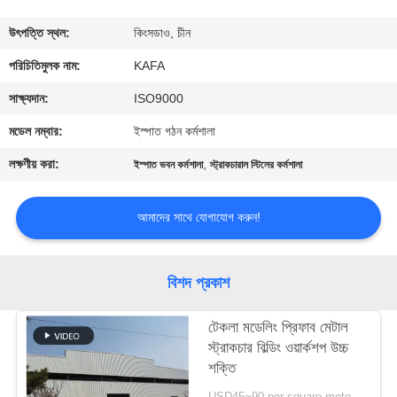
কারখানা
উৎপত্তি স্থল:
কিংসডাও, চীন
পরিদর্শন
পরিচিতিমুলক নাম:
KAFA
সাক্ষ্যদান:
ISO9000
গুণমান
মডেল নম্বার:
ইস্পাত গঠন কর্মশালা
নিয়ন্ত্রণ
লক্ষণীয় করা:
,
ইস্পাত ভবন কর্মশালা
স্ট্রাকচারাল স্টিলের কর্মশালা
আমাদের
আমাদের সাথে যোগাযোগ করুন!
সাথে
যোগাযোগ
বিশদ প্রকাশ
করুন
টেকলা মডেলিং প্রিফাব মেটাল
স্ট্রাকচার বিল্ডিং ওয়ার্কশপ উচ্চ
খবর
শক্তি
USD45~90 per square meter MOQ:1000 বর্গ মিটার