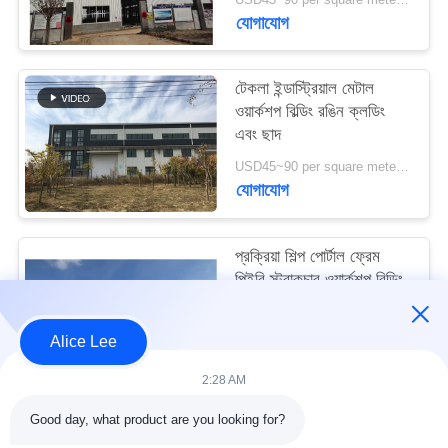
মামলা
যোগাযোগ
সাইট
টেকলা ইন্ডাস্ট্রিয়াল মেটাল
ওয়ার্কশপ বিল্ডিং রঙিন ক্লডিং
ম্যাপ
এবং ছাদ
USD45~90 per square meter MOQ:1000 বর্গ মিটার
গোপনীয়তা
যোগাযোগ
নীতি
প্রক্রিয়া শিল্প পোর্টাল ফ্রেম
পিইবি স্ট্রাকচার ওয়ার্কশপ বিল্ডিং
আইএসও স্ট্যান্ডার্ড
USD45~90 per square meter MOQ:1000 বর্গ মিটার
Alice Lee
যোগাযোগ
2:28 AM
Good day, what product are you looking for?
সব