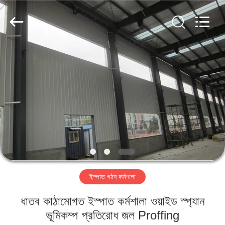
Qingdao
KaFa
Fabrication
Co.,
Ltd..
All
Rights
Reserved.
বাড়ি
পণ্য
ভিডিও
ভিআর
শো
ইস্পাত গঠন কর্মশালা
আমাদের
ধাতব কাঠামোগত ইস্পাত কর্মশালা ওয়াইড স্প্যান
সম্পর্কে
ভূমিকম্প প্রতিরোধ জল Proffing