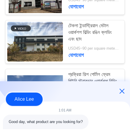
মামলা
যোগাযোগ
সাইট
টেকলা ইন্ডাস্ট্রিয়াল মেটাল
ওয়ার্কশপ বিল্ডিং রঙিন ক্লডিং
ম্যাপ
এবং ছাদ
USD45~90 per square meter MOQ:1000 বর্গ মিটার
গোপনীয়তা
যোগাযোগ
নীতি
প্রক্রিয়া শিল্প পোর্টাল ফ্রেম
পিইবি স্ট্রাকচার ওয়ার্কশপ বিল্ডিং
আইএসও স্ট্যান্ডার্ড
USD45~90 per square meter MOQ:1000 বর্গ মিটার
Alice Lee
যোগাযোগ
1:01 AM
Good day, what product are you looking for?
সব