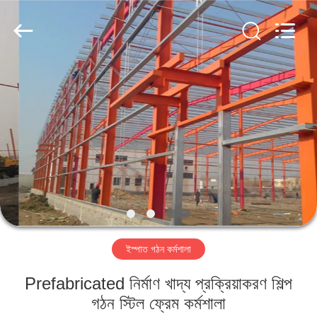
Qingdao
KaFa
Fabrication
Co.,
Ltd..
All
Rights
Reserved.
বাড়ি
পণ্য
ভিডিও
ভিআর
শো
ইস্পাত গঠন কর্মশালা
আমাদের
Prefabricated নির্মাণ খাদ্য প্রক্রিয়াকরণ শিল্প
সম্পর্কে
গঠন স্টিল ফ্রেম কর্মশালা