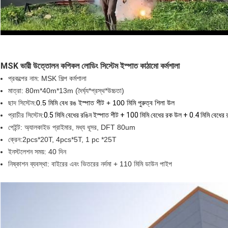
MSK ভারী উত্তোলন কপিকল লোডিং সিস্টেম ইস্পাত কাঠামো কর্মশালা
প্রকল্পের নাম: MSK শিল্প কর্মশালা
মাত্রা: 80m*40m*13m (দৈর্ঘ্য*প্রস্থ*উচ্চতা)
ছাদ সিস্টেম:
0.5 মিমি বেধ রঙ ইস্পাত শীট + 100 মিমি পুরুত্ব শিলা উল
প্রাচীর সিস্টেম:
0.5 মিমি বেধের রঙিন ইস্পাত শীট + 100 মিমি বেধের রক উল + 0.4 মিমি বেধের 
পেইন্ট: অ্যালকাইড প্রাইমার, মধ্য ধূসর, DFT 80um
ক্রেন:
2pcs*20T, 4pcs*5T, 1 pc *25T
ইনস্টলেশন সময়: 40 দিন
নিষ্কাশন ব্যবস্থা: বাইরের এবং ভিতরের নর্দমা + 110 মিমি ডাউন পাইপ