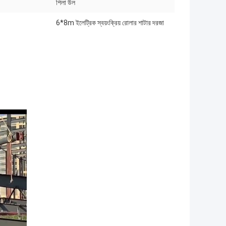
শিলা উল
6*8m ইলেট্রিক স্বয়ংক্রিয় রোলার শাটার দরজা