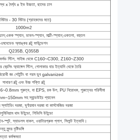
রস্থ x দৈর্ঘ্য x ইভ উচ্চতা, ছাদের ঢাল
মিটার - 30 মিটার (গ্রাহকদের মতে)
1000m2
ল;একক স্প্যান, ডাবল-স্প্যান, মাল্টি-স্প্যান;একতলা, বহুতল
এমবেডেড অ্যাঙ্কর বল্টু ফাউন্ডেশন
Q235B, Q355B
্ড-ফর্মড স্টিল, সাইজ থেকে C160~C300, Z160~Z300
র ব্রেসিং অ্যাঙ্গেল স্টিল, গোলাকার বার ইত্যাদি থেকে তৈরি
 বিরোধী জং পেইন্টিং বা গরম ডুব galvanized
সাধারণ বল্টু এবং উচ্চ শক্তি বল্টু
6~0.8mm পুরুত্ব, বা EPS, রক উল, PU নিরোধক, পুরুত্বের পরিসীমা
m~150mm সহ স্যান্ডউইচ প্যানেল
ল স্লাইডিং দরজা, ঘূর্ণায়মান দরজা বা কাস্টমজিড দরজা
ালুমিনিয়াম খাদ উইন্ডো, পিভিসি উইন্ডো
েইন-স্পুট, স্যাডলস বাকল, ওয়াটারপ্রুফ প্লাগ, সিলান্ট ইত্যাদি।
 সুন্দর দৃষ্টিভঙ্গি
ত্তা কর্মক্ষমতা