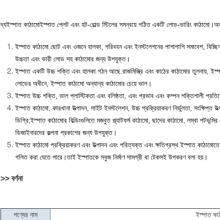
দ্য
ইস্পাত কাঠামো
ইস্পাত প্লেট এবং হট-রোল্ড স্টিলের সমন্বয়ে গঠিত একটি লোড-ভারিং কাঠামো।অন্য
ইস্পাত কাঠামো ছোট এবং ওজনে হালকা, পরিবহন এবং ইনস্টলেশনের পাশাপাশি সমাবেশ, বিচ্ছিন্
উচ্চতা এবং ভারী লোড সহ কাঠামোর জন্য উপযুক্ত।
ইস্পাত একটি উচ্চ শক্তি এবং হালকা গঠন আছে.রাজমিস্ত্রি এবং কাঠের কাঠামোর তুলনায়, ইস
লোডের অধীনে, ইস্পাত কাঠামো অন্যান্য কাঠামোর চেয়ে ভাল।
ইস্পাত উচ্চ শক্তি, ভাল প্লাস্টিকতা এবং বলিষ্ঠতা, এবং প্রভাব এবং কম্পন শক্তিশালী প্র
ইস্পাত কাঠামো, কারখানা উত্পাদন, সাইট ইনস্টলেশন, উচ্চ প্রক্রিয়াকরণ নির্ভুলতা, সংক্ষিপ্ত উত্পা
ডিগ্রি;ইস্পাত কাঠামোর বিল্ডিংগুলিতে মজবুত প্ল্যাটফর্ম কাঠামো, ছাদের কাঠামো, লম্বা পটভূমির
ডিজাইনারদের কল্পনা প্রকাশের জন্য উপযুক্ত।
ইস্পাত কাঠামো প্রক্রিয়াকরণ এবং উত্পাদন এবং পরিত্যক্ত এবং ক্ষতিগ্রস্থ ইস্পাত কাঠামোতে উ
গলিত করা যেতে পারে।তাই ইস্পাতকে সবুজ নির্মাণ সামগ্রী বা টেকসই উপকরণ বলা হয়।
>> বর্ণনা
পণ্যের নাম
ইস্পাত কাঠ