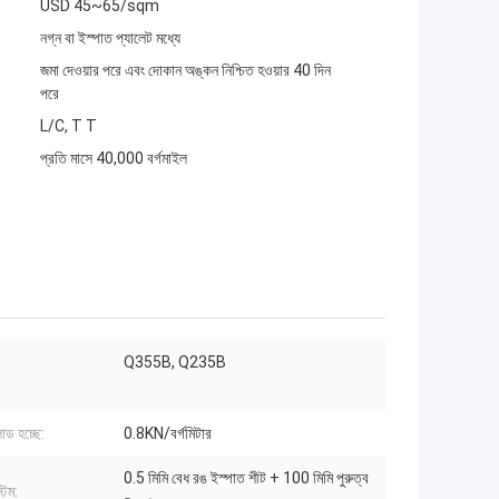
USD 45~65/sqm
নগ্ন বা ইস্পাত প্যালেট মধ্যে
জমা দেওয়ার পরে এবং দোকান অঙ্কন নিশ্চিত হওয়ার 40 দিন
পরে
L/C, T T
প্রতি মাসে 40,000 বর্গমাইল
Q355B, Q235B
ড হচ্ছে:
0.8KN/বর্গমিটার
0.5 মিমি বেধ রঙ ইস্পাত শীট + 100 মিমি পুরুত্ব
টেম: