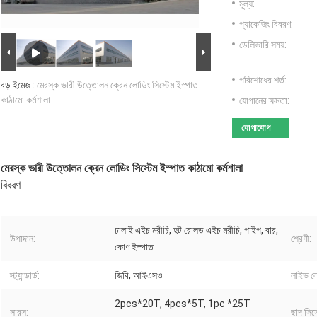
মূল্য:
প্যাকেজিং বিবরণ:
ডেলিভারি সময়:
পরিশোধের শর্ত:
বড় ইমেজ :
মেরস্ক ভারী উত্তোলন ক্রেন লোডিং সিস্টেম ইস্পাত
কাঠামো কর্মশালা
যোগানের ক্ষমতা:
যোগাযোগ
মেরস্ক ভারী উত্তোলন ক্রেন লোডিং সিস্টেম ইস্পাত কাঠামো কর্মশালা
বিবরণ
ঢালাই এইচ মরীচি, হট রোলড এইচ মরীচি, পাইপ, বার,
উপাদান:
শ্রেণী:
কোণ ইস্পাত
স্ট্যান্ডার্ড:
জিবি, আইএসও
লাইভ লো
2pcs*20T, 4pcs*5T, 1pc *25T
সারস:
ছাদ সিস্