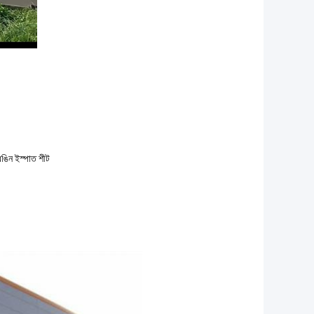
রঙিন ইস্পাত শীট