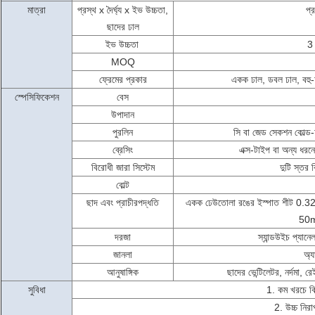
মাত্রা
প্রস্থ x দৈর্ঘ্য x ইভ উচ্চতা,
প্
ছাদের ঢাল
ইভ উচ্চতা
3 
MOQ
ফ্রেমের প্রকার
একক ঢাল, ডবল ঢাল, বহু-ঢা
স্পেসিফিকেশন
বেস
উপাদান
পুরলিন
সি বা জেড সেকশন কোল
ব্রেসিং
এক্স-টাইপ বা অন্য ধরনে
বিরোধী জারা সিস্টেম
দুটি স্তর
বোল্ট
ছাদ এবং প্রাচীর
পদ্ধতি
একক ঢেউতোলা রঙের ইস্পাত শীট 0.32
50m
দরজা
স্যান্ডউইচ প্যানে
জানলা
অ্য
আনুষাঙ্গিক
ছাদের ভেন্টিলেটর, নর্দমা, র
সুবিধা
1. কম খরচে কিন্তু
2. উচ্চ নিরাপ