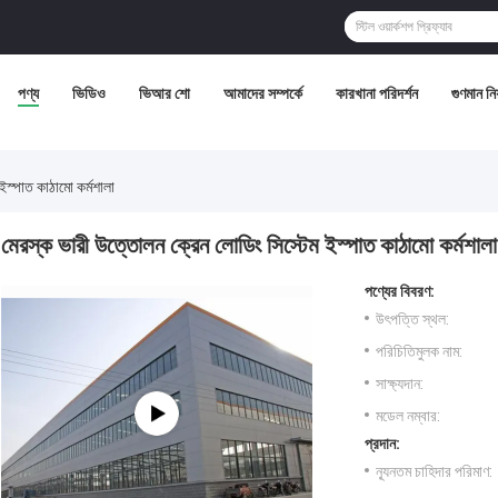
পণ্য
ভিডিও
ভিআর শো
আমাদের সম্পর্কে
কারখানা পরিদর্শন
গুণমান নিয়
ইস্পাত কাঠামো কর্মশালা
মেরস্ক ভারী উত্তোলন ক্রেন লোডিং সিস্টেম ইস্পাত কাঠামো কর্মশালা
পণ্যের বিবরণ:
উৎপত্তি স্থল:
পরিচিতিমুলক নাম:
সাক্ষ্যদান:
মডেল নম্বার:
প্রদান:
ন্যূনতম চাহিদার পরিমাণ: