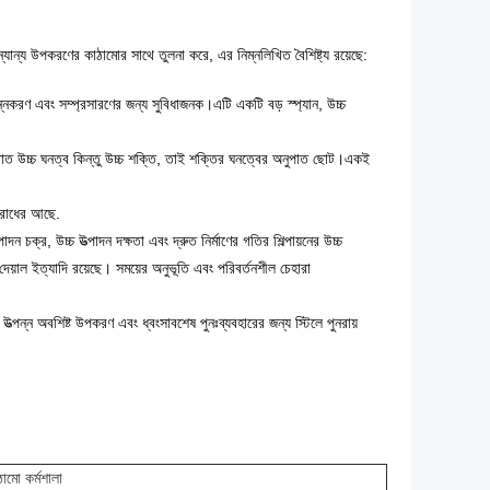
ান্য উপকরণের কাঠামোর সাথে তুলনা করে, এর নিম্নলিখিত বৈশিষ্ট্য রয়েছে:
নকরণ এবং সম্প্রসারণের জন্য সুবিধাজনক।এটি একটি বড় স্প্যান, উচ্চ
্পাত উচ্চ ঘনত্ব কিন্তু উচ্চ শক্তি, তাই শক্তির ঘনত্বের অনুপাত ছোট।একই
তিরোধের আছে.
দন চক্র, উচ্চ উত্পাদন দক্ষতা এবং দ্রুত নির্মাণের গতির শিল্পায়নের উচ্চ
 দেয়াল ইত্যাদি রয়েছে। সময়ের অনুভূতি এবং পরিবর্তনশীল চেহারা
ত্পন্ন অবশিষ্ট উপকরণ এবং ধ্বংসাবশেষ পুনঃব্যবহারের জন্য স্টিলে পুনরায়
ামো কর্মশালা