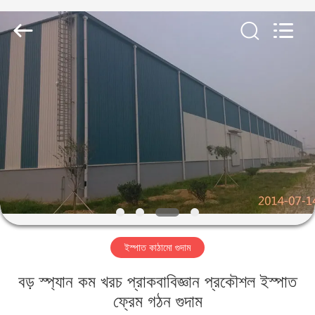
Qingdao
KaFa
Fabrication
Co.,
Ltd..
All
Rights
Reserved.
বাড়ি
পণ্য
ভিডিও
ভিআর
শো
ইস্পাত কাঠামো গুদাম
আমাদের
বড় স্প্যান কম খরচ প্রাকবাবিজ্ঞান প্রকৌশল ইস্পাত
সম্পর্কে
ফ্রেম গঠন গুদাম