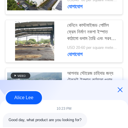
মামলা
যোগাযোগ
সাইট
বেনিনে কাস্টমাইজড পোর্টাল
ফ্রেম নির্মাণ নকশা ইস্পাত
ম্যাপ
কাঠামো গুদাম তৈরি এবং সরবরাহ
করুন
USD 20-60 per square meter MOQ:1000 বর্গ মিটার
গোপনীয়তা
যোগাযোগ
নীতি
আপনার স্টোরেজ চাহিদার জন্য
টেকসই ইস্পাত কাঠামো গুদাম
সহ উচ্চ ভূমিকম্প প্রতিরোধ এবং
দ্রুত নির্মাণ
USD40~60 per square meter MOQ:1000 বর্গ মিটার
Alice Lee
যোগাযোগ
10:23 PM
Good day, what product are you looking for?
সব