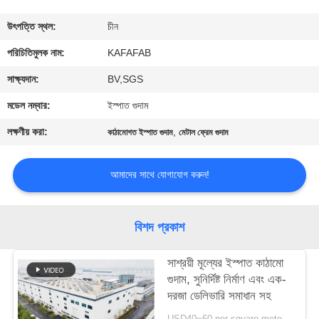
কারখানা
উৎপত্তি স্থল:
চীন
পরিদর্শন
পরিচিতিমুলক নাম:
KAFAFAB
সাক্ষ্যদান:
BV,SGS
গুণমান
মডেল নম্বার:
ইস্পাত গুদাম
নিয়ন্ত্রণ
লক্ষণীয় করা:
,
কাঠামোগত ইস্পাত গুদাম
মেটাল ফ্রেম গুদাম
আমাদের
আমাদের সাথে যোগাযোগ করুন!
সাথে
যোগাযোগ
বিশদ প্রকাশ
করুন
সাশ্রয়ী মূল্যের ইস্পাত কাঠামো
গুদাম, সুনির্দিষ্ট নির্মাণ এবং এক-
খবর
দরজা ডেলিভারি সমাধান সহ
USD40~60 per square meter MOQ:1000 sqm