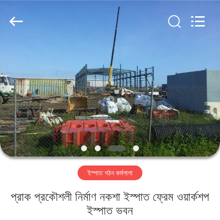
Qingdao
KaFa
Fabrication
Co.,
Ltd..
All
Rights
Reserved.
বাড়ি
পণ্য
ভিডিও
ভিআর
শো
ইস্পাত গঠন কর্মশালা
আমাদের
প্রাক প্রকৌশলী নির্মাণ নকশা ইস্পাত ফ্রেম ওয়ার্কশপ
সম্পর্কে
ইস্পাত ভবন