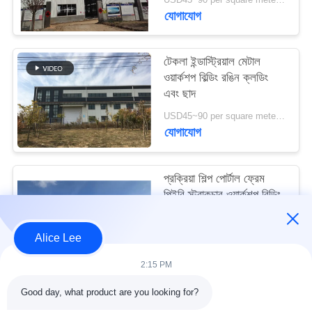
মামলা
যোগাযোগ
সাইট
টেকলা ইন্ডাস্ট্রিয়াল মেটাল
ওয়ার্কশপ বিল্ডিং রঙিন ক্লডিং
ম্যাপ
এবং ছাদ
USD45~90 per square meter MOQ:1000 বর্গ মিটার
গোপনীয়তা
যোগাযোগ
নীতি
প্রক্রিয়া শিল্প পোর্টাল ফ্রেম
পিইবি স্ট্রাকচার ওয়ার্কশপ বিল্ডিং
আইএসও স্ট্যান্ডার্ড
USD45~90 per square meter MOQ:1000 বর্গ মিটার
Alice Lee
যোগাযোগ
2:15 PM
Good day, what product are you looking for?
সব