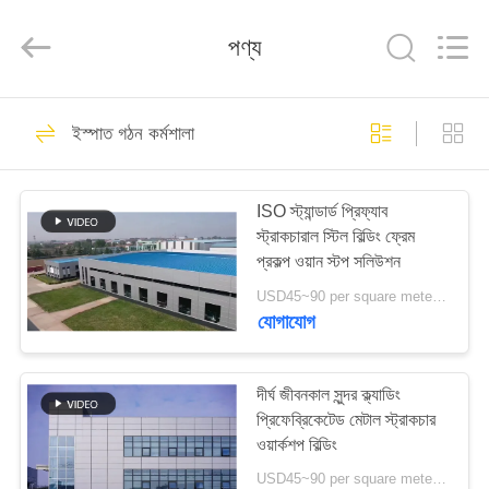
Qingdao
KaFa
Fabrication
পণ্য
Co.,
Ltd..
All
Rights
Reserved.
বাড়ি
151
ইস্পাত গঠন কর্মশালা
ইস্পাত গঠন নির্মাণ
পণ্য
ISO স্ট্যান্ডার্ড প্রিফ্যাব
স্ট্রাকচারাল স্টিল বিল্ডিং ফ্রেম
ভিডিও
প্রকল্প ওয়ান স্টপ সলিউশন
USD45~90 per square meter MOQ:1000 বর্গ মিটার
ভিআর
যোগাযোগ
174
শো
দীর্ঘ জীবনকাল সুন্দর ক্ল্যাডিং
ইস্পাত গঠন কর্মশালা
প্রিফেব্রিকেটেড মেটাল স্ট্রাকচার
আমাদের
ওয়ার্কশপ বিল্ডিং
সম্পর্কে
USD45~90 per square meter MOQ:1000 বর্গ মিটার