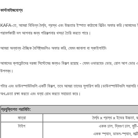
কাস্টমাইজযোগ্য
KAFA-তে, আমরা বিভিন্ন দৈর্ঘ্য, প্রস্থ এবং উচ্চতার ইস্পাত কাঠামো বিল্ডিং অফার করি।আমাদের ই
পরামর্শকারী দল আপনার জন্য পরিকল্পনার খসড়া তৈরি করতে পারে।
আমরা অন্যান্য ঐচ্ছিক বৈশিষ্ট্যগুলিও অফার করি, যেমন জানালা বা স্কাইলাইট৷
আমাদের ক্লায়েন্টদের দরজা সিস্টেমের জন্যও বিকল্প রয়েছে - যেমন ওভারহেড ডোর, রোল আপ ডোর এব
উপলব্ধ।
গটার এবং ডাউনস্পাউটগুলি একটি বিকল্প, তবে আমরা তাদের সুপারিশ করি।ডাউনস্পাউটগুলি সরাসরি বৃষ্টি
অখণ্ডতা রক্ষা করতে এবং বন্যা রোধ করতে সহায়তা করে।
প্রযুক্তিগত পরামিতি:
মাত্রা
দৈর্ঘ্য x প্রস্থ x ইভের উচ্চতা, 
টাইপ
একক ঢাল, দ্বিগুণ ঢাল, মুটি
একক স্প্যান, ডাবল-স্প্যান, মাল্টি