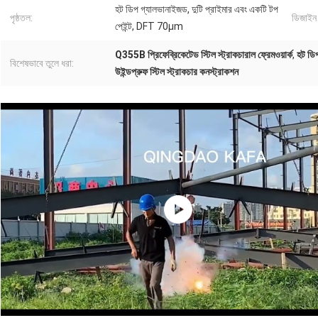
হট ডিপ গ্যালভানাইজড, দুটি প্রাইমার এবং একটি টপ
পৃষ্ঠতল:
ডিজাইন 
পেইন্ট, DFT 70μm
Q355B প্রিফেব্রিকেটেড স্টিল স্ট্রাকচারাল ফ্রেমওয়ার্ক
,
হট ডিপ
বিশেষভাবে তুলে ধরা:
উইন্ডপ্রুফ স্টিল স্ট্রাকচার কনস্ট্রাকশন