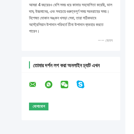
আমরা 4 বছরেরও বেশি সময় ধরে কাফার সহযোগিতা করেছি, ভাল
দাম, উচ্চমানের, এবং সবচেয়ে গুরুত্বপূর্ণ সময় সরবরাহের সময়।
বিশেষত দোকান অঙ্কন খসড়া সেবা, তারা সঠিকভাবে
অস্ট্রেলিয়ান উপাদান পরিবর্তে চীনা উপাদান ব্যবহার করতে
পারেন।
—— জেমস
তোমার দর্শন লগ করা অনলাইন চ্যাট এখন