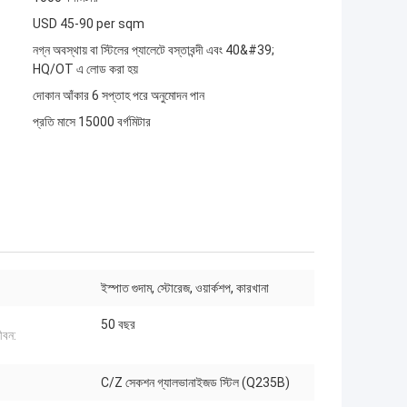
USD 45-90 per sqm
নগ্ন অবস্থায় বা স্টিলের প্যালেটে বস্তাবন্দী এবং 40&#39;
HQ/OT এ লোড করা হয়
দোকান আঁকার 6 সপ্তাহ পরে অনুমোদন পান
প্রতি মাসে 15000 বর্গমিটার
ইস্পাত গুদাম, স্টোরেজ, ওয়ার্কশপ, কারখানা
50 বছর
ীবন:
C/Z সেকশন গ্যালভানাইজড স্টিল (Q235B)