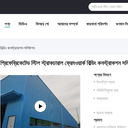
পণ্য
ভিডিও
ভিআর শো
আমাদের সম্পর্কে
কারখানা পরিদর্শন
গুণমান নিয়
ক বিল্ডিং কনস্ট্রাকশন সলিউশন
প্রিফেব্রিকেটেড স্টিল স্ট্রাকচারাল ফ্রেমওয়ার্ক বিল্ডিং কনস্ট্রাকশন 
পণ্যের বিবরণ:
উৎপত্তি স্থল:
পরিচিতিমুলক নাম:
সাক্ষ্যদান:
মডেল নম্বার:
প্রদান:
ন্যূনতম চাহিদার পরিমাণ: