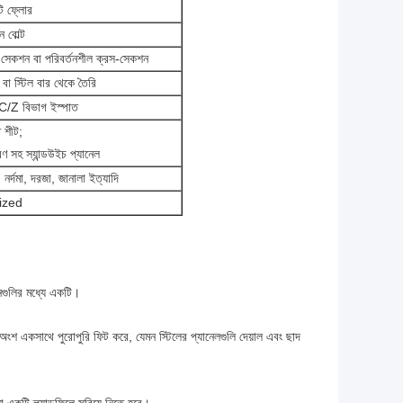
টি ফ্লোর
 বোল্ট
সেকশন বা পরিবর্তনশীল ক্রস-সেকশন
ল বা স্টিল বার থেকে তৈরি
Z বিভাগ ইস্পাত
 শীট;
সহ স্যান্ডউইচ প্যানেল
 নর্দমা, দরজা, জানালা ইত্যাদি
nized
ভবনগুলির মধ্যে একটি।
ি অংশ একসাথে পুরোপুরি ফিট করে, যেমন স্টিলের প্যানেলগুলি দেয়াল এবং ছাদ