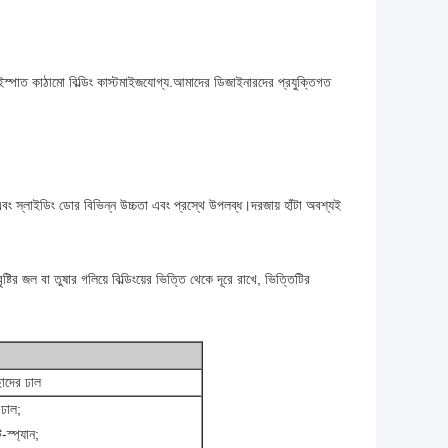
স্পাত কাঠামো বিল্ডিং কাস্টমাইজযোগ্য.আমাদের ডিজাইনারদের প্রযুক্তিগত
ং স্লাইডিং ডোর বিভিন্ন উচ্চতা এবং প্রস্থে উপলব্ধ।দরজায় হাঁটা অবশ্যই
র জল বা তুষার গলিয়ে বিল্ডিংয়ের ভিত্তি থেকে দূরে রাখে, ভিত্তিটির
ছাদের ঢাল
-ঢাল;
-স্প্যান;