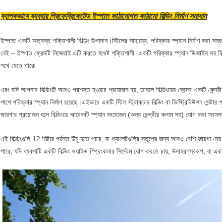
ব্যাপকভাবে ব্যবহার প্রিফেব্রিকেটেড ইস্পাত কাঠামোগত কাঠামো বিল্ডিং নির্মাণ সমাধান
ইস্পাত একটি অত্যন্ত শক্তিশালী বিল্ডিং উপাদান।স্টিলের সাহায্যে, পরিষ্কার স্প্যান নির্মাণ করা স
নেই – ইস্পাত ফ্রেমটি নিজেরাই এটি করতে যথেষ্ট শক্তিশালী।একটি পরিষ্কার স্প্যান ডিজাইন সহ ব
পথে যেতে পারে৷
এবং যদি আপনার বিল্ডিংটি আরও প্রশস্ত হওয়ার প্রয়োজন হয়, তাহলে বিল্ডিংয়ের কেন্দ্রে একটি কেন্দ্
পাশে পরিষ্কার স্প্যান নির্মাণ রয়েছে।এইভাবে একটি স্টিল স্ট্রাকচার বিল্ডিং বা ডিস্ট্রিবিউশন সেন
জায়গার প্রয়োজন হলে বিল্ডিংয়ে আরেকটি স্প্যান সংযোজন (অন্য কেন্দ্রীয় কলাম সহ) যোগ করা সবসম
এই বিল্ডিংগুলি 12 মিটার পর্যন্ত উঁচু হতে পারে, যা প্যালেটগুলির স্তুপের জন্য আরও বেশি জায়গা
পারে, যদি ব্যবসাটি একটি বিল্ডিং ওয়াইড স্প্রিংকলার সিস্টেম যোগ করতে চায়, উদাহরণস্বরূপ, বা 