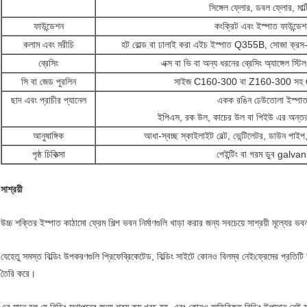
সিঙ্গেল ফ্লোর, ডবল ফ্লোর, মাল্
ফাউন্ডেশন
কংক্রিট এবং ইস্পাত ফাউন্ডেশন
কলাম এবং মরীচি
হট রোল্ড বা ঢালাই করা এইচ ইস্পাত Q355B, সোজা ক্রস-
ব্রেসিং
এক্স বা ভি বা অন্য ধরনের ব্রেসিং অ্যাঙ্গেল স্টি
সি বা জেড পুরলিন
সাইজ C160-300 বা Z160-300 সহ C/
ছাদ এবং প্রাচীর প্যানেল
একক রঙিন ঢেউতোলা ইস্পাত
ইপিএস, রক উল, কাচের উল বা পিইউ এর অন্তরণ 
আনুষাঙ্গিক
আধা-স্বচ্ছ স্কাইলাইট বেল্ট, ভেন্টিলেটর, ডাউন পাইপ,
পৃষ্ঠ চিকিত্সা
পেইন্টিং বা গরম ডুব galva
সাশ্রয়ী
উচ্চ শক্তির ইস্পাত কাঠামো ফ্রেম শিল্প ভবন নির্মাণগুলি খাড়া করার জন্য সবচেয়ে সাশ্রয়ী মূল্যের 
যেহেতু সমস্ত বিল্ডিং উপকরণগুলি প্রিফেব্রিকেটেড, বিল্ডিং সাইটে কোনও বিলম্ব নেই৷ফ্রেমের প্রতিট
তৈরি করে।