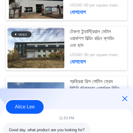
মামলা
USD45~90 per square meter MOQ:1000 বর্গ মিটার
যোগাযোগ
সাইট
টেকলা ইন্ডাস্ট্রিয়াল মেটাল
ম্যাপ
ওয়ার্কশপ বিল্ডিং রঙিন ক্লডিং
এবং ছাদ
গোপনীয়তা
USD45~90 per square meter MOQ:1000 বর্গ মিটার
যোগাযোগ
নীতি
প্রক্রিয়া শিল্প পোর্টাল ফ্রেম
পিইবি স্ট্রাকচার ওয়ার্কশপ বিল্ডিং
আইএসও স্ট্যান্ডার্ড
USD45~90 per square meter MOQ:1000 বর্গ মিটার
Alice Lee
যোগাযোগ
11:53 PM
Good day, what product are you looking for?