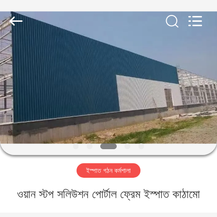
Qingdao
KaFa
Fabrication
Co.,
Ltd..
All
Rights
Reserved.
বাড়ি
পণ্য
ভিডিও
ভিআর
শো
ইস্পাত গঠন কর্মশালা
আমাদের
ওয়ান স্টপ সলিউশন পোর্টাল ফ্রেম ইস্পাত কাঠামো
সম্পর্কে