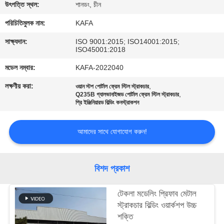
উৎপত্তি স্থল:
শানডং, চীন
কারখানা
পরিচিতিমুলক নাম:
KAFA
পরিদর্শন
সাক্ষ্যদান:
ISO 9001:2015; ISO14001:2015;
ISO45001:2018
গুণমান
মডেল নম্বার:
KAFA-2022040
নিয়ন্ত্রণ
লক্ষণীয় করা:
,
ওয়ান স্টপ পোর্টাল ফ্রেম স্টিল স্ট্রাকচার
,
Q235B গ্যালভানাইজড পোর্টাল ফ্রেম স্টিল স্ট্রাকচার
প্রি ইঞ্জিনিয়ারড বিল্ডিং কনস্ট্রাকশন
আমাদের
আমাদের সাথে যোগাযোগ করুন!
সাথে
যোগাযোগ
করুন
বিশদ প্রকাশ
টেকলা মডেলিং প্রিফাব মেটাল
খবর
স্ট্রাকচার বিল্ডিং ওয়ার্কশপ উচ্চ
শক্তি