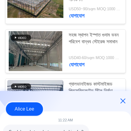
মামলা
USD50~90/sqm MOQ:1000 বর্গমিটার
যোগাযোগ
সাইট
ম্যাপ
সহজ স্থাপন ইস্পাত গুদাম ভবন
পরিবেশ বান্ধব স্টোরেজ সমাধান
গোপনীয়তা
USD40-60/sqm MOQ:1000 বর্গমিটার
নীতি
যোগাযোগ
গ্যালভানাইজড কাস্টমাইজড
প্রিফেব্রিকেটেড স্টিল নির্মাণ
কাঠামো বিল্ডিং সরবরাহ ও
ডেলিভারি
USD30-50 per sqm MOQ:1000 বর্গমিটার
Alice Lee
যোগাযোগ
11:22 AM