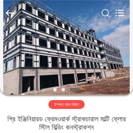
Qingdao
KaFa
Fabrication
Co.,
Ltd..
All
Rights
Reserved.
বাড়ি
পণ্য
ভিডিও
ভিআর
শো
ইস্পাত গঠন নির্মাণ
আমাদের
প্রি ইঞ্জিনিয়ারড ফ্রেমওয়ার্ক স্ট্রাকচারাল মাল্টি ফ্লোর
সম্পর্কে
স্টিল বিল্ডিং কনস্ট্রাকশন