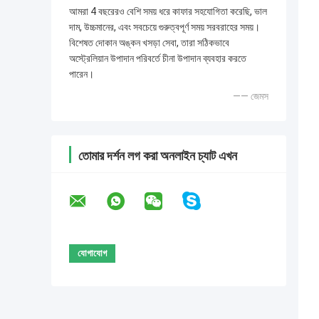
আমরা 4 বছরেরও বেশি সময় ধরে কাফার সহযোগিতা করেছি, ভাল
দাম, উচ্চমানের, এবং সবচেয়ে গুরুত্বপূর্ণ সময় সরবরাহের সময়।
বিশেষত দোকান অঙ্কন খসড়া সেবা, তারা সঠিকভাবে
অস্ট্রেলিয়ান উপাদান পরিবর্তে চীনা উপাদান ব্যবহার করতে
পারেন।
—— জেমস
তোমার দর্শন লগ করা অনলাইন চ্যাট এখন