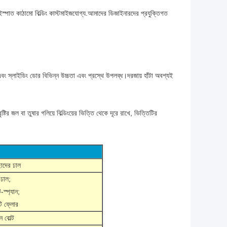
স্পাত কাঠামো বিল্ডিং কাস্টমাইজযোগ্য.আমাদের ডিজাইনারদের প্রযুক্তিগত
ং স্লাইডিং ডোর বিভিন্ন উচ্চতা এবং প্রস্থে উপলব্ধ।দরজায় হাঁটা অবশ্যই
র জল বা তুষার গলিয়ে বিল্ডিংয়ের ভিত্তি থেকে দূরে রাখে, ভিত্তিটির
ছাদের ঢাল
-ঢাল;
-স্প্যান;
টি ফ্লোর
 বোল্ট