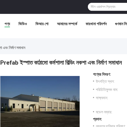
পণ্য
ভিডিও
ভিআর শো
আমাদের সম্পর্কে
কারখানা পরিদর্শন
গুণমান নিয়
 এবং নির্মাণ সমাধান
Prefab ইস্পাত কাঠামো কর্মশালা বিল্ডিং নকশা এবং নির্মাণ সমাধান
পণ্যের বিবরণ:
উৎপত্তি স্থল:
পরিচিতিমুলক নাম:
সাক্ষ্যদান:
মডেল নম্বার:
প্রদান:
ন্যূনতম চাহিদার পরিমাণ: