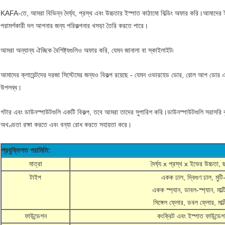
KAFA-তে, আমরা বিভিন্ন দৈর্ঘ্য, প্রস্থ এবং উচ্চতার ইস্পাত কাঠামো বিল্ডিং অফার করি।আমাদের ই
পরামর্শকারী দল আপনার জন্য পরিকল্পনার খসড়া তৈরি করতে পারে।
আমরা অন্যান্য ঐচ্ছিক বৈশিষ্ট্যগুলিও অফার করি, যেমন জানালা বা স্কাইলাইট৷
আমাদের ক্লায়েন্টদের দরজা সিস্টেমের জন্যও বিকল্প রয়েছে - যেমন ওভারহেড ডোর, রোল আপ ডোর এব
উপলব্ধ।
গটার এবং ডাউনস্পাউটগুলি একটি বিকল্প, তবে আমরা তাদের সুপারিশ করি।ডাউনস্পাউটগুলি সরাসরি বৃষ্টি
অখণ্ডতা রক্ষা করতে এবং বন্যা রোধ করতে সহায়তা করে।
প্রযুক্তিগত পরামিতি:
মাত্রা
দৈর্ঘ্য x প্রস্থ x ইভের উচ্চতা, 
টাইপ
একক ঢাল, দ্বিগুণ ঢাল, মুটি
একক স্প্যান, ডাবল-স্প্যান, মাল্টি
সিঙ্গেল ফ্লোর, ডবল ফ্লোর, মাল্
ফাউন্ডেশন
কংক্রিট এবং ইস্পাত ফাউন্ডেশন