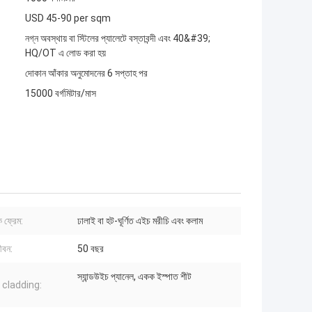
USD 45-90 per sqm
নগ্ন অবস্থায় বা স্টিলের প্যালেটে বস্তাবন্দী এবং 40&#39;
HQ/OT এ লোড করা হয়
দোকান আঁকার অনুমোদনের 6 সপ্তাহ পর
15000 বর্গমিটার/মাস
ক ফ্রেম:
ঢালাই বা হট-ঘূর্ণিত এইচ মরীচি এবং কলাম
ীবন:
50 বছর
স্যান্ডউইচ প্যানেল, একক ইস্পাত শীট
ং cladding: