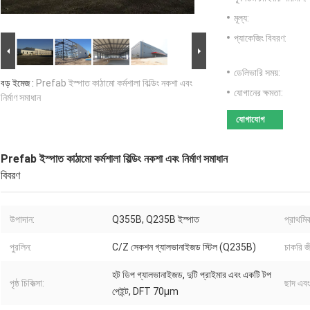
মূল্য:
প্যাকেজিং বিবরণ:
ডেলিভারি সময়:
বড় ইমেজ :
Prefab ইস্পাত কাঠামো কর্মশালা বিল্ডিং নকশা এবং
যোগানের ক্ষমতা:
নির্মাণ সমাধান
যোগাযোগ
Prefab ইস্পাত কাঠামো কর্মশালা বিল্ডিং নকশা এবং নির্মাণ সমাধান
বিবরণ
উপাদান:
Q355B, Q235B ইস্পাত
প্রাথমি
পুরলিন:
C/Z সেকশন গ্যালভানাইজড স্টিল (Q235B)
চাকরি জ
হট ডিপ গ্যালভানাইজড, দুটি প্রাইমার এবং একটি টপ
পৃষ্ঠ চিকিত্সা:
ছাদ এব
পেইন্ট, DFT 70μm