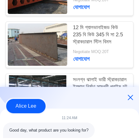
মামলা
যোগাযোগ
সাইট
12 মি গ্যালভানাইজড কিউ
235 বি কিউ 345 বি সা 2.5
ম্যাপ
স্ট্রাকচারাল স্টিল বিমস
Negotiate MOQ:20T
গোপনীয়তা
যোগাযোগ
নীতি
সংলগ্ন ঝালাই ভারী স্ট্রাকচারাল
ইস্পাত নির্মাণ সামগ্রী প্রাইম হট
রোলড মধু ঝুঁটি ছাদ এইচ বিমস
Negotiate MOQ:20T
Alice Lee
যোগাযোগ
11:24 AM
Good day, what product are you looking for?
সব