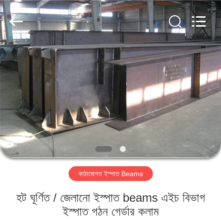
Qingdao
KaFa
Fabrication
Co.,
Ltd..
All
Rights
Reserved.
বাড়ি
পণ্য
ভিডিও
ভিআর
শো
কাঠামোগত ইস্পাত Beams
আমাদের
হট ঘূর্ণিত / জেলানো ইস্পাত beams এইচ বিভাগ
সম্পর্কে
ইস্পাত গঠন গের্ডার কলাম