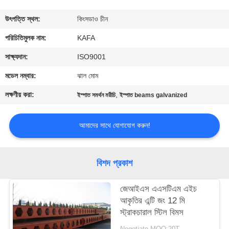
কারখানা
উৎপত্তি স্থল:
কিংসডাও চীন
পরিদর্শন
পরিচিতিমুলক নাম:
KAFA
সাক্ষ্যদান:
ISO9001
গুণমান
মডেল নম্বার:
ঝাল মোম
নিয়ন্ত্রণ
লক্ষণীয় করা:
,
ইস্পাত সমর্থন মরীচি
ইস্পাত beams galvanized
আমাদের
আমাদের সাথে যোগাযোগ করুন!
সাথে
যোগাযোগ
বিশদ প্রকাশ
করুন
জেআইএস এএসটিএম এইচ
আকৃতির এন্টি জং 12 মি
খবর
স্ট্রাকচারাল স্টিল বিমস
Negotiate MOQ:20T