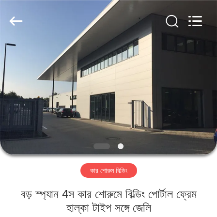
Qingdao
KaFa
Fabrication
Co.,
Ltd..
All
Rights
Reserved.
বাড়ি
পণ্য
ভিডিও
ভিআর
শো
কার শোরুম বিল্ডিং
আমাদের
বড় স্প্যান 4স কার শোরুমে বিল্ডিং পোর্টাল ফ্রেম
সম্পর্কে
হাল্কা টাইপ সঙ্গে জেলি