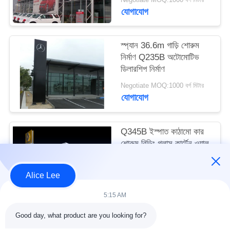
মামলা
যোগাযোগ
সাইট
স্প্যান 36.6m গাড়ি শোরুম
নির্মাণ Q235B অটোমোটিভ
ম্যাপ
ডিলারশিপ নির্মাণ
Negotiate MOQ:1000 বর্গ মিটার
গোপনীয়তা
যোগাযোগ
নীতি
Q345B ইস্পাত কাঠামো কার
শোরুম বিল্ডিং গ্লাস কার্টেন ওয়াল
Negotiate MOQ:1000 বর্গ মিটার
Alice Lee
যোগাযোগ
5:15 AM
Good day, what product are you looking for?
সব