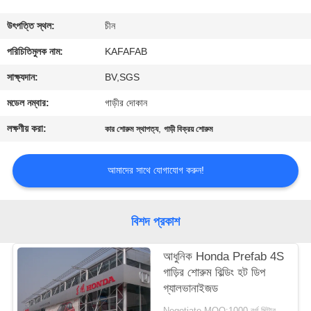
কারখানা
উৎপত্তি স্থল:
চীন
পরিদর্শন
পরিচিতিমুলক নাম:
KAFAFAB
সাক্ষ্যদান:
BV,SGS
গুণমান
মডেল নম্বার:
গাড়ীর দোকান
নিয়ন্ত্রণ
লক্ষণীয় করা:
,
কার শোরুম স্থাপত্য
গাড়ী বিক্রয় শোরুম
আমাদের
আমাদের সাথে যোগাযোগ করুন!
সাথে
যোগাযোগ
বিশদ প্রকাশ
করুন
আধুনিক Honda Prefab 4S
গাড়ির শোরুম বিল্ডিং হট ডিপ
খবর
গ্যালভানাইজড
Negotiate MOQ:1000 বর্গ মিটার