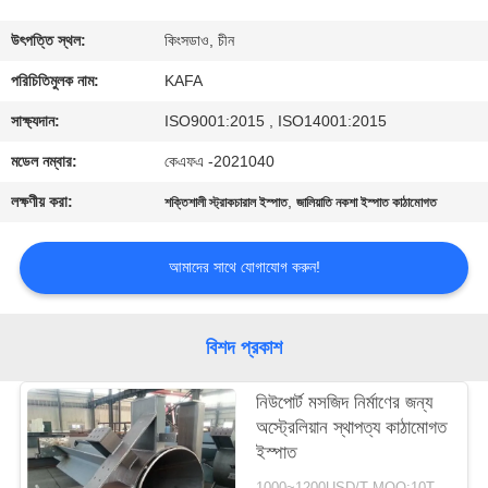
কারখানা
উৎপত্তি স্থল:
কিংসডাও, চীন
পরিদর্শন
পরিচিতিমুলক নাম:
KAFA
সাক্ষ্যদান:
ISO9001:2015 , ISO14001:2015
গুণমান
মডেল নম্বার:
কেএফএ -2021040
নিয়ন্ত্রণ
লক্ষণীয় করা:
,
শক্তিশালী স্ট্রাকচারাল ইস্পাত
জালিয়াতি নকশা ইস্পাত কাঠামোগত
আমাদের
আমাদের সাথে যোগাযোগ করুন!
সাথে
যোগাযোগ
বিশদ প্রকাশ
করুন
নিউপোর্ট মসজিদ নির্মাণের জন্য
অস্ট্রেলিয়ান স্থাপত্য কাঠামোগত
খবর
ইস্পাত
1000~1200USD/T MOQ:10T