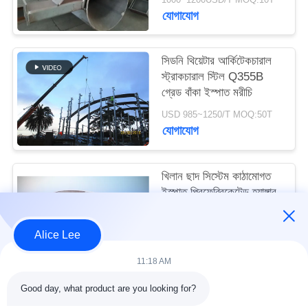
মামলা
যোগাযোগ
সাইট
সিডনি থিয়েটার আর্কিটেকচারাল
স্ট্রাকচারাল স্টিল Q355B
ম্যাপ
গ্রেড বাঁকা ইস্পাত মরীচি
USD 985~1250/T MOQ:50T
গোপনীয়তা
যোগাযোগ
নীতি
খিলান ছাদ সিস্টেম কাঠামোগত
ইস্পাত প্রিফেব্রিকেটেড হ্যাঙ্গার
প্রকল্প সরবরাহ সমাধান
USD 1150~1250/T MOQ:50T
Alice Lee
যোগাযোগ
11:18 AM
Good day, what product are you looking for?
সব