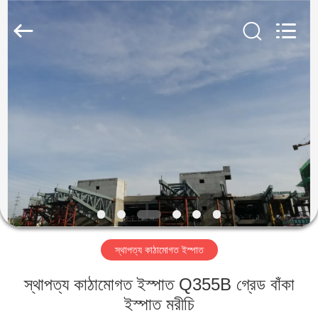
Qingdao
KaFa
Fabrication
Co.,
Ltd..
All
Rights
Reserved.
বাড়ি
পণ্য
ভিডিও
ভিআর
শো
স্থাপত্য কাঠামোগত ইস্পাত
আমাদের
স্থাপত্য কাঠামোগত ইস্পাত Q355B গ্রেড বাঁকা
সম্পর্কে
ইস্পাত মরীচি