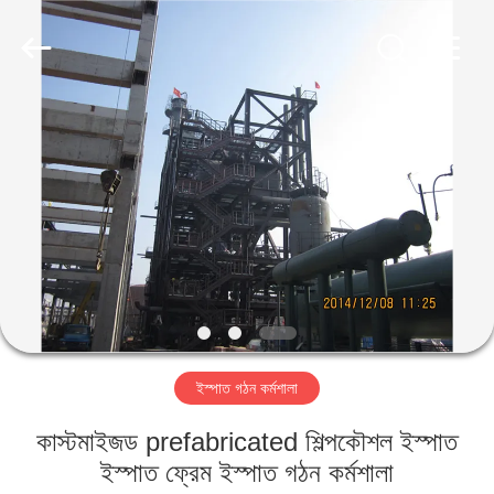
Qingdao
KaFa
Fabrication
Co.,
Ltd..
All
Rights
Reserved.
বাড়ি
পণ্য
ভিডিও
ভিআর
শো
ইস্পাত গঠন কর্মশালা
আমাদের
কাস্টমাইজড prefabricated শিল্পকৌশল ইস্পাত
সম্পর্কে
ইস্পাত ফ্রেম ইস্পাত গঠন কর্মশালা