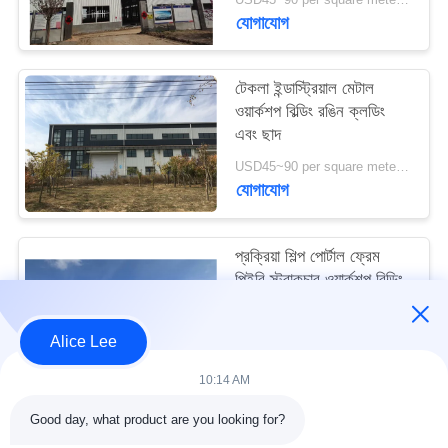
মামলা
যোগাযোগ
সাইট
টেকলা ইন্ডাস্ট্রিয়াল মেটাল
ওয়ার্কশপ বিল্ডিং রঙিন ক্লডিং
ম্যাপ
এবং ছাদ
USD45~90 per square meter MOQ:1000 বর্গ মিটার
গোপনীয়তা
যোগাযোগ
নীতি
প্রক্রিয়া শিল্প পোর্টাল ফ্রেম
পিইবি স্ট্রাকচার ওয়ার্কশপ বিল্ডিং
আইএসও স্ট্যান্ডার্ড
USD45~90 per square meter MOQ:1000 বর্গ মিটার
Alice Lee
যোগাযোগ
10:14 AM
Good day, what product are you looking for?
সব