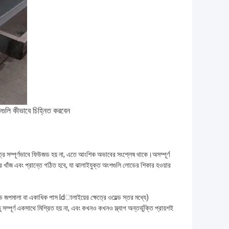
তিগুলি কীভাবে চিহ্নিত করবেন
 একত্রে সম্পূর্ণভাবে ফিউজড হয় না, এতে আংশিক অভাবের সংশ্লেষ থাকে।অসম্পূর্ণ
শের খাঁজ এবং প্রান্তে গঠিত হবে, যা ঝালাইযুক্ত অংশগুলি লোডের শিকার হওয়ার
ল্ড জপমালা বা একাধিক পাস ldালাইয়ের ক্ষেত্রে ওয়েল্ড স্তর মধ্যে)
পূর্ণ একসাথে মিশ্রিত হয় না, এবং কখনও কখনও স্ল্যাগ অন্তর্ভুক্তি প্রায়শই