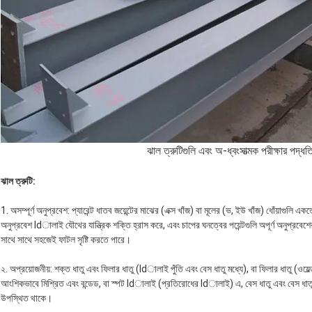
ঝাল ত্রুটিগুলি এবং অ-ধ্বংসাত্মক পরীক্ষার পদ্ধ
ঝাল ত্রুটি:
1. অসম্পূর্ণ অনুপ্রবেশ: প্যারেন্ট ধাতব জয়েন্টের মাঝের (এক্স খাঁজ) বা মূলের (ভ, ইউ খাঁজ) ধোঁয়াগুলি
অনুপ্রবেশ ldালাই যৌথের যান্ত্রিক শক্তি হ্রাস করে, এবং চাপের ঘনত্বের পয়েন্টগুলি অপূর্ণ অনুপ্রবে
সাথে সাথে সহজেই ফাটল সৃষ্টি করতে পারে।
২. অপ্রয়োজনীয়: শক্ত ধাতু এবং ফিলার ধাতু (ldালাই পুঁতি এবং বেস ধাতু মধ্যে), বা ফিলার ধাতু (ওয়ে
আংশিকভাবে মিশ্রিত এবং বন্ডেড, বা স্পট ldালাই (প্রতিরোধের ldালাই) এ, বেস ধাতু এবং বেস ধাতু সম্
উপস্থিত থাকে।