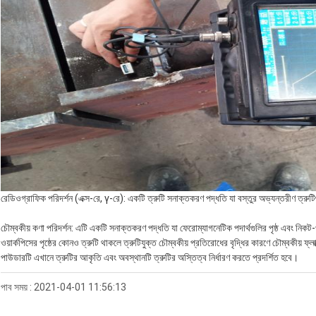
রেডিওগ্রাফিক পরিদর্শন (এক্স-রে, γ-রে): একটি ত্রুটি সনাক্তকরণ পদ্ধতি যা বস্তুর অভ্যন্তরীণ ত্রুট
চৌম্বকীয় কণা পরিদর্শন: এটি একটি সনাক্তকরণ পদ্ধতি যা ফেরোম্যাগনেটিক পদার্থগুলির পৃষ্ঠ এবং নিকট-পৃ
ওয়ার্কপিসের পৃষ্ঠের কোনও ত্রুটি থাকলে ত্রুটিযুক্ত চৌম্বকীয় প্রতিরোধের বৃদ্ধির কারণে চৌম্বকীয় ফ্ল
পাউডারটি এখানে ত্রুটির আকৃতি এবং অবস্থানটি ত্রুটির অস্তিত্ব নির্ধারণ করতে প্রদর্শিত হবে।
পাব সময় : 2021-04-01 11:56:13