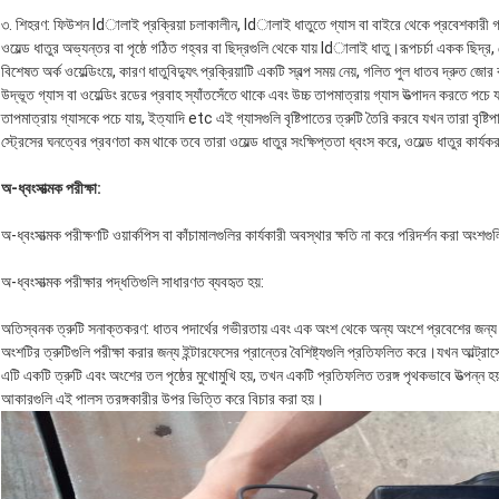
৩. শিহরণ: ফিউশন ldালাই প্রক্রিয়া চলাকালীন, ldালাই ধাতুতে গ্যাস বা বাইরে থেকে প্রবেশকারী
ওয়েল্ড ধাতুর অভ্যন্তর বা পৃষ্ঠে গঠিত গহ্বর বা ছিদ্রগুলি থেকে যায় ldালাই ধাতু।রূপচর্চা একক ছিদ্র,
বিশেষত অর্ক ওয়েল্ডিংয়ে, কারণ ধাতুবিদ্যুৎ প্রক্রিয়াটি একটি স্বল্প সময় নেয়, গলিত পুল ধাতব দ্রুত জোর 
উদ্ভূত গ্যাস বা ওয়েল্ডিং রডের প্রবাহ স্যাঁতসেঁতে থাকে এবং উচ্চ তাপমাত্রায় গ্যাস উত্পাদন করতে পচে 
তাপমাত্রায় গ্যাসকে পচে যায়, ইত্যাদি etc এই গ্যাসগুলি বৃষ্টিপাতের ত্রুটি তৈরি করবে যখন তারা বৃষ্ট
স্ট্রেসের ঘনত্বের প্রবণতা কম থাকে তবে তারা ওয়েল্ড ধাতুর সংক্ষিপ্ততা ধ্বংস করে, ওয়েল্ড ধাতুর ক
অ-ধ্বংসাত্মক পরীক্ষা
:
অ-ধ্বংসাত্মক পরীক্ষণটি ওয়ার্কপিস বা কাঁচামালগুলির কার্যকারী অবস্থার ক্ষতি না করে পরিদর্শন করা অংশ
অ-ধ্বংসাত্মক পরীক্ষার পদ্ধতিগুলি সাধারণত ব্যবহৃত হয়:
অতিস্বনক ত্রুটি সনাক্তকরণ: ধাতব পদার্থের গভীরতায় এবং এক অংশ থেকে অন্য অংশে প্রবেশের জন্য 
অংশটির ত্রুটিগুলি পরীক্ষা করার জন্য ইন্টারফেসের প্রান্তের বৈশিষ্ট্যগুলি প্রতিফলিত করে।যখন আল্ট্র
এটি একটি ত্রুটি এবং অংশের তল পৃষ্ঠের মুখোমুখি হয়, তখন একটি প্রতিফলিত তরঙ্গ পৃথকভাবে উত্পন্ন হ
আকারগুলি এই পালস তরঙ্গকারীর উপর ভিত্তি করে বিচার করা হয়।