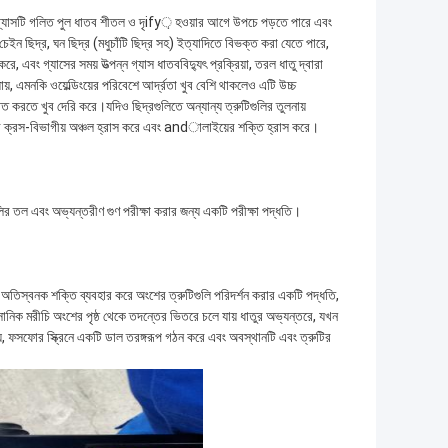
 গ্যাসটি গলিত পুল ধাতব শীতল ও দৃify় হওয়ার আগে উপচে পড়তে পারে এবং
 চেইন ছিদ্র, ঘন ছিদ্র (মধুচাঁটি ছিদ্র সহ) ইত্যাদিতে বিভক্ত করা যেতে পারে,
করে, এবং গ্যাসের সময় উত্পন্ন গ্যাস ধাতববিদ্যুৎ প্রক্রিয়া, তরল ধাতু দ্বারা
যায়, এমনকি ওয়েল্ডিংয়ের পরিবেশে আর্দ্রতা খুব বেশি থাকলেও এটি উচ্চ
িপাত করতে খুব দেরি করে।যদিও ছিদ্রগুলিতে অন্যান্য ত্রুটিগুলির তুলনায়
ার্যকর ক্রস-বিভাগীয় অঞ্চল হ্রাস করে এবং andালাইয়ের শক্তি হ্রাস করে।
গুলির তল এবং অভ্যন্তরীণ গুণ পরীক্ষা করার জন্য একটি পরীক্ষা পদ্ধতি।
অতিস্বনক শক্তি ব্যবহার করে অংশের ত্রুটিগুলি পরিদর্শন করার একটি পদ্ধতি,
াসোনিক মরীচি অংশের পৃষ্ঠ থেকে তদন্তের ভিতরে চলে যায় ধাতুর অভ্যন্তরে, যখন
য়, ফসফোর স্ক্রিনে একটি ডাল তরঙ্গরূপ গঠন করে এবং অবস্থানটি এবং ত্রুটির