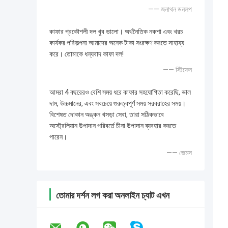
—— জনাথন ডনলপ
কাফার প্রকৌশলী দল খুব ভালো। অর্থনৈতিক নকশা এবং খরচ
কার্যকর পরিকল্পনা আমাদের অনেক টাকা সংরক্ষণ করতে সাহায্য
করে। তোমাকে ধন্যবাদ কাফা দল!
—— স্টিফেন
আমরা 4 বছরেরও বেশি সময় ধরে কাফার সহযোগিতা করেছি, ভাল
দাম, উচ্চমানের, এবং সবচেয়ে গুরুত্বপূর্ণ সময় সরবরাহের সময়।
বিশেষত দোকান অঙ্কন খসড়া সেবা, তারা সঠিকভাবে
অস্ট্রেলিয়ান উপাদান পরিবর্তে চীনা উপাদান ব্যবহার করতে
পারেন।
—— জেমস
তোমার দর্শন লগ করা অনলাইন চ্যাট এখন