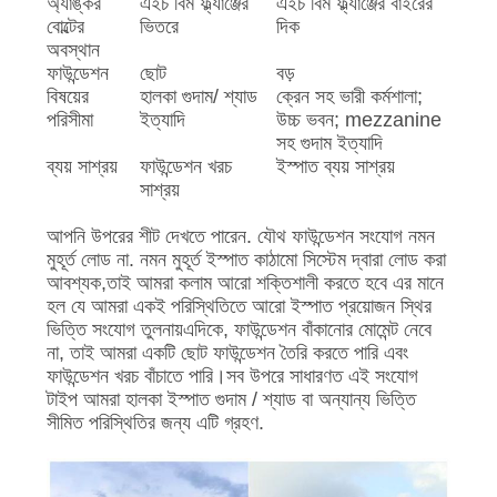
অ্যাঙ্কর
এইচ বিম ফ্ল্যাঞ্জের
এইচ বিম ফ্ল্যাঞ্জের বাইরের
বোল্টের
ভিতরে
দিক
অবস্থান
ফাউন্ডেশন
ছোট
বড়
বিষয়ের
হালকা গুদাম/ শ্যাড
ক্রেন সহ ভারী কর্মশালা;
পরিসীমা
ইত্যাদি
উচ্চ ভবন; mezzanine
সহ গুদাম ইত্যাদি
ব্যয় সাশ্রয়
ফাউন্ডেশন খরচ
ইস্পাত ব্যয় সাশ্রয়
সাশ্রয়
আপনি উপরের শীট দেখতে পারেন. যৌথ ফাউন্ডেশন সংযোগ নমন
মুহূর্ত লোড না. নমন মুহূর্ত ইস্পাত কাঠামো সিস্টেম দ্বারা লোড করা
আবশ্যক,তাই আমরা কলাম আরো শক্তিশালী করতে হবে এর মানে
হল যে আমরা একই পরিস্থিতিতে আরো ইস্পাত প্রয়োজন স্থির
ভিত্তি সংযোগ তুলনায়এদিকে, ফাউন্ডেশন বাঁকানোর মোমেন্ট নেবে
না, তাই আমরা একটি ছোট ফাউন্ডেশন তৈরি করতে পারি এবং
ফাউন্ডেশন খরচ বাঁচাতে পারি।সব উপরে সাধারণত এই সংযোগ
টাইপ আমরা হালকা ইস্পাত গুদাম / শ্যাড বা অন্যান্য ভিত্তি
সীমিত পরিস্থিতির জন্য এটি গ্রহণ.