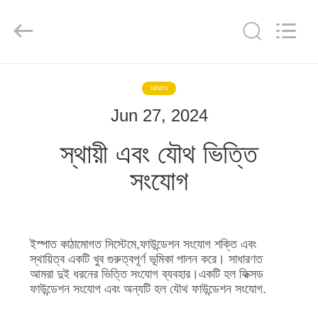
Qingdao
KaFa
Fabrication
Co.,
Ltd..
All
Rights
Reserved.
বাড়ি
NEWS
Jun 27, 2024
পণ্য
স্থায়ী এবং যৌথ ভিত্তি
ভিডিও
সংযোগ
ভিআর
শো
ইস্পাত কাঠামোগত সিস্টেমে,ফাউন্ডেশন সংযোগ শক্তি এবং
স্থায়িত্ব একটি খুব গুরুত্বপূর্ণ ভূমিকা পালন করে। সাধারণত
আমরা দুই ধরনের ভিত্তি সংযোগ ব্যবহার।একটি হল ফিক্সড
আমাদের
ফাউন্ডেশন সংযোগ এবং অন্যটি হল যৌথ ফাউন্ডেশন সংযোগ.
সম্পর্কে