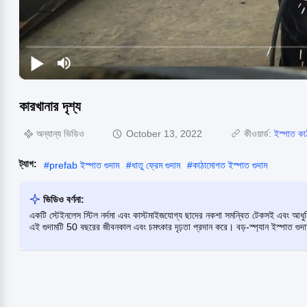
কারখানার দৃশ্য
অন্যান্য ভিডিও
October 13, 2022
কীওয়ার্ড:
ইস্পাত কা
ট্যাগ:
#
prefab ইস্পাত গুদাম
#
ধাতু ফ্রেম গুদাম
#
কাঠামোগত ইস্পাত গুদাম
ভিডিও বর্ণনা:
একটি স্টেইনলেস স্টিল নর্দমা এবং কাস্টমাইজযোগ্য ছাদের নকশা সমন্বিত টেকসই এবং আধুনি
এই গুদামটি 50 বছরের জীবনকাল এবং চমৎকার দৃঢ়তা প্রদান করে। বড়-স্প্যান ইস্পাত গুদা